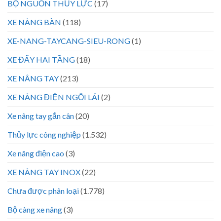
BỘ NGUỒN THỦY LỰC
(17)
XE NÂNG BÀN
(118)
XE-NANG-TAYCANG-SIEU-RONG
(1)
XE ĐẨY HAI TẦNG
(18)
XE NÂNG TAY
(213)
XE NÂNG ĐIỆN NGỒI LÁI
(2)
Xe nâng tay gắn cân
(20)
Thủy lực công nghiệp
(1.532)
Xe nâng điện cao
(3)
XE NÂNG TAY INOX
(22)
Chưa được phân loại
(1.778)
Bộ càng xe nâng
(3)