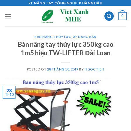
Skip
XE NÂNG TAY CÔNG NGHIỆP HÀNG ĐẦU
to
0
content
BÀN NÂNG THỦY LỰC
,
XE NÂNG BÀN
Bàn nâng tay thủy lực 350kg cao
1m5 hiệu TW-LIFTER Đài Loan
POSTED ON
28 THÁNG 10, 2019
BY
NGOC TIEN
28
Th10