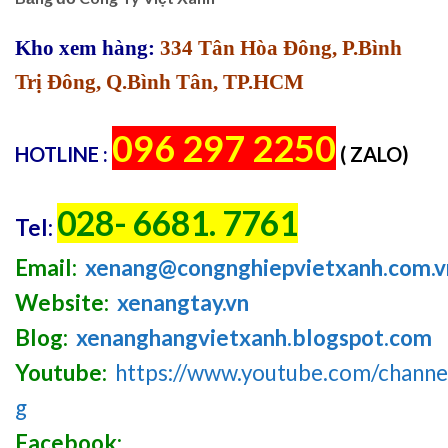
Kho xem hàng:
334 Tân Hòa Đông, P.Bình
Trị Đông, Q.Bình Tân, TP.HCM
096 297 2250
HOTLINE :
( ZALO)
028- 6681. 7761
Tel:
Email:
xenang@congnghiepvietxanh.com.v
Website:
xenangtay.vn
Blog:
xenanghangvietxanh.blogspot.com
Youtube:
https://www.youtube.com/chan
g
Facebook: