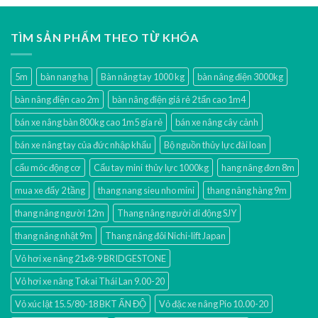
TÌM SẢN PHẨM THEO TỪ KHÓA
5m
bàn nang hạ
Bàn nâng tay 1000 kg
bàn nâng điện 3000kg
bàn nâng điện cao 2m
bàn nâng điện giá rẻ 2 tấn cao 1m4
bán xe nâng bàn 800kg cao 1m5 gía rẻ
bán xe nâng cây cảnh
bán xe nâng tay của đức nhập khẩu
Bộ nguồn thủy lực đài loan
cẩu móc động cơ
Cẩu tay mini thủy lực 1000kg
hang nâng đơn 8m
mua xe đẩy 2 tầng
thang nang sieu nho mini
thang nâng hàng 9m
thang nâng người 12m
Thang nâng người di động SJY
thang nâng nhật 9m
Thang nâng đôi Nichi-lift Japan
Vỏ hơi xe nâng 21x8-9 BRIDGESTONE
Vỏ hơi xe nâng Tokai Thái Lan 9.00-20
Vỏ xúc lật 15.5/80-18 BKT ẤN ĐỘ
Vỏ đặc xe nâng Pio 10.00-20