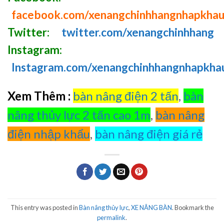
facebook.com/xenangchinhhangnhapkha
Twitter:
twitter.com/xenangchinhhang
Instagram:
Instagram.com/xenangchinhhangnhapkha
Xem Thêm :
bàn nâng điện 2 tấn
,
bàn
nâng thủy lực 2 tấn cao 1m
,
bàn nâng
điện nhập khẩu
,
bàn nâng điện giá rẻ
This entry was posted in
Bàn nâng thủy lực
,
XE NÂNG BÀN
. Bookmark the
permalink
.