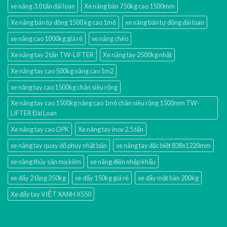
xe nâng 3.0 tấn đài loan
Xe nâng bàn 750kg cao 1500mm
Xe nâng bán tự động 1500 kg cao 1m6
xe nâng bán tự động đài loan
xe nâng cao 1000kg giá rẻ
xe nâng chéo
Xe nâng tay 2 tấn TW-LIFTER
Xe nâng tay 2500kg nhật
Xe nâng tay cao 500kg nâng cao 1m2
xe nâng tay cao 1500kg chân siêu rộng
Xe nâng tay cao 1500kg nâng cao 1m6 chân siêu rộng 1500mm TW-
LIFTER Đài Loan
Xe nâng tay cao OPK
Xe nâng tay inox 2.5 tấn
xe nâng tay quay đổ phuy nhật bản
xe nâng tay đặc biệt 838x1220mm
xe nâng thủy sản mạ kẽm
xe nâng điện nhập khấu
xe đẩy 2 tầng 350kg
xe đẩy 150kg giá rẻ
xe đẩy mặt bàn 200kg
Xe đẩy tay VIỆT XANH X550