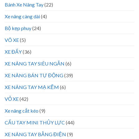
Bánh Xe Nâng Tay
(22)
Xe nâng càng dài
(4)
Bộ kẹp phuy
(24)
VÕ XE
(5)
XE ĐẨY
(36)
XE NÂNG TAY SIÊU NGẮN
(6)
XE NÂNG BÁN TỰ ĐỘNG
(39)
XE NÂNG TAY MẠ KẼM
(6)
VỎ XE
(42)
Xe nâng cắt kéo
(9)
CẨU TAY MINI THỦY LỰC
(44)
XE NÂNG TAY BẰNG ĐIỆN
(9)