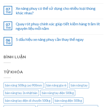
Xe nâng phuy có thể sử dụng cho nhiều loại thùng
07
Th8
khác nhau?
Quay rót phuy chính xác giúp tiết kiệm hàng trăm lít
07
Th8
nguyên liệu mỗi năm
5 dấu hiệu xe nâng phuy cần thay thế ngay
06
Th8
BÌNH LUẬN
TỪ KHÓA
bàn nâng 500kg cao 900mm
bàn nâng gía rẻ
bàn nâng tay
bàn nâng tay 2x nhật bản
bàn nâng tay điện 500kg
bàn nâng tay điện di chuyển 500kg
bàn nâng điện 500kg