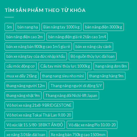
TÌM SẢN PHẨM THEO TỪ KHÓA
5m
bàn nang hạ
Bàn nâng tay 1000 kg
bàn nâng điện 3000kg
bàn nâng điện cao 2m
bàn nâng điện giá rẻ 2 tấn cao 1m4
bán xe nâng bàn 800kg cao 1m5 gía rẻ
bán xe nâng cây cảnh
bán xe nâng tay của đức nhập khẩu
Bộ nguồn thủy lực đài loan
cẩu móc động cơ
Cẩu tay mini thủy lực 1000kg
hang nâng đơn 8m
mua xe đẩy 2 tầng
thang nang sieu nho mini
thang nâng hàng 9m
thang nâng người 12m
Thang nâng người di động SJY
thang nâng nhật 9m
Thang nâng đôi Nichi-lift Japan
Vỏ hơi xe nâng 21x8-9 BRIDGESTONE
Vỏ hơi xe nâng Tokai Thái Lan 9.00-20
Vỏ xúc lật 15.5/80-18 BKT ẤN ĐỘ
Vỏ đặc xe nâng Pio 10.00-20
xe nâng 3.0 tấn đài loan
Xe nâng bàn 750kg cao 1500mm