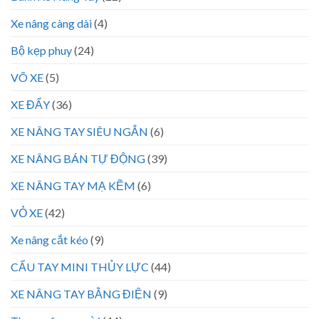
Xe nâng càng dài
(4)
Bộ kẹp phuy
(24)
VÕ XE
(5)
XE ĐẨY
(36)
XE NÂNG TAY SIÊU NGẮN
(6)
XE NÂNG BÁN TỰ ĐỘNG
(39)
XE NÂNG TAY MẠ KẼM
(6)
VỎ XE
(42)
Xe nâng cắt kéo
(9)
CẨU TAY MINI THỦY LỰC
(44)
XE NÂNG TAY BẰNG ĐIỆN
(9)