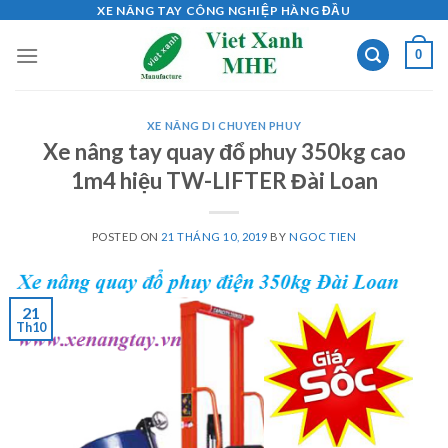
Skip
XE NÂNG TAY CÔNG NGHIỆP HÀNG ĐẦU
to
0
content
XE NÂNG DI CHUYEN PHUY
Xe nâng tay quay đổ phuy 350kg cao
1m4 hiệu TW-LIFTER Đài Loan
POSTED ON
21 THÁNG 10, 2019
BY
NGOC TIEN
21
Th10