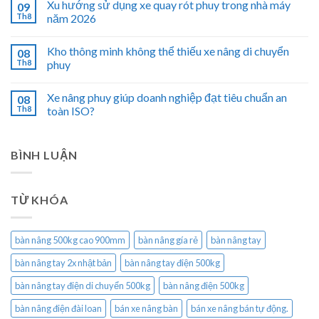
Xu hướng sử dụng xe quay rót phuy trong nhà máy
09
Th8
năm 2026
Kho thông minh không thể thiếu xe nâng di chuyển
08
Th8
phuy
Xe nâng phuy giúp doanh nghiệp đạt tiêu chuẩn an
08
Th8
toàn ISO?
BÌNH LUẬN
TỪ KHÓA
bàn nâng 500kg cao 900mm
bàn nâng gía rẻ
bàn nâng tay
bàn nâng tay 2x nhật bản
bàn nâng tay điện 500kg
bàn nâng tay điện di chuyển 500kg
bàn nâng điện 500kg
bàn nâng điện đài loan
bán xe nâng bàn
bán xe nâng bán tự động.