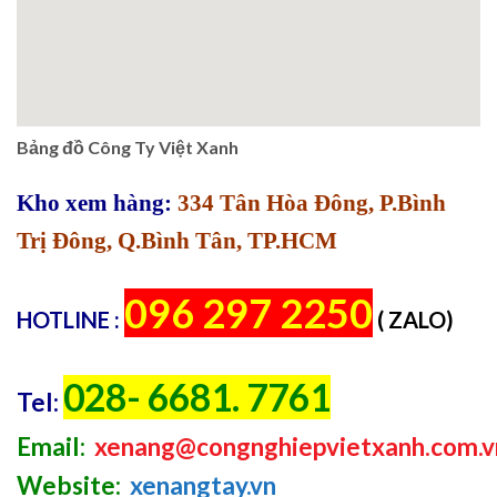
Bảng đồ Công Ty Việt Xanh
Kho xem hàng:
334 Tân Hòa Đông, P.Bình
Trị Đông, Q.Bình Tân, TP.HCM
096 297 2250
HOTLINE :
( ZALO)
028- 6681. 7761
Tel:
Email:
xenang@congnghiepvietxanh.com.v
Website:
xenangtay.vn