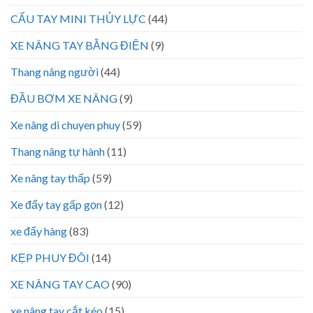
CẨU TAY MINI THỦY LỰC
(44)
XE NÂNG TAY BẰNG ĐIỆN
(9)
Thang nâng người
(44)
ĐẦU BƠM XE NÂNG
(9)
Xe nâng di chuyen phuy
(59)
Thang nâng tự hành
(11)
Xe nâng tay thấp
(59)
Xe đẩy tay gấp gọn
(12)
xe đẩy hàng
(83)
KẸP PHUY ĐÔI
(14)
XE NÂNG TAY CAO
(90)
xe nâng tay cắt kéo
(15)