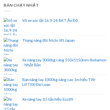
BÁN CHẠY NHẤT
Vỏ xe xúc lật 16.9-24 BKT Ấn Độ
Thang nâng đôi Nichi-lift Japan
Xe nâng tay 3000kg càng 550x1150mm Bishamon
- Nhật Bản
Bàn nâng tay 1000kg nâng cao 1m hiệu TW-
LIFTER Đài Loan
Xe nâng tay 3,5 tấn hiệu Eoslift