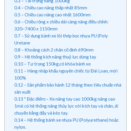
0.3
– Tải trọng nâng 1000kg
0.4
– Chiều cao nâng thấp nhất 85mm
0.5
– Chiều cao nâng cao nhất 1600mm
0.6
– Chiều rộng x chiều dài càng nâng điều chỉnh:
320~7400 x 1150mm
0.7
– Sử dụng bánh xe lõi thép bọc nhựa PU (Poly
Uretane
0.8
– Khoảng cách 2 chân cố định 690mm
0.9
– Hệ thống kích nâng thuỷ lực dùng tay
0.10
– Tự trọng 150kg,có khóa bánh xe
0.11
– Hàng nhập khẩu nguyên chiếc từ Đài Loan, mới
100%
0.12
– Sản phẩm bảo hành 12 tháng theo tiêu chuẩn nhà
sản xuất
0.13
* Đặc điểm:– Xe nâng tay cao 1000kg nâng cao
1m6 có hệ thống nâng thủy lực với kích tay và chân, di
chuyển bằng đẩy và kéo tay.
0.14
– Hệ thống bánh xe nhựa PU (Polyurethane) hoặc
nylon.