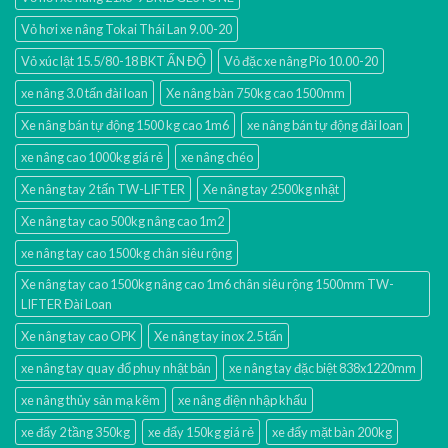
Vỏ hơi xe nâng Tokai Thái Lan 9.00-20
Vỏ xúc lật 15.5/80-18 BKT ẤN ĐỘ
Vỏ đặc xe nâng Pio 10.00-20
xe nâng 3.0 tấn đài loan
Xe nâng bàn 750kg cao 1500mm
Xe nâng bán tự động 1500 kg cao 1m6
xe nâng bán tự động đài loan
xe nâng cao 1000kg giá rẻ
xe nâng chéo
Xe nâng tay 2 tấn TW-LIFTER
Xe nâng tay 2500kg nhật
Xe nâng tay cao 500kg nâng cao 1m2
xe nâng tay cao 1500kg chân siêu rộng
Xe nâng tay cao 1500kg nâng cao 1m6 chân siêu rộng 1500mm TW-
LIFTER Đài Loan
Xe nâng tay cao OPK
Xe nâng tay inox 2.5 tấn
xe nâng tay quay đổ phuy nhật bản
xe nâng tay đặc biệt 838x1220mm
xe nâng thủy sản mạ kẽm
xe nâng điện nhập khấu
xe đẩy 2 tầng 350kg
xe đẩy 150kg giá rẻ
xe đẩy mặt bàn 200kg