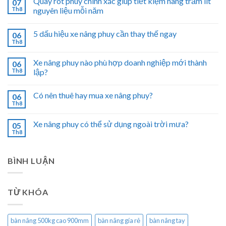
Quay rót phuy chính xác giúp tiết kiệm hàng trăm lít
07
Th8
nguyên liệu mỗi năm
5 dấu hiệu xe nâng phuy cần thay thế ngay
06
Th8
Xe nâng phuy nào phù hợp doanh nghiệp mới thành
06
Th8
lập?
Có nên thuê hay mua xe nâng phuy?
06
Th8
Xe nâng phuy có thể sử dụng ngoài trời mưa?
05
Th8
BÌNH LUẬN
TỪ KHÓA
bàn nâng 500kg cao 900mm
bàn nâng gía rẻ
bàn nâng tay