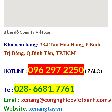
Bảng đồ Công Ty Việt Xanh
Kho xem hàng:
334 Tân Hòa Đông, P.Bình
Trị Đông, Q.Bình Tân, TP.HCM
096 297 2250
HOTLINE :
( ZALO)
028- 6681. 7761
Tel:
Email:
xenang@congnghiepvietxanh.com.v
Website:
xenangtay.vn