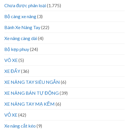
Chưa được phân loại
(1.775)
Bộ càng xe nâng
(3)
Bánh Xe Nâng Tay
(22)
Xe nâng càng dài
(4)
Bộ kẹp phuy
(24)
VÕ XE
(5)
XE ĐẨY
(36)
XE NÂNG TAY SIÊU NGẮN
(6)
XE NÂNG BÁN TỰ ĐỘNG
(39)
XE NÂNG TAY MẠ KẼM
(6)
VỎ XE
(42)
Xe nâng cắt kéo
(9)