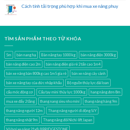
Cách tính tải trọng phù hợp khi mua xe nâng phuy
TÌM SẢN PHẨM THEO TỪ KHÓA
5m
bàn nang hạ
Bàn nâng tay 1000 kg
bàn nâng điện 3000kg
bàn nâng điện cao 2m
bàn nâng điện giá rẻ 2 tấn cao 1m4
bán xe nâng bàn 800kg cao 1m5 gía rẻ
bán xe nâng cây cảnh
bán xe nâng tay của đức nhập khẩu
Bộ nguồn thủy lực đài loan
cẩu móc động cơ
Cẩu tay mini thủy lực 1000kg
hang nâng đơn 8m
mua xe đẩy 2 tầng
thang nang sieu nho mini
thang nâng hàng 9m
thang nâng người 12m
Thang nâng người di động SJY
thang nâng nhật 9m
Thang nâng đôi Nichi-lift Japan
Vỏ hơi xe nâng 21x8-9 BRIDGESTONE