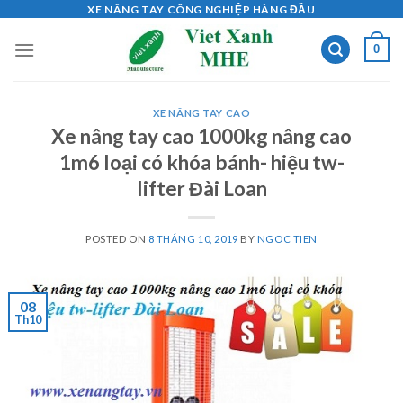
Skip
XE NÂNG TAY CÔNG NGHIỆP HÀNG ĐẦU
to
0
content
XE NÂNG TAY CAO
Xe nâng tay cao 1000kg nâng cao
1m6 loại có khóa bánh- hiệu tw-
lifter Đài Loan
POSTED ON
8 THÁNG 10, 2019
BY
NGOC TIEN
08
Th10