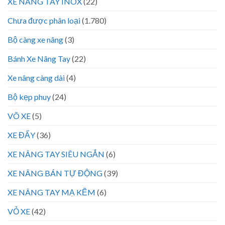
XE NÂNG TAY INOX
(22)
Chưa được phân loại
(1.780)
Bộ càng xe nâng
(3)
Bánh Xe Nâng Tay
(22)
Xe nâng càng dài
(4)
Bộ kẹp phuy
(24)
VÕ XE
(5)
XE ĐẨY
(36)
XE NÂNG TAY SIÊU NGẮN
(6)
XE NÂNG BÁN TỰ ĐỘNG
(39)
XE NÂNG TAY MẠ KẼM
(6)
VỎ XE
(42)