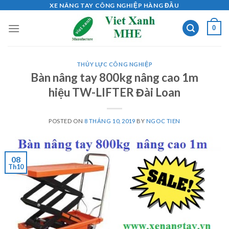
Skip
XE NÂNG TAY CÔNG NGHIỆP HÀNG ĐẦU
to
0
content
THỦY LỰC CÔNG NGHIỆP
Bàn nâng tay 800kg nâng cao 1m
hiệu TW-LIFTER Đài Loan
POSTED ON
8 THÁNG 10, 2019
BY
NGOC TIEN
08
Th10