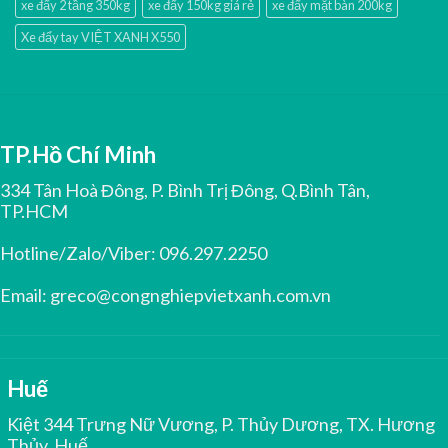
xe đẩy 2 tầng 350kg
xe đẩy 150kg giá rẻ
xe đẩy mặt bàn 200kg
Xe đẩy tay VIỆT XANH X550
TP.Hồ Chí Minh
334 Tân Hoà Đông, P. Bình Trị Đông, Q.Bình Tân,
TP.HCM
Hotline/Zalo/Viber:
096.297.2250
Email:
greco@congnghiepvietxanh.com.vn
Huế
Kiệt 344 Trưng Nữ Vương, P. Thủy Dương, TX. Hương
Thủy, Huế