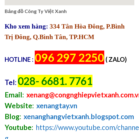
Bảng đồ Công Ty Việt Xanh
Kho xem hàng:
334 Tân Hòa Đông, P.Bình
Trị Đông, Q.Bình Tân, TP.HCM
096 297 2250
HOTLINE :
( ZALO)
028- 6681. 7761
Tel:
Email:
xenang@congnghiepvietxanh.com.v
Website:
xenangtay.vn
Blog:
xenanghangvietxanh.blogspot.com
Youtube:
https://www.youtube.com/chan
g