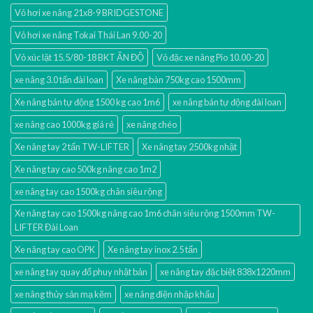
Vỏ hơi xe nâng 21x8-9 BRIDGESTONE
Vỏ hơi xe nâng Tokai Thái Lan 9.00-20
Vỏ xúc lật 15.5/80-18 BKT ẤN ĐỘ
Vỏ đặc xe nâng Pio 10.00-20
xe nâng 3.0 tấn đài loan
Xe nâng bàn 750kg cao 1500mm
Xe nâng bán tự động 1500 kg cao 1m6
xe nâng bán tự động đài loan
xe nâng cao 1000kg giá rẻ
xe nâng chéo
Xe nâng tay 2 tấn TW-LIFTER
Xe nâng tay 2500kg nhật
Xe nâng tay cao 500kg nâng cao 1m2
xe nâng tay cao 1500kg chân siêu rộng
Xe nâng tay cao 1500kg nâng cao 1m6 chân siêu rộng 1500mm TW-
LIFTER Đài Loan
Xe nâng tay cao OPK
Xe nâng tay inox 2.5 tấn
xe nâng tay quay đổ phuy nhật bản
xe nâng tay đặc biệt 838x1220mm
xe nâng thủy sản mạ kẽm
xe nâng điện nhập khấu