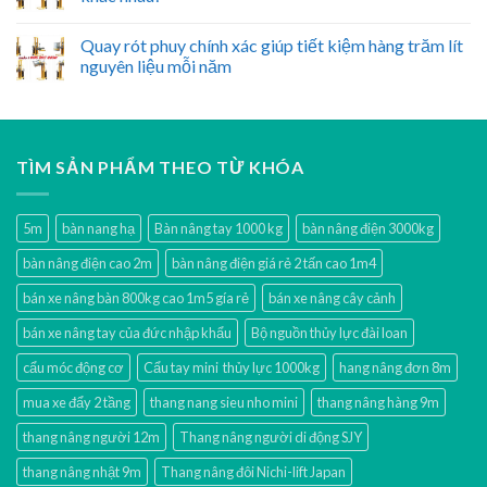
Quay rót phuy chính xác giúp tiết kiệm hàng trăm lít
nguyên liệu mỗi năm
TÌM SẢN PHẨM THEO TỪ KHÓA
5m
bàn nang hạ
Bàn nâng tay 1000 kg
bàn nâng điện 3000kg
bàn nâng điện cao 2m
bàn nâng điện giá rẻ 2 tấn cao 1m4
bán xe nâng bàn 800kg cao 1m5 gía rẻ
bán xe nâng cây cảnh
bán xe nâng tay của đức nhập khẩu
Bộ nguồn thủy lực đài loan
cẩu móc động cơ
Cẩu tay mini thủy lực 1000kg
hang nâng đơn 8m
mua xe đẩy 2 tầng
thang nang sieu nho mini
thang nâng hàng 9m
thang nâng người 12m
Thang nâng người di động SJY
thang nâng nhật 9m
Thang nâng đôi Nichi-lift Japan