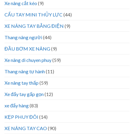
Xe nâng cắt kéo
(9)
CẨU TAY MINI THỦY LỰC
(44)
XE NÂNG TAY BẰNG ĐIỆN
(9)
Thang nâng người
(44)
ĐẦU BƠM XE NÂNG
(9)
Xe nâng di chuyen phuy
(59)
Thang nâng tự hành
(11)
Xe nâng tay thấp
(59)
Xe đẩy tay gấp gọn
(12)
xe đẩy hàng
(83)
KẸP PHUY ĐÔI
(14)
XE NÂNG TAY CAO
(90)