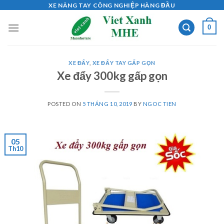
Skip
XE NÂNG TAY CÔNG NGHIỆP HÀNG ĐẦU
to
0
content
XE ĐẨY
,
XE ĐẨY TAY GẤP GỌN
Xe đẩy 300kg gấp gọn
POSTED ON
5 THÁNG 10, 2019
BY
NGOC TIEN
05
Th10