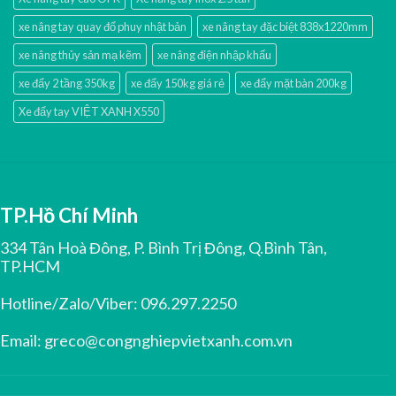
xe nâng tay quay đổ phuy nhật bản
xe nâng tay đặc biệt 838x1220mm
xe nâng thủy sản mạ kẽm
xe nâng điện nhập khấu
xe đẩy 2 tầng 350kg
xe đẩy 150kg giá rẻ
xe đẩy mặt bàn 200kg
Xe đẩy tay VIỆT XANH X550
TP.Hồ Chí Minh
334 Tân Hoà Đông, P. Bình Trị Đông, Q.Bình Tân,
TP.HCM
Hotline/Zalo/Viber:
096.297.2250
Email:
greco@congnghiepvietxanh.com.vn