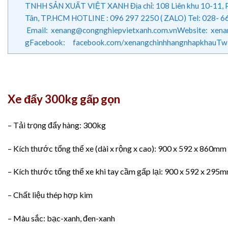
TNHH SẢN XUẤT VIỆT XANH Địa chỉ: 108 Liên khu 10-11, P.
Tân, TP.HCM HOTLINE : 096 297 2250 ( ZALO) Tel: 028- 
Email: xenang@congnghiepvietxanh.com.vnWebsite: xen
gFacebook: facebook.com/xenangchinhhangnhapkhauTwi
Xe đẩy 300kg gấp gọn
– Tải trọng đẩy hàng: 300kg
– Kích thước tổng thể xe (dài x rộng x cao): 900 x 592 x 860mm
– Kích thước tổng thể xe khi tay cầm gấp lại: 900 x 592 x 295
– Chất liệu thép hợp kim
– Màu sắc: bạc-xanh, đen-xanh