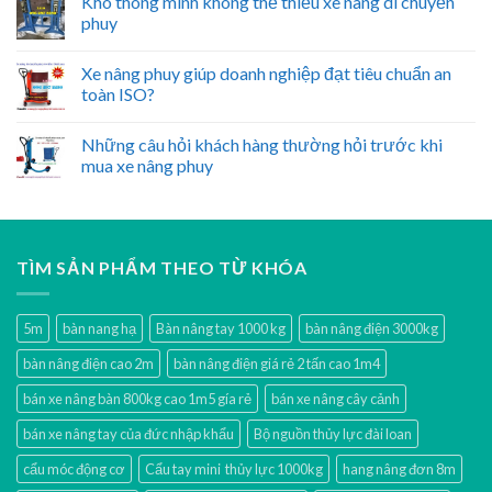
Kho thông minh không thể thiếu xe nâng di chuyển
phuy
Xe nâng phuy giúp doanh nghiệp đạt tiêu chuẩn an
toàn ISO?
Những câu hỏi khách hàng thường hỏi trước khi
mua xe nâng phuy
TÌM SẢN PHẨM THEO TỪ KHÓA
5m
bàn nang hạ
Bàn nâng tay 1000 kg
bàn nâng điện 3000kg
bàn nâng điện cao 2m
bàn nâng điện giá rẻ 2 tấn cao 1m4
bán xe nâng bàn 800kg cao 1m5 gía rẻ
bán xe nâng cây cảnh
bán xe nâng tay của đức nhập khẩu
Bộ nguồn thủy lực đài loan
cẩu móc động cơ
Cẩu tay mini thủy lực 1000kg
hang nâng đơn 8m