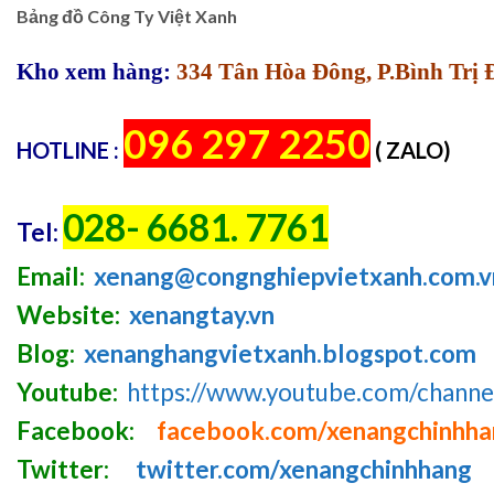
Bảng đồ Công Ty Việt Xanh
Kho xem hàng:
334 Tân Hòa Đông, P.Bình Trị
096 297 2250
HOTLINE :
( ZALO)
028- 6681. 7761
Tel:
Email:
xenang@congnghiepvietxanh.com.v
Website:
xenangtay.vn
Blog:
xenanghangvietxanh.blogspot.com
Youtube:
https://www.youtube.com/chan
Facebook:
facebook.com/xenangchinhh
Twitter:
twitter.com/xenangchinhhang