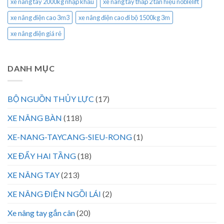
xe nâng tay 2000kg nhập khẩu
xe nâng tay thấp 2 tấn hiệu noblelift
xe nâng điện cao 3m3
xe nâng điện cao đi bộ 1500kg 3m
xe nâng điện giá rẻ
DANH MỤC
BỘ NGUỒN THỦY LỰC
(17)
XE NÂNG BÀN
(118)
XE-NANG-TAYCANG-SIEU-RONG
(1)
XE ĐẨY HAI TẦNG
(18)
XE NÂNG TAY
(213)
XE NÂNG ĐIỆN NGỒI LÁI
(2)
Xe nâng tay gắn cân
(20)