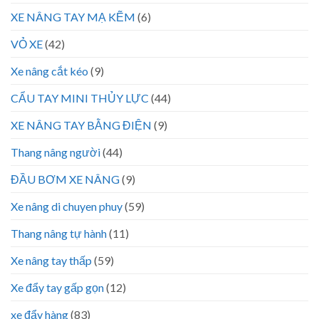
XE NÂNG TAY MẠ KẼM
(6)
VỎ XE
(42)
Xe nâng cắt kéo
(9)
CẨU TAY MINI THỦY LỰC
(44)
XE NÂNG TAY BẰNG ĐIỆN
(9)
Thang nâng người
(44)
ĐẦU BƠM XE NÂNG
(9)
Xe nâng di chuyen phuy
(59)
Thang nâng tự hành
(11)
Xe nâng tay thấp
(59)
Xe đẩy tay gấp gọn
(12)
xe đẩy hàng
(83)