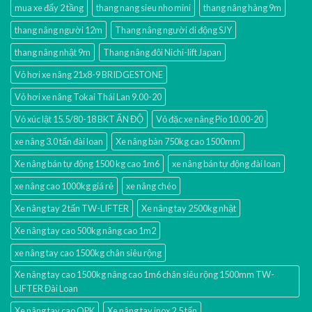
mua xe đẩy 2 tầng
thang nang sieu nho mini
thang nâng hàng 9m
thang nâng người 12m
Thang nâng người di động SJY
thang nâng nhật 9m
Thang nâng đôi Nichi-lift Japan
Vỏ hơi xe nâng 21x8-9 BRIDGESTONE
Vỏ hơi xe nâng Tokai Thái Lan 9.00-20
Vỏ xúc lật 15.5/80-18 BKT ẤN ĐỘ
Vỏ đặc xe nâng Pio 10.00-20
xe nâng 3.0 tấn đài loan
Xe nâng bàn 750kg cao 1500mm
Xe nâng bán tự động 1500 kg cao 1m6
xe nâng bán tự động đài loan
xe nâng cao 1000kg giá rẻ
xe nâng chéo
Xe nâng tay 2 tấn TW-LIFTER
Xe nâng tay 2500kg nhật
Xe nâng tay cao 500kg nâng cao 1m2
xe nâng tay cao 1500kg chân siêu rộng
Xe nâng tay cao 1500kg nâng cao 1m6 chân siêu rộng 1500mm TW-
LIFTER Đài Loan
Xe nâng tay cao OPK
Xe nâng tay inox 2.5 tấn