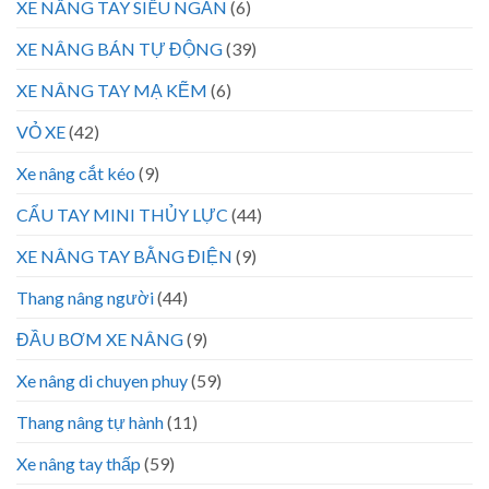
XE NÂNG TAY SIÊU NGẮN
(6)
XE NÂNG BÁN TỰ ĐỘNG
(39)
XE NÂNG TAY MẠ KẼM
(6)
VỎ XE
(42)
Xe nâng cắt kéo
(9)
CẨU TAY MINI THỦY LỰC
(44)
XE NÂNG TAY BẰNG ĐIỆN
(9)
Thang nâng người
(44)
ĐẦU BƠM XE NÂNG
(9)
Xe nâng di chuyen phuy
(59)
Thang nâng tự hành
(11)
Xe nâng tay thấp
(59)