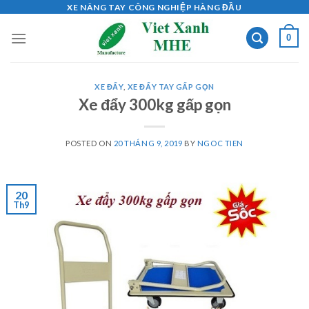
Skip
XE NÂNG TAY CÔNG NGHIỆP HÀNG ĐẦU
to
0
content
XE ĐẨY
,
XE ĐẨY TAY GẤP GỌN
Xe đẩy 300kg gấp gọn
POSTED ON
20 THÁNG 9, 2019
BY
NGOC TIEN
20
Th9