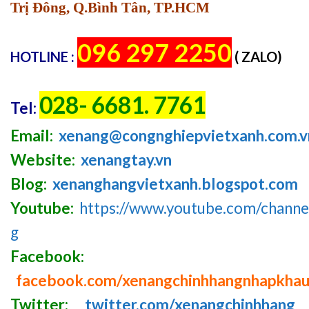
Trị Đông, Q.Bình Tân, TP.HCM
096 297 2250
HOTLINE :
( ZALO)
028- 6681. 7761
Tel:
Email:
xenang@congnghiepvietxanh.com.v
Website:
xenangtay.vn
Blog:
xenanghangvietxanh.blogspot.com
Youtube:
https://www.youtube.com/chan
g
Facebook:
facebook.com/xenangchinhhangnhapkha
Twitter:
twitter.com/xenangchinhhang