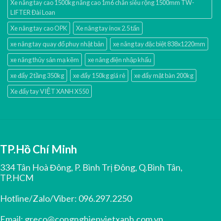
Xe nâng tay cao 1500kg nâng cao 1m6 chân siêu rộng 1500mm TW-
LIFTER Đài Loan
Xe nâng tay cao OPK
Xe nâng tay inox 2.5 tấn
xe nâng tay quay đổ phuy nhật bản
xe nâng tay đặc biệt 838x1220mm
xe nâng thủy sản mạ kẽm
xe nâng điện nhập khấu
xe đẩy 2 tầng 350kg
xe đẩy 150kg giá rẻ
xe đẩy mặt bàn 200kg
Xe đẩy tay VIỆT XANH X550
TP.Hồ Chí Minh
334 Tân Hoà Đông, P. Bình Trị Đông, Q.Bình Tân,
TP.HCM
Hotline/Zalo/Viber:
096.297.2250
Email:
greco@congnghiepvietxanh.com.vn