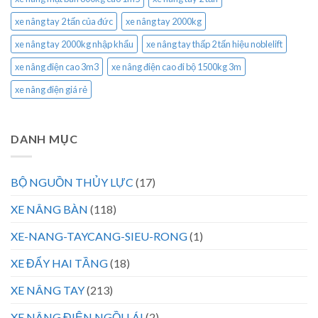
xe nâng tay 2 tấn của đức
xe nâng tay 2000kg
xe nâng tay 2000kg nhập khẩu
xe nâng tay thấp 2 tấn hiệu noblelift
xe nâng điện cao 3m3
xe nâng điện cao đi bộ 1500kg 3m
xe nâng điện giá rẻ
DANH MỤC
BỘ NGUỒN THỦY LỰC
(17)
XE NÂNG BÀN
(118)
XE-NANG-TAYCANG-SIEU-RONG
(1)
XE ĐẨY HAI TẦNG
(18)
XE NÂNG TAY
(213)
XE NÂNG ĐIỆN NGỒI LÁI
(2)