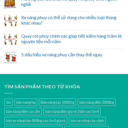
nghề
Xe nâng phuy có thể sử dụng cho nhiều loại thùng
khác nhau?
Quay rót phuy chính xác giúp tiết kiệm hàng trăm lít
nguyên liệu mỗi năm
5 dấu hiệu xe nâng phuy cần thay thế ngay
TÌM SẢN PHẨM THEO TỪ KHÓA
5m
bàn nang hạ
Bàn nâng tay 1000 kg
bàn nâng điện 3000kg
bàn nâng điện cao 2m
bàn nâng điện giá rẻ 2 tấn cao 1m4
bán xe nâng bàn 800kg cao 1m5 gía rẻ
bán xe nâng cây cảnh