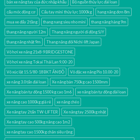
bán xe nâng tay của đức nhập khẩu
Bộ nguồn thủy lực đài loan
cẩu móc động cơ
Cẩu tay mini thủy lực 1000kg
hang nâng đơn 8m
mua xe đẩy 2 tầng
thang nang sieu nho mini
thang nâng hàng 9m
thang nâng người 12m
Thang nâng người di động SJY
thang nâng nhật 9m
Thang nâng đôi Nichi-lift Japan
Vỏ hơi xe nâng 21x8-9 BRIDGESTONE
Vỏ hơi xe nâng Tokai Thái Lan 9.00-20
Vỏ xúc lật 15.5/80-18 BKT ẤN ĐỘ
Vỏ đặc xe nâng Pio 10.00-20
xe nâng 3.0 tấn đài loan
Xe nâng bàn 750kg cao 1500mm
Xe nâng bán tự động 1500 kg cao 1m6
xe nâng bán tự động đài loan
xe nâng cao 1000kg giá rẻ
xe nâng chéo
Xe nâng tay 2 tấn TW-LIFTER
Xe nâng tay 2500kg nhật
Xe nâng tay cao 500kg nâng cao 1m2
xe nâng tay cao 1500kg chân siêu rộng