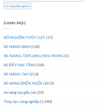
xe nâng điện giá rẻ
DANH MỤC
BỘ NGUỒN THỦY LỰC
(17)
XE NÂNG BÀN
(118)
XE-NANG-TAYCANG-SIEU-RONG
(1)
XE ĐẨY HAI TẦNG
(18)
XE NÂNG TAY
(213)
XE NÂNG ĐIỆN NGỒI LÁI
(2)
Xe nâng tay gắn cân
(20)
Thủy lực công nghiệp
(1.540)