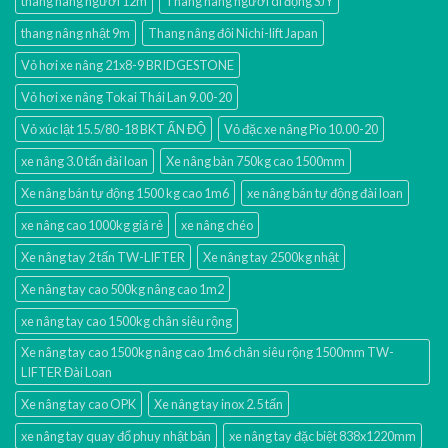
thang nâng người 12m
Thang nâng người di động SJY
thang nâng nhật 9m
Thang nâng đôi Nichi-lift Japan
Vỏ hơi xe nâng 21x8-9 BRIDGESTONE
Vỏ hơi xe nâng Tokai Thái Lan 9.00-20
Vỏ xúc lật 15.5/80-18 BKT ẤN ĐỘ
Vỏ đặc xe nâng Pio 10.00-20
xe nâng 3.0 tấn đài loan
Xe nâng bàn 750kg cao 1500mm
Xe nâng bán tự động 1500 kg cao 1m6
xe nâng bán tự động đài loan
xe nâng cao 1000kg giá rẻ
xe nâng chéo
Xe nâng tay 2 tấn TW-LIFTER
Xe nâng tay 2500kg nhật
Xe nâng tay cao 500kg nâng cao 1m2
xe nâng tay cao 1500kg chân siêu rộng
Xe nâng tay cao 1500kg nâng cao 1m6 chân siêu rộng 1500mm TW-
LIFTER Đài Loan
Xe nâng tay cao OPK
Xe nâng tay inox 2.5 tấn
xe nâng tay quay đổ phuy nhật bản
xe nâng tay đặc biệt 838x1220mm