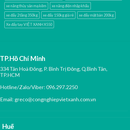
xe nâng thủy sản mạ kẽm
xe nâng điện nhập khấu
xe đẩy 2 tầng 350kg
xe đẩy 150kg giá rẻ
xe đẩy mặt bàn 200kg
Xe đẩy tay VIỆT XANH X550
TP.Hồ Chí Minh
334 Tân Hoà Đông, P. Bình Trị Đông, Q.Bình Tân,
TP.HCM
Hotline/Zalo/Viber:
096.297.2250
Email:
greco@congnghiepvietxanh.com.vn
Huế