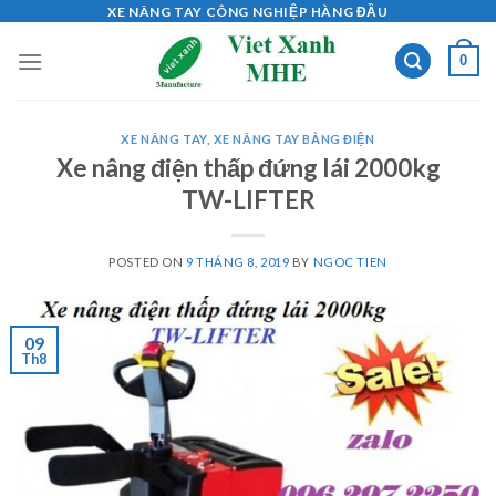
Skip
XE NÂNG TAY CÔNG NGHIỆP HÀNG ĐẦU
to
0
content
XE NÂNG TAY
,
XE NÂNG TAY BẰNG ĐIỆN
Xe nâng điện thấp đứng lái 2000kg
TW-LIFTER
POSTED ON
9 THÁNG 8, 2019
BY
NGOC TIEN
09
Th8