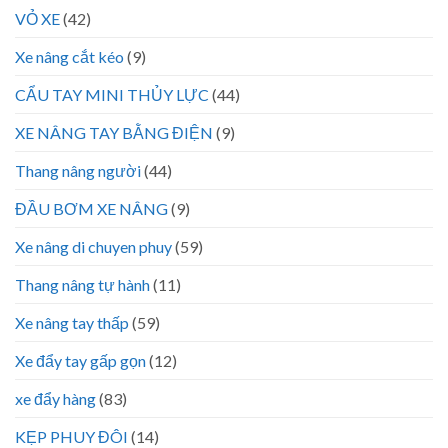
VỎ XE
(42)
Xe nâng cắt kéo
(9)
CẨU TAY MINI THỦY LỰC
(44)
XE NÂNG TAY BẰNG ĐIỆN
(9)
Thang nâng người
(44)
ĐẦU BƠM XE NÂNG
(9)
Xe nâng di chuyen phuy
(59)
Thang nâng tự hành
(11)
Xe nâng tay thấp
(59)
Xe đẩy tay gấp gọn
(12)
xe đẩy hàng
(83)
KẸP PHUY ĐÔI
(14)