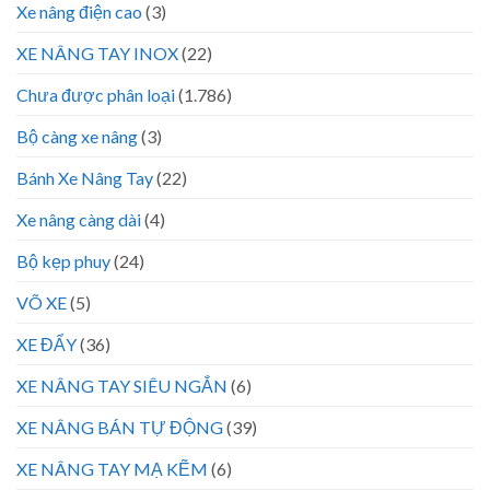
Xe nâng điện cao
(3)
XE NÂNG TAY INOX
(22)
Chưa được phân loại
(1.786)
Bộ càng xe nâng
(3)
Bánh Xe Nâng Tay
(22)
Xe nâng càng dài
(4)
Bộ kẹp phuy
(24)
VÕ XE
(5)
XE ĐẨY
(36)
XE NÂNG TAY SIÊU NGẮN
(6)
XE NÂNG BÁN TỰ ĐỘNG
(39)
XE NÂNG TAY MẠ KẼM
(6)