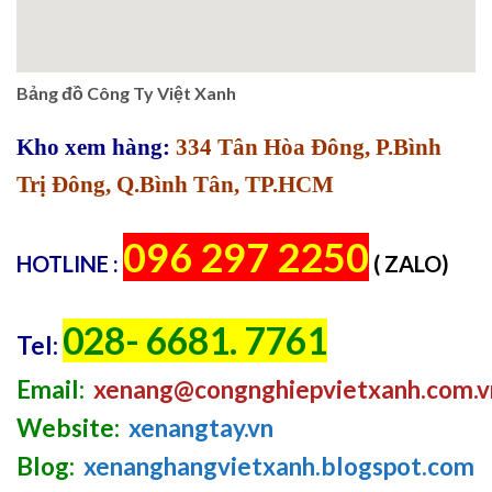
Bảng đồ Công Ty Việt Xanh
Kho xem hàng:
334 Tân Hòa Đông, P.Bình
Trị Đông, Q.Bình Tân, TP.HCM
096 297 2250
HOTLINE :
( ZALO)
028- 6681. 7761
Tel:
Email:
xenang@congnghiepvietxanh.com.v
Website:
xenangtay.vn
Blog:
xenanghangvietxanh.blogspot.com