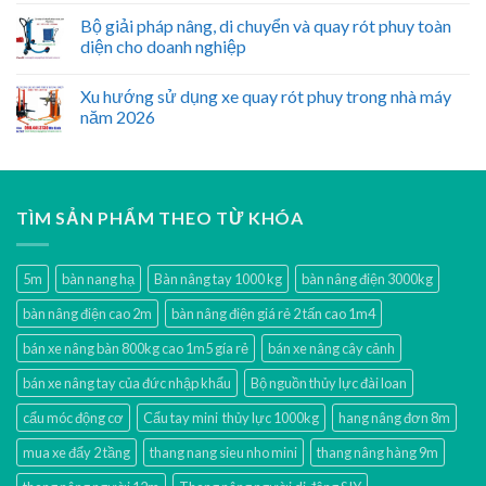
Bộ giải pháp nâng, di chuyển và quay rót phuy toàn
diện cho doanh nghiệp
Xu hướng sử dụng xe quay rót phuy trong nhà máy
năm 2026
TÌM SẢN PHẨM THEO TỪ KHÓA
5m
bàn nang hạ
Bàn nâng tay 1000 kg
bàn nâng điện 3000kg
bàn nâng điện cao 2m
bàn nâng điện giá rẻ 2 tấn cao 1m4
bán xe nâng bàn 800kg cao 1m5 gía rẻ
bán xe nâng cây cảnh
bán xe nâng tay của đức nhập khẩu
Bộ nguồn thủy lực đài loan
cẩu móc động cơ
Cẩu tay mini thủy lực 1000kg
hang nâng đơn 8m
mua xe đẩy 2 tầng
thang nang sieu nho mini
thang nâng hàng 9m