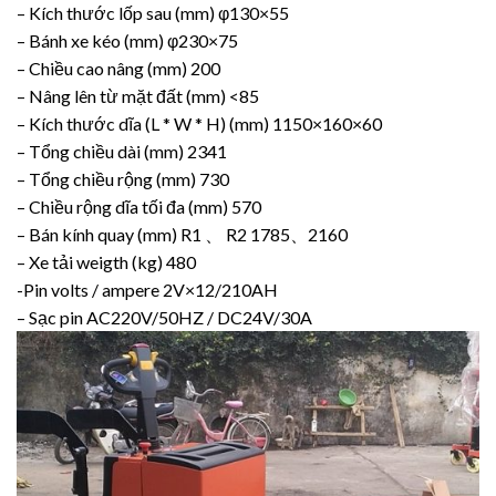
– Kích thước lốp sau (mm) φ130×55
– Bánh xe kéo (mm) φ230×75
– Chiều cao nâng (mm) 200
– Nâng lên từ mặt đất (mm) <85
– Kích thước dĩa (L * W * H) (mm) 1150×160×60
– Tổng chiều dài (mm) 2341
– Tổng chiều rộng (mm) 730
– Chiều rộng dĩa tối đa (mm) 570
– Bán kính quay (mm) R1 、 R2 1785、2160
– Xe tải weigth (kg) 480
-Pin volts / ampere 2V×12/210AH
– Sạc pin AC220V/50HZ / DC24V/30A