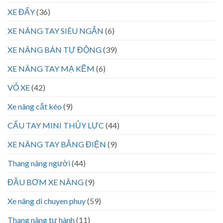
XE ĐẨY
(36)
XE NÂNG TAY SIÊU NGẮN
(6)
XE NÂNG BÁN TỰ ĐỘNG
(39)
XE NÂNG TAY MẠ KẼM
(6)
VỎ XE
(42)
Xe nâng cắt kéo
(9)
CẨU TAY MINI THỦY LỰC
(44)
XE NÂNG TAY BẰNG ĐIỆN
(9)
Thang nâng người
(44)
ĐẦU BƠM XE NÂNG
(9)
Xe nâng di chuyen phuy
(59)
Thang nâng tự hành
(11)