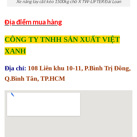
Xe nâng tay cắt kéo 1500kg chữ X TW-LIFTER Đài Loan
Địa điểm mua hàng
CÔNG TY TNHH SẢN XUẤT VIỆT
XANH
Địa chỉ:
108 Liên khu 10-11, P.Bình Trị Đông,
Q.Bình Tân, TP.HCM