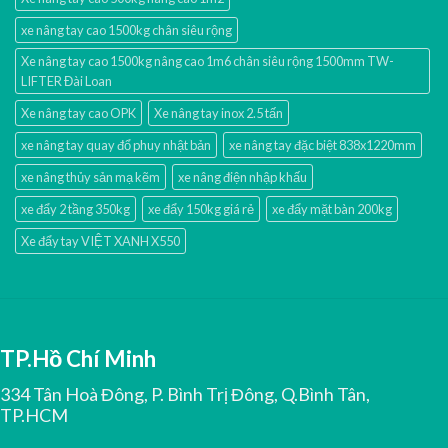
xe nâng tay cao 1500kg chân siêu rộng
Xe nâng tay cao 1500kg nâng cao 1m6 chân siêu rộng 1500mm TW-
LIFTER Đài Loan
Xe nâng tay cao OPK
Xe nâng tay inox 2.5 tấn
xe nâng tay quay đổ phuy nhật bản
xe nâng tay đặc biệt 838x1220mm
xe nâng thủy sản mạ kẽm
xe nâng điện nhập khấu
xe đẩy 2 tầng 350kg
xe đẩy 150kg giá rẻ
xe đẩy mặt bàn 200kg
Xe đẩy tay VIỆT XANH X550
TP.Hồ Chí Minh
334 Tân Hoà Đông, P. Bình Trị Đông, Q.Bình Tân,
TP.HCM