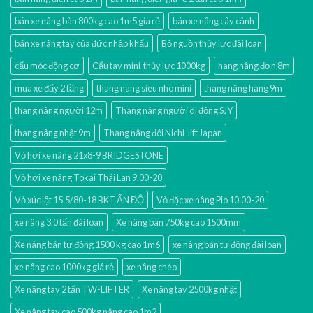
bán xe nâng bàn 800kg cao 1m5 gía rẻ
bán xe nâng cây cảnh
bán xe nâng tay của đức nhập khẩu
Bộ nguồn thủy lực đài loan
cẩu móc động cơ
Cẩu tay mini thủy lực 1000kg
hang nâng đơn 8m
mua xe đẩy 2 tầng
thang nang sieu nho mini
thang nâng hàng 9m
thang nâng người 12m
Thang nâng người di động SJY
thang nâng nhật 9m
Thang nâng đôi Nichi-lift Japan
Vỏ hơi xe nâng 21x8-9 BRIDGESTONE
Vỏ hơi xe nâng Tokai Thái Lan 9.00-20
Vỏ xúc lật 15.5/80-18 BKT ẤN ĐỘ
Vỏ đặc xe nâng Pio 10.00-20
xe nâng 3.0 tấn đài loan
Xe nâng bàn 750kg cao 1500mm
Xe nâng bán tự động 1500 kg cao 1m6
xe nâng bán tự động đài loan
xe nâng cao 1000kg giá rẻ
xe nâng chéo
Xe nâng tay 2 tấn TW-LIFTER
Xe nâng tay 2500kg nhật
Xe nâng tay cao 500kg nâng cao 1m2