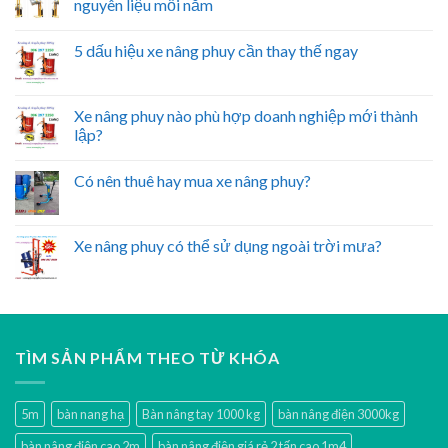
nguyên liệu mỗi năm
5 dấu hiệu xe nâng phuy cần thay thế ngay
Xe nâng phuy nào phù hợp doanh nghiệp mới thành
lập?
Có nên thuê hay mua xe nâng phuy?
Xe nâng phuy có thể sử dụng ngoài trời mưa?
TÌM SẢN PHẨM THEO TỪ KHÓA
5m
bàn nang hạ
Bàn nâng tay 1000 kg
bàn nâng điện 3000kg
bàn nâng điện cao 2m
bàn nâng điện giá rẻ 2 tấn cao 1m4