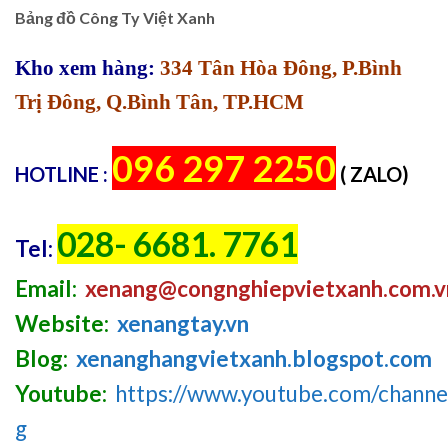
Bảng đồ Công Ty Việt Xanh
Kho xem hàng:
334 Tân Hòa Đông, P.Bình
Trị Đông, Q.Bình Tân, TP.HCM
096 297 2250
HOTLINE :
( ZALO)
028- 6681. 7761
Tel:
Email:
xenang@congnghiepvietxanh.com.v
Website:
xenangtay.vn
Blog:
xenanghangvietxanh.blogspot.com
Youtube:
https://www.youtube.com/chan
g