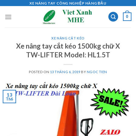
Skip
XE NÂNG TAY CÔNG NGHIỆP HÀNG ĐẦU
to
0
content
XE NÂNG CẮT KÉO
Xe nâng tay cắt kéo 1500kg chữ X
TW-LIFTER Model: HL1.5T
POSTED ON
13 THÁNG 6, 2019
BY
NGOC TIEN
13
Th6