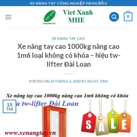
Skip
XE NÂNG TAY CÔNG NGHIỆP HÀNG ĐẦU
to
0
content
XE NÂNG TAY CAO
Xe nâng tay cao 1000kg nâng cao
1m6 loại không có khóa – hiệu tw-
lifter Đài Loan
POSTED ON
10 THÁNG 6, 2019
BY
NGOC TIEN
10
Th6