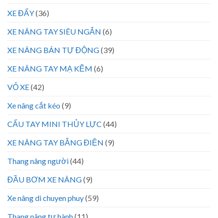
XE ĐẨY
(36)
XE NÂNG TAY SIÊU NGẮN
(6)
XE NÂNG BÁN TỰ ĐỘNG
(39)
XE NÂNG TAY MẠ KẼM
(6)
VỎ XE
(42)
Xe nâng cắt kéo
(9)
CẨU TAY MINI THỦY LỰC
(44)
XE NÂNG TAY BẰNG ĐIỆN
(9)
Thang nâng người
(44)
ĐẦU BƠM XE NÂNG
(9)
Xe nâng di chuyen phuy
(59)
Thang nâng tự hành
(11)