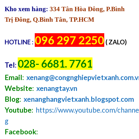
Kho xem hàng:
334 Tân Hòa Đông, P.Bình
Trị Đông, Q.Bình Tân, TP.HCM
096 297 2250
HOTLINE :
( ZALO)
028- 6681. 7761
Tel:
Email:
xenang@congnghiepvietxanh.com.v
Website:
xenangtay.vn
Blog:
xenanghangvietxanh.blogspot.com
Youtube:
https://www.youtube.com/chan
g
Facebook: