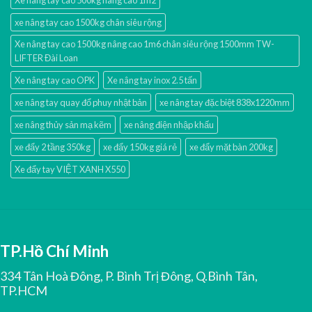
xe nâng tay cao 1500kg chân siêu rộng
Xe nâng tay cao 1500kg nâng cao 1m6 chân siêu rộng 1500mm TW-
LIFTER Đài Loan
Xe nâng tay cao OPK
Xe nâng tay inox 2.5 tấn
xe nâng tay quay đổ phuy nhật bản
xe nâng tay đặc biệt 838x1220mm
xe nâng thủy sản mạ kẽm
xe nâng điện nhập khấu
xe đẩy 2 tầng 350kg
xe đẩy 150kg giá rẻ
xe đẩy mặt bàn 200kg
Xe đẩy tay VIỆT XANH X550
TP.Hồ Chí Minh
334 Tân Hoà Đông, P. Bình Trị Đông, Q.Bình Tân,
TP.HCM