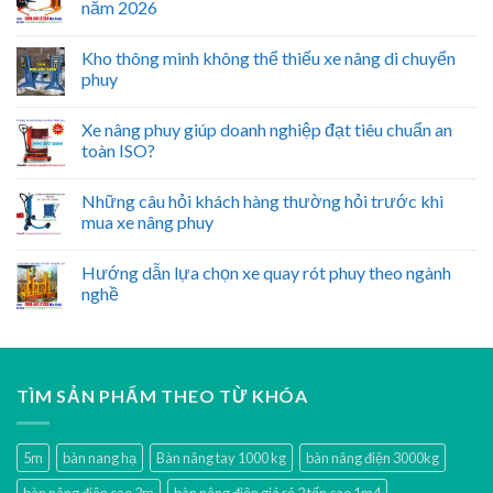
năm 2026
Kho thông minh không thể thiếu xe nâng di chuyển
phuy
Xe nâng phuy giúp doanh nghiệp đạt tiêu chuẩn an
toàn ISO?
Những câu hỏi khách hàng thường hỏi trước khi
mua xe nâng phuy
Hướng dẫn lựa chọn xe quay rót phuy theo ngành
nghề
TÌM SẢN PHẨM THEO TỪ KHÓA
5m
bàn nang hạ
Bàn nâng tay 1000 kg
bàn nâng điện 3000kg
bàn nâng điện cao 2m
bàn nâng điện giá rẻ 2 tấn cao 1m4