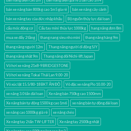
bán xe nâng bàn 800kg cao 1m5 gía rẻ
bán xe nâng cây cảnh
bán xe nâng tay của đức nhập khẩu
Bộ nguồn thủy lực đài loan
cẩu móc động cơ
Cẩu tay mini thủy lực 1000kg
hang nâng đơn 8m
mua xe đẩy 2 tầng
thang nang sieu nho mini
thang nâng hàng 9m
thang nâng người 12m
Thang nâng người di động SJY
thang nâng nhật 9m
Thang nâng đôi Nichi-lift Japan
Vỏ hơi xe nâng 21x8-9 BRIDGESTONE
Vỏ hơi xe nâng Tokai Thái Lan 9.00-20
Vỏ xúc lật 15.5/80-18 BKT ẤN ĐỘ
Vỏ đặc xe nâng Pio 10.00-20
xe nâng 3.0 tấn đài loan
Xe nâng bàn 750kg cao 1500mm
Xe nâng bán tự động 1500 kg cao 1m6
xe nâng bán tự động đài loan
xe nâng cao 1000kg giá rẻ
xe nâng chéo
Xe nâng tay 2 tấn TW-LIFTER
Xe nâng tay 2500kg nhật
Xe nâng tay cao 500kg nâng cao 1m2