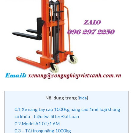
Nội dung trang
[
hide
]
0.1
Xe nâng tay cao 1000kg nâng cao 1m6 loại không
có khóa – hiệu tw-lifter Đài Loan
0.2
Model A1.0T/1.6M
0.3
– Tải trọng nâng 1000kg