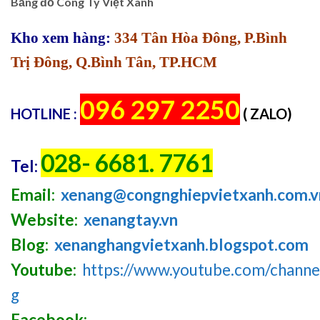
Bảng đồ Công Ty Việt Xanh
Kho xem hàng:
334 Tân Hòa Đông, P.Bình
Trị Đông, Q.Bình Tân, TP.HCM
096 297 2250
HOTLINE :
( ZALO)
028- 6681. 7761
Tel:
Email:
xenang@congnghiepvietxanh.com.v
Website:
xenangtay.vn
Blog:
xenanghangvietxanh.blogspot.com
Youtube:
https://www.youtube.com/chan
g
Facebook: