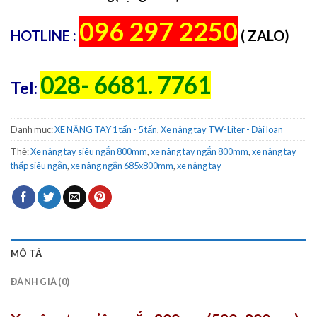
096 297 2250
HOTLINE :
( ZALO)
028- 6681. 7761
Tel:
Danh mục:
XE NÂNG TAY 1 tấn - 5 tấn
,
Xe nâng tay TW-Liter - Đài loan
Thẻ:
Xe nâng tay siêu ngắn 800mm
,
xe nâng tay ngắn 800mm
,
xe nâng tay
thấp siêu ngắn
,
xe nâng ngắn 685x800mm
,
xe nâng tay
MÔ TẢ
ĐÁNH GIÁ (0)