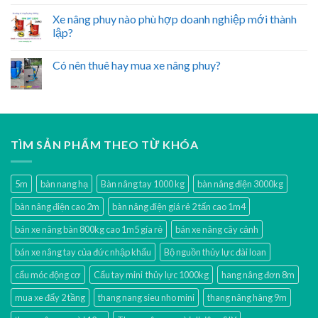
Xe nâng phuy nào phù hợp doanh nghiệp mới thành
lập?
Có nên thuê hay mua xe nâng phuy?
TÌM SẢN PHẨM THEO TỪ KHÓA
5m
bàn nang hạ
Bàn nâng tay 1000 kg
bàn nâng điện 3000kg
bàn nâng điện cao 2m
bàn nâng điện giá rẻ 2 tấn cao 1m4
bán xe nâng bàn 800kg cao 1m5 gía rẻ
bán xe nâng cây cảnh
bán xe nâng tay của đức nhập khẩu
Bộ nguồn thủy lực đài loan
cẩu móc động cơ
Cẩu tay mini thủy lực 1000kg
hang nâng đơn 8m
mua xe đẩy 2 tầng
thang nang sieu nho mini
thang nâng hàng 9m