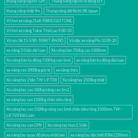
thang nâng người 12m
Thang nâng người di động SJY
thang nâng nhật 9m
Thang nâng đôi Nichi-lift Japan
Vỏ hơi xe nâng 21x8-9 BRIDGESTONE
Vỏ hơi xe nâng Tokai Thái Lan 9.00-20
Vỏ xúc lật 15.5/80-18 BKT ẤN ĐỘ
Vỏ đặc xe nâng Pio 10.00-20
xe nâng 3.0 tấn đài loan
Xe nâng bàn 750kg cao 1500mm
Xe nâng bán tự động 1500 kg cao 1m6
xe nâng bán tự động đài loan
xe nâng cao 1000kg giá rẻ
xe nâng chéo
Xe nâng tay 2 tấn TW-LIFTER
Xe nâng tay 2500kg nhật
Xe nâng tay cao 500kg nâng cao 1m2
xe nâng tay cao 1500kg chân siêu rộng
Xe nâng tay cao 1500kg nâng cao 1m6 chân siêu rộng 1500mm TW-
LIFTER Đài Loan
Xe nâng tay cao OPK
Xe nâng tay inox 2.5 tấn
xe nâng tay quay đổ phuy nhật bản
xe nâng tay đặc biệt 838x1220mm