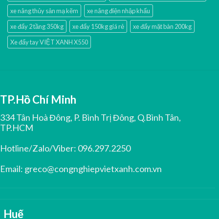
xe nâng thủy sản mạ kẽm
xe nâng điện nhập khấu
xe đẩy 2 tầng 350kg
xe đẩy 150kg giá rẻ
xe đẩy mặt bàn 200kg
Xe đẩy tay VIỆT XANH X550
TP.Hồ Chí Minh
334 Tân Hoà Đông, P. Bình Trị Đông, Q.Bình Tân,
TP.HCM
Hotline/Zalo/Viber:
096.297.2250
Email:
greco@congnghiepvietxanh.com.vn
Huế