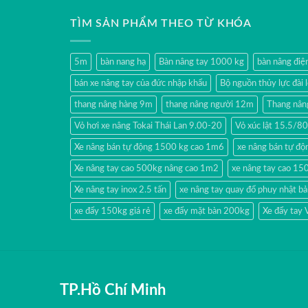
TÌM SẢN PHẨM THEO TỪ KHÓA
5m
bàn nang hạ
Bàn nâng tay 1000 kg
bàn nâng đi
bán xe nâng tay của đức nhập khẩu
Bộ nguồn thủy lực đài 
thang nâng hàng 9m
thang nâng người 12m
Thang nân
Vỏ hơi xe nâng Tokai Thái Lan 9.00-20
Vỏ xúc lật 15.5/
Xe nâng bán tự động 1500 kg cao 1m6
xe nâng bán tự độn
Xe nâng tay cao 500kg nâng cao 1m2
xe nâng tay cao 15
Xe nâng tay inox 2.5 tấn
xe nâng tay quay đổ phuy nhật b
xe đẩy 150kg giá rẻ
xe đẩy mặt bàn 200kg
Xe đẩy tay
TP.Hồ Chí Minh