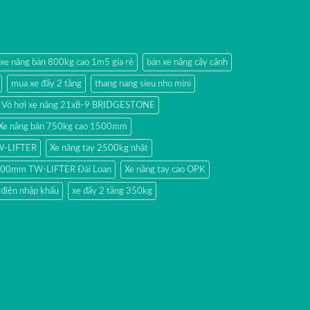
 xe nâng bàn 800kg cao 1m5 gía rẻ
bán xe nâng cây cảnh
mua xe đẩy 2 tầng
thang nang sieu nho mini
Vỏ hơi xe nâng 21x8-9 BRIDGESTONE
Xe nâng bàn 750kg cao 1500mm
TW-LIFTER
Xe nâng tay 2500kg nhật
 1500mm TW-LIFTER Đài Loan
Xe nâng tay cao OPK
 điện nhập khấu
xe đẩy 2 tầng 350kg