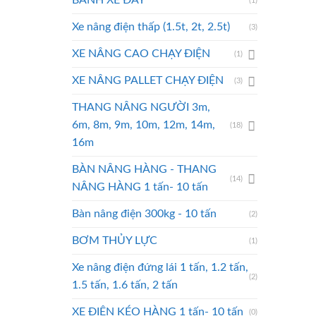
BÁNH XE ĐẨY
(1)
Xe nâng điện thấp (1.5t, 2t, 2.5t)
(3)
XE NÂNG CAO CHẠY ĐIỆN
(1)
XE NÂNG PALLET CHẠY ĐIỆN
(3)
THANG NÂNG NGƯỜI 3m,
6m, 8m, 9m, 10m, 12m, 14m,
(18)
16m
BÀN NÂNG HÀNG - THANG
(14)
NÂNG HÀNG 1 tấn- 10 tấn
Bàn nâng điện 300kg - 10 tấn
(2)
BƠM THỦY LỰC
(1)
Xe nâng điện đứng lái 1 tấn, 1.2 tấn,
(2)
1.5 tấn, 1.6 tấn, 2 tấn
XE ĐIỆN KÉO HÀNG 1 tấn- 10 tấn
(0)