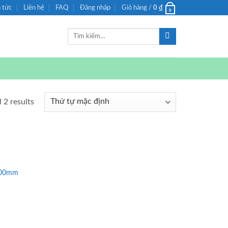
n tức
Liên hệ
FAQ
Đăng nhập
Giỏ hàng /
0
₫
0
Tìm
kiếm:
 2 results
x800mm