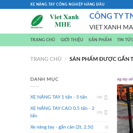
Skip
XE NÂNG TAY CÔNG NGHIỆP HÀNG ĐẦU
to
CÔNG TY T
content
VIET XANH M
TRANG CHỦ
GIỚI THIỆU
SẢN PHẨM
TIN TỨ
TRANG CHỦ
/
SẢN PHẨM ĐƯỢC GẮN TH
DANH MỤC
XE NÂNG TAY 1 tấn - 5 tấn
(36)
XE NÂNG TAY CAO 0.5 tấn - 2
(15)
tấn
Xe nâng tay - gắn cân (2t, 2.5t)
(2)