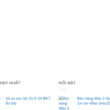
HẠY NHẤT
NỔI BẬT
Vỏ xe xúc lật 16.9-24 BKT
Bàn nâng điện 2 tấ
Ấn Độ
1m tw-lifter (Hw2