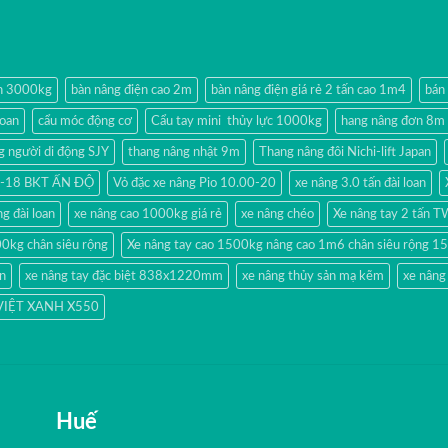
ện 3000kg
bàn nâng điện cao 2m
bàn nâng điện giá rẻ 2 tấn cao 1m4
bán
loan
cẩu móc động cơ
Cẩu tay mini thủy lực 1000kg
hang nâng đơn 8m
g người di động SJY
thang nâng nhật 9m
Thang nâng đôi Nichi-lift Japan
80-18 BKT ẤN ĐỘ
Vỏ đặc xe nâng Pio 10.00-20
xe nâng 3.0 tấn đài loan
g đài loan
xe nâng cao 1000kg giá rẻ
xe nâng chéo
Xe nâng tay 2 tấn 
00kg chân siêu rộng
Xe nâng tay cao 1500kg nâng cao 1m6 chân siêu rộng
ản
xe nâng tay đặc biệt 838x1220mm
xe nâng thủy sản mạ kẽm
xe nâng
 VIỆT XANH X550
Huế