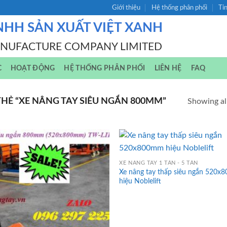
Giới thiệu
Hệ thống phân phối
Ti
NHH SẢN XUẤT VIỆT XANH
ANUFACTURE COMPANY LIMITED
C
HOẠT ĐỘNG
HỆ THỐNG PHÂN PHỐI
LIÊN HỆ
FAQ
Ẻ “XE NÂNG TAY SIÊU NGẮN 800MM”
Showing all
XE NÂNG TAY 1 TẤN - 5 TẤN
Xe nâng tay thấp siêu ngắn 520
hiệu Noblelift