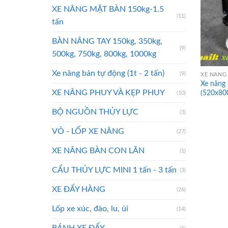
XE NÂNG MẶT BÀN 150kg-1.5
(11)
tấn
BÀN NÂNG TAY 150kg, 350kg,
(9)
500kg, 750kg, 800kg, 1000kg
Xe nâng bán tự động (1t - 2 tấn)
(9)
XE NÂNG 
Xe nâng
XE NÂNG PHUY VÀ KẸP PHUY
(520x8
(10)
BỘ NGUỒN THỦY LỰC
(3)
VỎ - LỐP XE NÂNG
(27)
XE NÂNG BÀN CON LĂN
(1)
CẨU THỦY LỰC MINI 1 tấn - 3 tấn
(3)
XE ĐẨY HÀNG
(26)
Lốp xe xúc, đào, lu, ủi
(14)