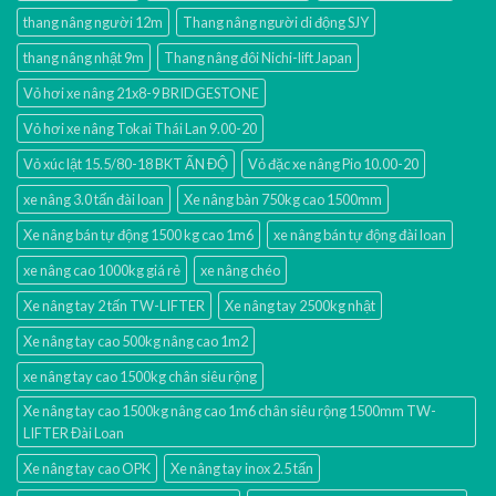
thang nâng người 12m
Thang nâng người di động SJY
thang nâng nhật 9m
Thang nâng đôi Nichi-lift Japan
Vỏ hơi xe nâng 21x8-9 BRIDGESTONE
Vỏ hơi xe nâng Tokai Thái Lan 9.00-20
Vỏ xúc lật 15.5/80-18 BKT ẤN ĐỘ
Vỏ đặc xe nâng Pio 10.00-20
xe nâng 3.0 tấn đài loan
Xe nâng bàn 750kg cao 1500mm
Xe nâng bán tự động 1500 kg cao 1m6
xe nâng bán tự động đài loan
xe nâng cao 1000kg giá rẻ
xe nâng chéo
Xe nâng tay 2 tấn TW-LIFTER
Xe nâng tay 2500kg nhật
Xe nâng tay cao 500kg nâng cao 1m2
xe nâng tay cao 1500kg chân siêu rộng
Xe nâng tay cao 1500kg nâng cao 1m6 chân siêu rộng 1500mm TW-
LIFTER Đài Loan
Xe nâng tay cao OPK
Xe nâng tay inox 2.5 tấn