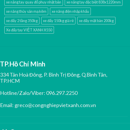
xe nâng tay quay đổ phuy nhật bản
xe nâng tay đặc biệt 838x1220mm
xe nâng thủy sản mạ kẽm
xe nâng điện nhập khấu
xe đẩy 2 tầng 350kg
xe đẩy 150kg giá rẻ
xe đẩy mặt bàn 200kg
Xe đẩy tay VIỆT XANH X550
TP.Hồ Chí Minh
334 Tân Hoà Đông, P. Bình Trị Đông, Q.Bình Tân,
TP.HCM
Hotline/Zalo/Viber:
096.297.2250
Email:
greco@congnghiepvietxanh.com.vn