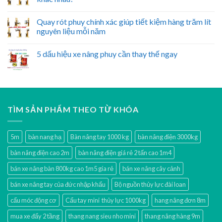
Quay rót phuy chính xác giúp tiết kiệm hàng trăm lít
nguyên liệu mỗi năm
5 dấu hiệu xe nâng phuy cần thay thế ngay
TÌM SẢN PHẨM THEO TỪ KHÓA
5m
bàn nang hạ
Bàn nâng tay 1000 kg
bàn nâng điện 3000kg
bàn nâng điện cao 2m
bàn nâng điện giá rẻ 2 tấn cao 1m4
bán xe nâng bàn 800kg cao 1m5 gía rẻ
bán xe nâng cây cảnh
bán xe nâng tay của đức nhập khẩu
Bộ nguồn thủy lực đài loan
cẩu móc động cơ
Cẩu tay mini thủy lực 1000kg
hang nâng đơn 8m
mua xe đẩy 2 tầng
thang nang sieu nho mini
thang nâng hàng 9m