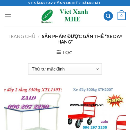
Skip
XE NÂNG TAY CÔNG NGHIỆP HÀNG ĐẦU
to
0
content
TRANG CHỦ
/
SẢN PHẨM ĐƯỢC GẮN THẺ “XE DAY
HANG”
LỌC