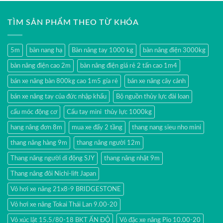
TÌM SẢN PHẨM THEO TỪ KHÓA
5m
bàn nang hạ
Bàn nâng tay 1000 kg
bàn nâng điện 3000kg
bàn nâng điện cao 2m
bàn nâng điện giá rẻ 2 tấn cao 1m4
bán xe nâng bàn 800kg cao 1m5 gía rẻ
bán xe nâng cây cảnh
bán xe nâng tay của đức nhập khẩu
Bộ nguồn thủy lực đài loan
cẩu móc động cơ
Cẩu tay mini thủy lực 1000kg
hang nâng đơn 8m
mua xe đẩy 2 tầng
thang nang sieu nho mini
thang nâng hàng 9m
thang nâng người 12m
Thang nâng người di động SJY
thang nâng nhật 9m
Thang nâng đôi Nichi-lift Japan
Vỏ hơi xe nâng 21x8-9 BRIDGESTONE
Vỏ hơi xe nâng Tokai Thái Lan 9.00-20
Vỏ xúc lật 15.5/80-18 BKT ẤN ĐỘ
Vỏ đặc xe nâng Pio 10.00-20