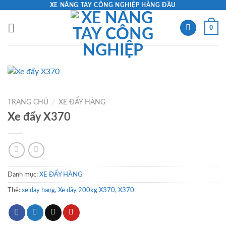
Skip
XE NÂNG TAY CÔNG NGHIỆP HÀNG ĐẦU
to
0
content
TRANG CHỦ
/
XE ĐẨY HÀNG
Xe đẩy X370
Danh mục:
XE ĐẨY HÀNG
Thẻ:
xe day hang
,
Xe đẩy 200kg X370
,
X370