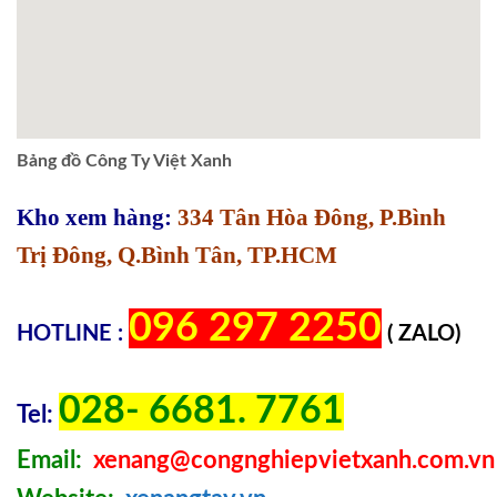
Bảng đồ Công Ty Việt Xanh
Kho xem hàng:
334 Tân Hòa Đông, P.Bình
Trị Đông, Q.Bình Tân, TP.HCM
096 297 2250
HOTLINE :
( ZALO)
028- 6681. 7761
Tel:
Email:
xenang@congnghiepvietxanh.com.vn