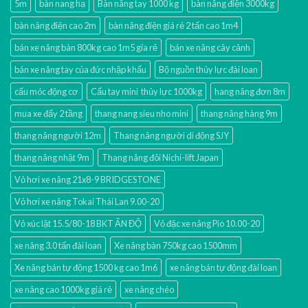
5m
bàn nang hạ
Bàn nâng tay 1000 kg
bàn nâng điện 3000kg
bàn nâng điện cao 2m
bàn nâng điện giá rẻ 2 tấn cao 1m4
bán xe nâng bàn 800kg cao 1m5 gía rẻ
bán xe nâng cây cảnh
bán xe nâng tay của đức nhập khẩu
Bộ nguồn thủy lực đài loan
cẩu móc động cơ
Cẩu tay mini thủy lực 1000kg
hang nâng đơn 8m
mua xe đẩy 2 tầng
thang nang sieu nho mini
thang nâng hàng 9m
thang nâng người 12m
Thang nâng người di động SJY
thang nâng nhật 9m
Thang nâng đôi Nichi-lift Japan
Vỏ hơi xe nâng 21x8-9 BRIDGESTONE
Vỏ hơi xe nâng Tokai Thái Lan 9.00-20
Vỏ xúc lật 15.5/80-18 BKT ẤN ĐỘ
Vỏ đặc xe nâng Pio 10.00-20
xe nâng 3.0 tấn đài loan
Xe nâng bàn 750kg cao 1500mm
Xe nâng bán tự động 1500 kg cao 1m6
xe nâng bán tự động đài loan
xe nâng cao 1000kg giá rẻ
xe nâng chéo