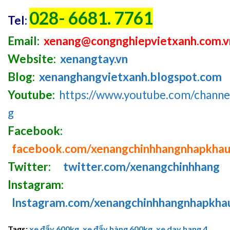
028- 6681. 7761
Tel:
Email:
xenang@congnghiepvietxanh.com.v
Website:
xenangtay.vn
Blog:
xenanghangvietxanh.blogspot.com
Youtube:
https://www.youtube.com/chan
g
Facebook:
facebook.com/xenangchinhhangnhapkha
Twitter:
twitter.com/xenangchinhhang
Instagram:
Instagram.com/xenangchinhhangnhapkha
Tags:
xe đẩy 600kg
,
xe đẩy hàng 600kg
,
xe day hang 4