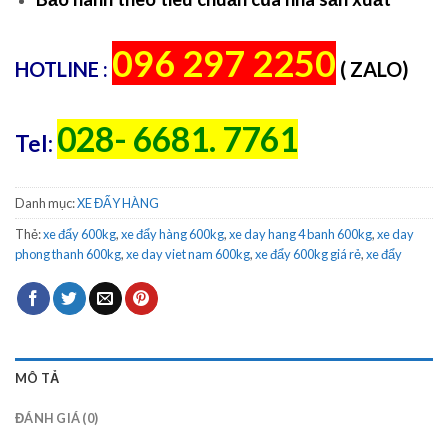
096 297 2250
HOTLINE :
( ZALO)
028- 6681. 7761
Tel:
Danh mục:
XE ĐẨY HÀNG
Thẻ:
xe đẩy 600kg
,
xe đẩy hàng 600kg
,
xe day hang 4 banh 600kg
,
xe day
phong thanh 600kg
,
xe day viet nam 600kg
,
xe đẩy 600kg giá rẻ
,
xe đẩy
MÔ TẢ
ĐÁNH GIÁ (0)