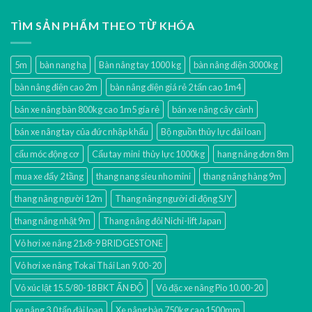
TÌM SẢN PHẨM THEO TỪ KHÓA
5m
bàn nang hạ
Bàn nâng tay 1000 kg
bàn nâng điện 3000kg
bàn nâng điện cao 2m
bàn nâng điện giá rẻ 2 tấn cao 1m4
bán xe nâng bàn 800kg cao 1m5 gía rẻ
bán xe nâng cây cảnh
bán xe nâng tay của đức nhập khẩu
Bộ nguồn thủy lực đài loan
cẩu móc động cơ
Cẩu tay mini thủy lực 1000kg
hang nâng đơn 8m
mua xe đẩy 2 tầng
thang nang sieu nho mini
thang nâng hàng 9m
thang nâng người 12m
Thang nâng người di động SJY
thang nâng nhật 9m
Thang nâng đôi Nichi-lift Japan
Vỏ hơi xe nâng 21x8-9 BRIDGESTONE
Vỏ hơi xe nâng Tokai Thái Lan 9.00-20
Vỏ xúc lật 15.5/80-18 BKT ẤN ĐỘ
Vỏ đặc xe nâng Pio 10.00-20
xe nâng 3.0 tấn đài loan
Xe nâng bàn 750kg cao 1500mm