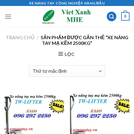
Skip
XE NÂNG TAY CÔNG NGHIỆP HÀNG ĐẦU
to
0
content
TRANG CHỦ
/
SẢN PHẨM ĐƯỢC GẮN THẺ “XE NÂNG
TAY MẠ KẼM 2500KG”
LỌC