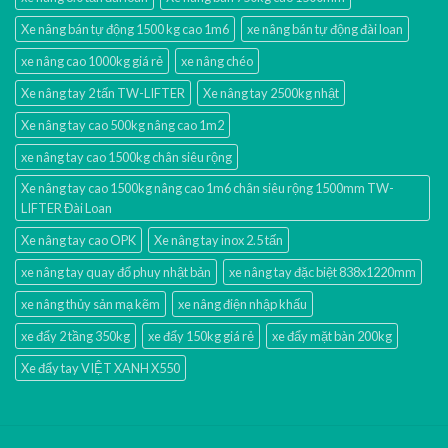
Xe nâng bán tự động 1500 kg cao 1m6
xe nâng bán tự động đài loan
xe nâng cao 1000kg giá rẻ
xe nâng chéo
Xe nâng tay 2 tấn TW-LIFTER
Xe nâng tay 2500kg nhật
Xe nâng tay cao 500kg nâng cao 1m2
xe nâng tay cao 1500kg chân siêu rộng
Xe nâng tay cao 1500kg nâng cao 1m6 chân siêu rộng 1500mm TW-
LIFTER Đài Loan
Xe nâng tay cao OPK
Xe nâng tay inox 2.5 tấn
xe nâng tay quay đổ phuy nhật bản
xe nâng tay đặc biệt 838x1220mm
xe nâng thủy sản mạ kẽm
xe nâng điện nhập khấu
xe đẩy 2 tầng 350kg
xe đẩy 150kg giá rẻ
xe đẩy mặt bàn 200kg
Xe đẩy tay VIỆT XANH X550