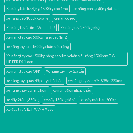
Xe nâng bán tự động 1500 kg cao 1m6
xe nâng bán tự động đài loan
xe nâng cao 1000kg giá rẻ
xe nâng chéo
Xe nâng tay 2 tấn TW-LIFTER
Xe nâng tay 2500kg nhật
Xe nâng tay cao 500kg nâng cao 1m2
xe nâng tay cao 1500kg chân siêu rộng
Xe nâng tay cao 1500kg nâng cao 1m6 chân siêu rộng 1500mm TW-
LIFTER Đài Loan
Xe nâng tay cao OPK
Xe nâng tay inox 2.5 tấn
xe nâng tay quay đổ phuy nhật bản
xe nâng tay đặc biệt 838x1220mm
xe nâng thủy sản mạ kẽm
xe nâng điện nhập khấu
xe đẩy 2 tầng 350kg
xe đẩy 150kg giá rẻ
xe đẩy mặt bàn 200kg
Xe đẩy tay VIỆT XANH X550