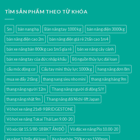
TÌM SẢN PHẨM THEO TỪ KHÓA
5m
bàn nang hạ
Bàn nâng tay 1000 kg
bàn nâng điện 3000kg
bàn nâng điện cao 2m
bàn nâng điện giá rẻ 2 tấn cao 1m4
bán xe nâng bàn 800kg cao 1m5 gía rẻ
bán xe nâng cây cảnh
bán xe nâng tay của đức nhập khẩu
Bộ nguồn thủy lực đài loan
cẩu móc động cơ
Cẩu tay mini thủy lực 1000kg
hang nâng đơn 8m
mua xe đẩy 2 tầng
thang nang sieu nho mini
thang nâng hàng 9m
thang nâng người 12m
Thang nâng người di động SJY
thang nâng nhật 9m
Thang nâng đôi Nichi-lift Japan
Vỏ hơi xe nâng 21x8-9 BRIDGESTONE
Vỏ hơi xe nâng Tokai Thái Lan 9.00-20
Vỏ xúc lật 15.5/80-18 BKT ẤN ĐỘ
Vỏ đặc xe nâng Pio 10.00-20
xe nâng 3.0 tấn đài loan
Xe nâng bàn 750kg cao 1500mm