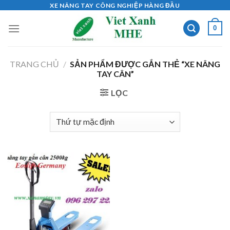
Skip
XE NÂNG TAY CÔNG NGHIỆP HÀNG ĐẦU
to
0
content
TRANG CHỦ
/
SẢN PHẨM ĐƯỢC GẮN THẺ “XE NÂNG
TAY CÂN”
LỌC