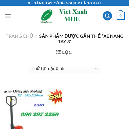
Skip
XE NÂNG TAY CÔNG NGHIỆP HÀNG ĐẦU
to
0
content
TRANG CHỦ
/
SẢN PHẨM ĐƯỢC GẮN THẺ “XE NÂNG
TAY 3”
LỌC