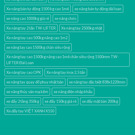
Xe nâng bán tự động 1500 kg cao 1m6
xe nâng bán tự động đài loan
xe nâng cao 1000kg giá rẻ
xe nâng chéo
Xe nâng tay 2 tấn TW-LIFTER
Xe nâng tay 2500kg nhật
Xe nâng tay cao 500kg nâng cao 1m2
xe nâng tay cao 1500kg chân siêu rộng
Xe nâng tay cao 1500kg nâng cao 1m6 chân siêu rộng 1500mm TW-
LIFTER Đài Loan
Xe nâng tay cao OPK
Xe nâng tay inox 2.5 tấn
xe nâng tay quay đổ phuy nhật bản
xe nâng tay đặc biệt 838x1220mm
xe nâng thủy sản mạ kẽm
xe nâng điện nhập khấu
xe đẩy 2 tầng 350kg
xe đẩy 150kg giá rẻ
xe đẩy mặt bàn 200kg
Xe đẩy tay VIỆT XANH X550