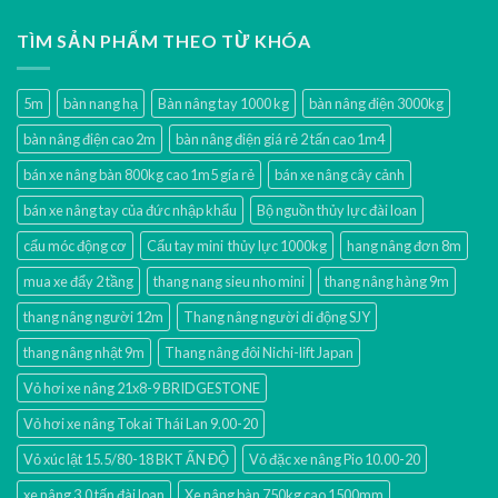
TÌM SẢN PHẨM THEO TỪ KHÓA
5m
bàn nang hạ
Bàn nâng tay 1000 kg
bàn nâng điện 3000kg
bàn nâng điện cao 2m
bàn nâng điện giá rẻ 2 tấn cao 1m4
bán xe nâng bàn 800kg cao 1m5 gía rẻ
bán xe nâng cây cảnh
bán xe nâng tay của đức nhập khẩu
Bộ nguồn thủy lực đài loan
cẩu móc động cơ
Cẩu tay mini thủy lực 1000kg
hang nâng đơn 8m
mua xe đẩy 2 tầng
thang nang sieu nho mini
thang nâng hàng 9m
thang nâng người 12m
Thang nâng người di động SJY
thang nâng nhật 9m
Thang nâng đôi Nichi-lift Japan
Vỏ hơi xe nâng 21x8-9 BRIDGESTONE
Vỏ hơi xe nâng Tokai Thái Lan 9.00-20
Vỏ xúc lật 15.5/80-18 BKT ẤN ĐỘ
Vỏ đặc xe nâng Pio 10.00-20
xe nâng 3.0 tấn đài loan
Xe nâng bàn 750kg cao 1500mm