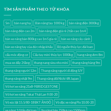
TÌM SẢN PHẨM THEO TỪ KHÓA
5m
bàn nang hạ
Bàn nâng tay 1000 kg
bàn nâng điện 3000kg
bàn nâng điện cao 2m
bàn nâng điện giá rẻ 2 tấn cao 1m4
bán xe nâng bàn 800kg cao 1m5 gía rẻ
bán xe nâng cây cảnh
bán xe nâng tay của đức nhập khẩu
Bộ nguồn thủy lực đài loan
cẩu móc động cơ
Cẩu tay mini thủy lực 1000kg
hang nâng đơn 8m
mua xe đẩy 2 tầng
thang nang sieu nho mini
thang nâng hàng 9m
thang nâng người 12m
Thang nâng người di động SJY
thang nâng nhật 9m
Thang nâng đôi Nichi-lift Japan
Vỏ hơi xe nâng 21x8-9 BRIDGESTONE
Vỏ hơi xe nâng Tokai Thái Lan 9.00-20
Vỏ xúc lật 15.5/80-18 BKT ẤN ĐỘ
Vỏ đặc xe nâng Pio 10.00-20
xe nâng 3.0 tấn đài loan
Xe nâng bàn 750kg cao 1500mm