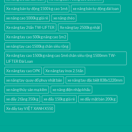
Xe nâng bán tự động 1500 kg cao 1m6
xe nâng bán tự động đài loan
xe nâng cao 1000kg giá rẻ
xe nâng chéo
Xe nâng tay 2 tấn TW-LIFTER
Xe nâng tay 2500kg nhật
Xe nâng tay cao 500kg nâng cao 1m2
xe nâng tay cao 1500kg chân siêu rộng
Xe nâng tay cao 1500kg nâng cao 1m6 chân siêu rộng 1500mm TW-
LIFTER Đài Loan
Xe nâng tay cao OPK
Xe nâng tay inox 2.5 tấn
xe nâng tay quay đổ phuy nhật bản
xe nâng tay đặc biệt 838x1220mm
xe nâng thủy sản mạ kẽm
xe nâng điện nhập khấu
xe đẩy 2 tầng 350kg
xe đẩy 150kg giá rẻ
xe đẩy mặt bàn 200kg
Xe đẩy tay VIỆT XANH X550