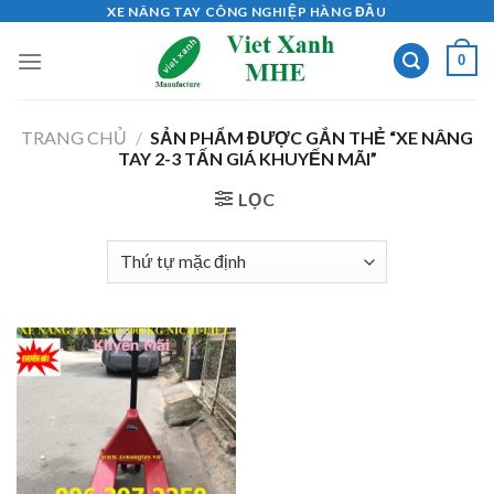
Skip
XE NÂNG TAY CÔNG NGHIỆP HÀNG ĐẦU
to
0
content
TRANG CHỦ
/
SẢN PHẨM ĐƯỢC GẮN THẺ “XE NÂNG
TAY 2-3 TẤN GIÁ KHUYẾN MÃI”
LỌC