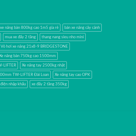
 xe nâng bàn 800kg cao 1m5 gía rẻ
bán xe nâng cây cảnh
mua xe đẩy 2 tầng
thang nang sieu nho mini
Vỏ hơi xe nâng 21x8-9 BRIDGESTONE
Xe nâng bàn 750kg cao 1500mm
TW-LIFTER
Xe nâng tay 2500kg nhật
 1500mm TW-LIFTER Đài Loan
Xe nâng tay cao OPK
 điện nhập khấu
xe đẩy 2 tầng 350kg