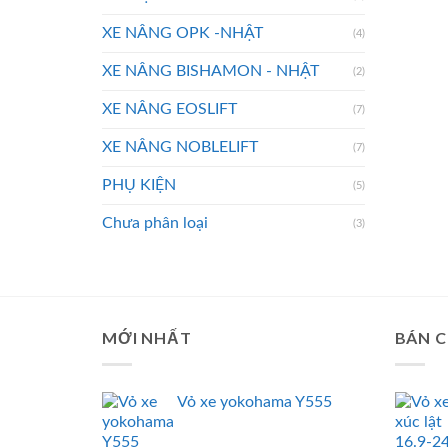
XE NÂNG OPK -NHẬT
(4)
XE NÂNG BISHAMON - NHẬT
(2)
XE NÂNG EOSLIFT
(7)
XE NÂNG NOBLELIFT
(7)
PHỤ KIỆN
(5)
Chưa phân loại
(3)
MỚI NHẤT
BÁN 
Vỏ xe yokohama Y555