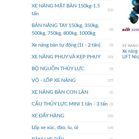
XE NÂNG MẶT BÀN 150kg-1.5
(11)
tấn
BÀN NÂNG TAY 150kg, 350kg,
(9)
500kg, 750kg, 800kg, 1000kg
Xe nâng bán tự động (1t - 2 tấn)
(9)
XE NÂNG
Xe nâng
XE NÂNG PHUY VÀ KẸP PHUY
LIFT Nh
(10)
BỘ NGUỒN THỦY LỰC
(3)
VỎ - LỐP XE NÂNG
(27)
XE NÂNG BÀN CON LĂN
(1)
CẨU THỦY LỰC MINI 1 tấn - 3 tấn
(3)
XE ĐẨY HÀNG
(26)
Lốp xe xúc, đào, lu, ủi
(14)