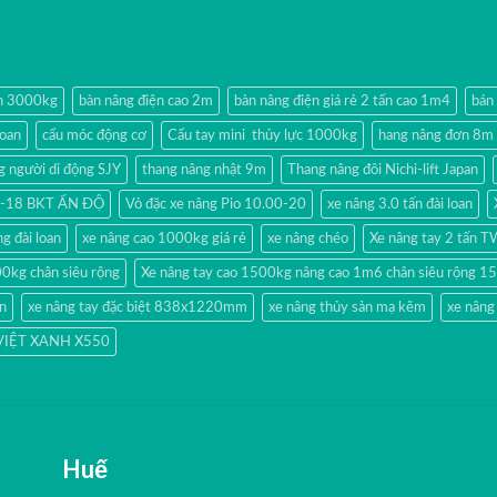
ện 3000kg
bàn nâng điện cao 2m
bàn nâng điện giá rẻ 2 tấn cao 1m4
bán
loan
cẩu móc động cơ
Cẩu tay mini thủy lực 1000kg
hang nâng đơn 8m
g người di động SJY
thang nâng nhật 9m
Thang nâng đôi Nichi-lift Japan
80-18 BKT ẤN ĐỘ
Vỏ đặc xe nâng Pio 10.00-20
xe nâng 3.0 tấn đài loan
g đài loan
xe nâng cao 1000kg giá rẻ
xe nâng chéo
Xe nâng tay 2 tấn 
00kg chân siêu rộng
Xe nâng tay cao 1500kg nâng cao 1m6 chân siêu rộng
ản
xe nâng tay đặc biệt 838x1220mm
xe nâng thủy sản mạ kẽm
xe nâng
 VIỆT XANH X550
Huế