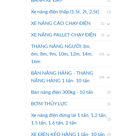
BÁNH XE ĐẨY
(1)
Xe nâng điện thấp (1.5t, 2t, 2.5t)
(3)
XE NÂNG CAO CHẠY ĐIỆN
(1)
XE NÂNG PALLET CHẠY ĐIỆN
(3)
THANG NÂNG NGƯỜI 3m,
6m, 8m, 9m, 10m, 12m, 14m,
(18)
16m
BÀN NÂNG HÀNG - THANG
(14)
NÂNG HÀNG 1 tấn- 10 tấn
Bàn nâng điện 300kg - 10 tấn
(2)
BƠM THỦY LỰC
(1)
Xe nâng điện đứng lái 1 tấn, 1.2 tấn,
(2)
1.5 tấn, 1.6 tấn, 2 tấn
XE ĐIỆN KÉO HÀNG 1 tấn- 10 tấn
(0)