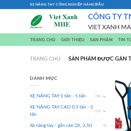
Skip
XE NÂNG TAY CÔNG NGHIỆP HÀNG ĐẦU
to
CÔNG TY T
content
VIET XANH M
TRANG CHỦ
GIỚI THIỆU
SẢN PHẨM
TIN T
SẢN PHẨM ĐƯỢC GẮN T
TRANG CHỦ
/
DANH MỤC
XE NÂNG TAY 1 tấn - 5 tấn
(36)
XE NÂNG TAY CAO 0.5 tấn - 2
(15)
tấn
Xe nâng tay - gắn cân (2t, 2.5t)
(2)