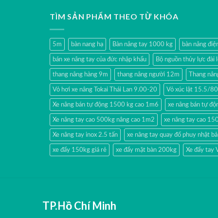
TÌM SẢN PHẨM THEO TỪ KHÓA
5m
bàn nang hạ
Bàn nâng tay 1000 kg
bàn nâng đi
bán xe nâng tay của đức nhập khẩu
Bộ nguồn thủy lực đài 
thang nâng hàng 9m
thang nâng người 12m
Thang nân
Vỏ hơi xe nâng Tokai Thái Lan 9.00-20
Vỏ xúc lật 15.5/
Xe nâng bán tự động 1500 kg cao 1m6
xe nâng bán tự độn
Xe nâng tay cao 500kg nâng cao 1m2
xe nâng tay cao 15
Xe nâng tay inox 2.5 tấn
xe nâng tay quay đổ phuy nhật b
xe đẩy 150kg giá rẻ
xe đẩy mặt bàn 200kg
Xe đẩy tay
TP.Hồ Chí Minh