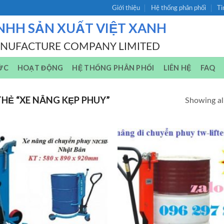
Giới thiệu
Hệ thống phân phối
Ti
NHH SẢN XUẤT VIỆT XANH
ANUFACTURE COMPANY LIMITED
ỨC
HOẠT ĐỘNG
HỆ THỐNG PHÂN PHỐI
LIÊN HỆ
FAQ
HẺ “XE NÂNG KẸP PHUY”
Showing all