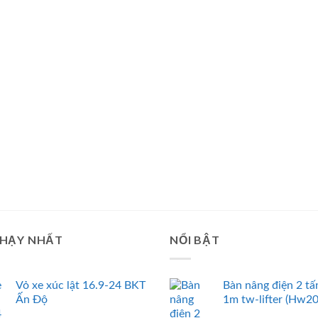
CHẠY NHẤT
NỔI BẬT
Vỏ xe xúc lật 16.9-24 BKT
Bàn nâng điện 2 tấ
Ấn Độ
1m tw-lifter (Hw2