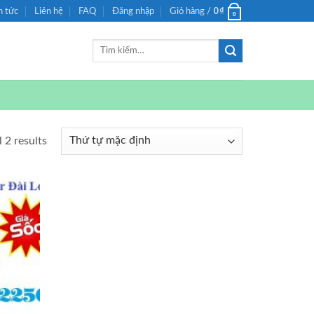
0
₫
n tức
Liên hệ
FAQ
Đăng nhập
Giỏ hàng /
0
Tìm
kiếm:
 2 results