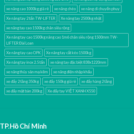
xe nâng cao 1000kg giá rẻ
xe nâng chéo
xe nâng di chuyển phuy
Xe nâng tay 2 tấn TW-LIFTER
Xe nâng tay 2500kg nhật
xe nâng tay cao 1500kg chân siêu rộng
Xe nâng tay cao 1500kg nâng cao 1m6 chân siêu rộng 1500mm TW-
LIFTER Đài Loan
Xe nâng tay cao OPK
Xe nâng tay cắt kéo 1500kg
Xe nâng tay inox 2.5 tấn
xe nâng tay đặc biệt 838x1220mm
xe nâng thủy sản mạ kẽm
xe nâng điện nhập khấu
xe đẩy 2 tầng 350kg
xe đẩy 150kg giá rẻ
xe đẩy hàng 2 tầng
xe đẩy mặt bàn 200kg
Xe đẩy tay VIỆT XANH X550
TP.Hồ Chí Minh