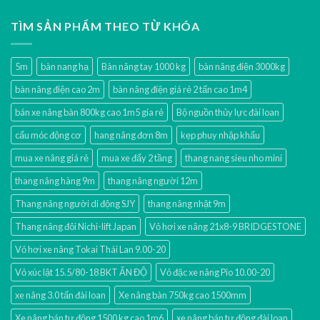
TÌM SẢN PHẨM THEO TỪ KHÓA
5m
bàn nang hạ
Bàn nâng tay 1000 kg
bàn nâng điện 3000kg
bàn nâng điện cao 2m
bàn nâng điện giá rẻ 2 tấn cao 1m4
bán xe nâng bàn 800kg cao 1m5 gía rẻ
Bộ nguồn thủy lực đài loan
cẩu móc động cơ
hang nâng đơn 8m
kẹp phuy nhập khẩu
mua xe nâng giá rẻ
mua xe đẩy 2 tầng
thang nang sieu nho mini
thang nâng hàng 9m
thang nâng người 12m
Thang nâng người di động SJY
thang nâng nhật 9m
Thang nâng đôi Nichi-lift Japan
Vỏ hơi xe nâng 21x8-9 BRIDGESTONE
Vỏ hơi xe nâng Tokai Thái Lan 9.00-20
Vỏ xúc lật 15.5/80-18 BKT ẤN ĐỘ
Vỏ đặc xe nâng Pio 10.00-20
xe nâng 3.0 tấn đài loan
Xe nâng bàn 750kg cao 1500mm
Xe nâng bán tự động 1500 kg cao 1m6
xe nâng bán tự động đài loan