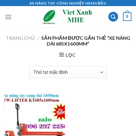
Skip
XE NÂNG TAY CÔNG NGHIỆP HÀNG ĐẦU
to
0
content
TRANG CHỦ
/
SẢN PHẨM ĐƯỢC GẮN THẺ “XE NÂNG
DÀI 685X1600MM”
LỌC