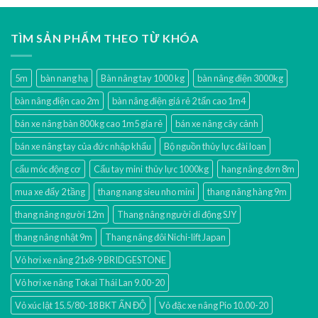
TÌM SẢN PHẨM THEO TỪ KHÓA
5m
bàn nang hạ
Bàn nâng tay 1000 kg
bàn nâng điện 3000kg
bàn nâng điện cao 2m
bàn nâng điện giá rẻ 2 tấn cao 1m4
bán xe nâng bàn 800kg cao 1m5 gía rẻ
bán xe nâng cây cảnh
bán xe nâng tay của đức nhập khẩu
Bộ nguồn thủy lực đài loan
cẩu móc động cơ
Cẩu tay mini thủy lực 1000kg
hang nâng đơn 8m
mua xe đẩy 2 tầng
thang nang sieu nho mini
thang nâng hàng 9m
thang nâng người 12m
Thang nâng người di động SJY
thang nâng nhật 9m
Thang nâng đôi Nichi-lift Japan
Vỏ hơi xe nâng 21x8-9 BRIDGESTONE
Vỏ hơi xe nâng Tokai Thái Lan 9.00-20
Vỏ xúc lật 15.5/80-18 BKT ẤN ĐỘ
Vỏ đặc xe nâng Pio 10.00-20