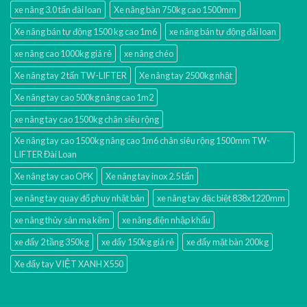
xe nâng 3.0 tấn đài loan
Xe nâng bàn 750kg cao 1500mm
Xe nâng bán tự động 1500 kg cao 1m6
xe nâng bán tự động đài loan
xe nâng cao 1000kg giá rẻ
xe nâng chéo
Xe nâng tay 2 tấn TW-LIFTER
Xe nâng tay 2500kg nhật
Xe nâng tay cao 500kg nâng cao 1m2
xe nâng tay cao 1500kg chân siêu rộng
Xe nâng tay cao 1500kg nâng cao 1m6 chân siêu rộng 1500mm TW-
LIFTER Đài Loan
Xe nâng tay cao OPK
Xe nâng tay inox 2.5 tấn
xe nâng tay quay đổ phuy nhật bản
xe nâng tay đặc biệt 838x1220mm
xe nâng thủy sản mạ kẽm
xe nâng điện nhập khấu
xe đẩy 2 tầng 350kg
xe đẩy 150kg giá rẻ
xe đẩy mặt bàn 200kg
Xe đẩy tay VIỆT XANH X550