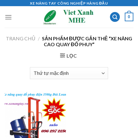
Skip
XE NÂNG TAY CÔNG NGHIỆP HÀNG ĐẦU
to
0
content
TRANG CHỦ
/
SẢN PHẨM ĐƯỢC GẮN THẺ “XE NÂNG
CAO QUAY ĐỔ PHUY”
LỌC