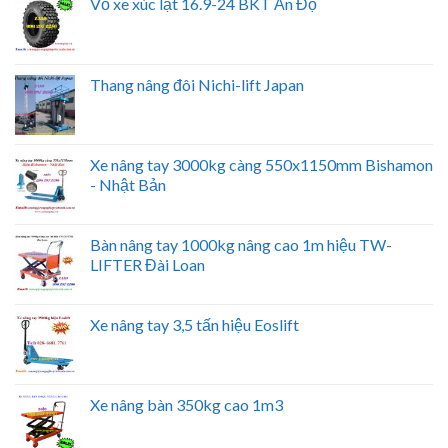
Vỏ xe xúc lật 16.9-24 BKT Ấn Độ
Thang nâng đôi Nichi-lift Japan
Xe nâng tay 3000kg càng 550x1150mm Bishamon
- Nhật Bản
Bàn nâng tay 1000kg nâng cao 1m hiệu TW-
LIFTER Đài Loan
Xe nâng tay 3,5 tấn hiệu Eoslift
Xe nâng bàn 350kg cao 1m3