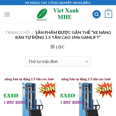
Skip
XE NÂNG TAY CÔNG NGHIỆP HÀNG ĐẦU
to
0
content
TRANG CHỦ
/
SẢN PHẨM ĐƯỢC GẮN THẺ “XE NÂNG
BÁN TỰ ĐỘNG 1.5 TẤN CAO 1M6 GAMLIFT”
LỌC