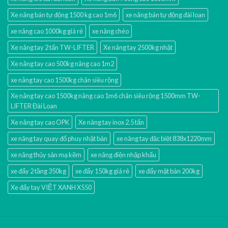
Xe nâng bán tự động 1500 kg cao 1m6
xe nâng bán tự động đài loan
xe nâng cao 1000kg giá rẻ
xe nâng chéo
Xe nâng tay 2 tấn TW-LIFTER
Xe nâng tay 2500kg nhật
Xe nâng tay cao 500kg nâng cao 1m2
xe nâng tay cao 1500kg chân siêu rộng
Xe nâng tay cao 1500kg nâng cao 1m6 chân siêu rộng 1500mm TW-
LIFTER Đài Loan
Xe nâng tay cao OPK
Xe nâng tay inox 2.5 tấn
xe nâng tay quay đổ phuy nhật bản
xe nâng tay đặc biệt 838x1220mm
xe nâng thủy sản mạ kẽm
xe nâng điện nhập khấu
xe đẩy 2 tầng 350kg
xe đẩy 150kg giá rẻ
xe đẩy mặt bàn 200kg
Xe đẩy tay VIỆT XANH X550