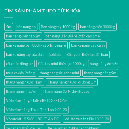
TÌM SẢN PHẨM THEO TỪ KHÓA
5m
bàn nang hạ
Bàn nâng tay 1000 kg
bàn nâng điện 3000kg
bàn nâng điện cao 2m
bàn nâng điện giá rẻ 2 tấn cao 1m4
bán xe nâng bàn 800kg cao 1m5 gía rẻ
bán xe nâng cây cảnh
bán xe nâng tay của đức nhập khẩu
Bộ nguồn thủy lực đài loan
cẩu móc động cơ
Cẩu tay mini thủy lực 1000kg
hang nâng đơn 8m
mua xe đẩy 2 tầng
thang nang sieu nho mini
thang nâng hàng 9m
thang nâng người 12m
Thang nâng người di động SJY
thang nâng nhật 9m
Thang nâng đôi Nichi-lift Japan
Vỏ hơi xe nâng 21x8-9 BRIDGESTONE
Vỏ hơi xe nâng Tokai Thái Lan 9.00-20
Vỏ xúc lật 15.5/80-18 BKT ẤN ĐỘ
Vỏ đặc xe nâng Pio 10.00-20
xe nâng 3.0 tấn đài loan
Xe nâng bàn 750kg cao 1500mm