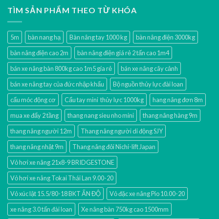
TÌM SẢN PHẨM THEO TỪ KHÓA
5m
bàn nang hạ
Bàn nâng tay 1000 kg
bàn nâng điện 3000kg
bàn nâng điện cao 2m
bàn nâng điện giá rẻ 2 tấn cao 1m4
bán xe nâng bàn 800kg cao 1m5 gía rẻ
bán xe nâng cây cảnh
bán xe nâng tay của đức nhập khẩu
Bộ nguồn thủy lực đài loan
cẩu móc động cơ
Cẩu tay mini thủy lực 1000kg
hang nâng đơn 8m
mua xe đẩy 2 tầng
thang nang sieu nho mini
thang nâng hàng 9m
thang nâng người 12m
Thang nâng người di động SJY
thang nâng nhật 9m
Thang nâng đôi Nichi-lift Japan
Vỏ hơi xe nâng 21x8-9 BRIDGESTONE
Vỏ hơi xe nâng Tokai Thái Lan 9.00-20
Vỏ xúc lật 15.5/80-18 BKT ẤN ĐỘ
Vỏ đặc xe nâng Pio 10.00-20
xe nâng 3.0 tấn đài loan
Xe nâng bàn 750kg cao 1500mm