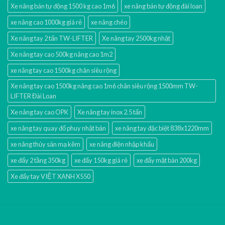
Xe nâng bán tự động 1500 kg cao 1m6
xe nâng bán tự động đài loan
xe nâng cao 1000kg giá rẻ
xe nâng chéo
Xe nâng tay 2 tấn TW-LIFTER
Xe nâng tay 2500kg nhật
Xe nâng tay cao 500kg nâng cao 1m2
xe nâng tay cao 1500kg chân siêu rộng
Xe nâng tay cao 1500kg nâng cao 1m6 chân siêu rộng 1500mm TW-
LIFTER Đài Loan
Xe nâng tay cao OPK
Xe nâng tay inox 2.5 tấn
xe nâng tay quay đổ phuy nhật bản
xe nâng tay đặc biệt 838x1220mm
xe nâng thủy sản mạ kẽm
xe nâng điện nhập khấu
xe đẩy 2 tầng 350kg
xe đẩy 150kg giá rẻ
xe đẩy mặt bàn 200kg
Xe đẩy tay VIỆT XANH X550