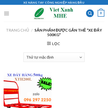
Skip
XE NÂNG TAY CÔNG NGHIỆP HÀNG ĐẦU
to
0
content
TRANG CHỦ
/
SẢN PHẨM ĐƯỢC GẮN THẺ “XE ĐẨY
500KG”
LỌC