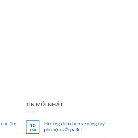
TIN MỚI NHẤT
n cao 1m
Hướng dẫn chọn xe nâng tay
10
phù hợp với pallet
Th8