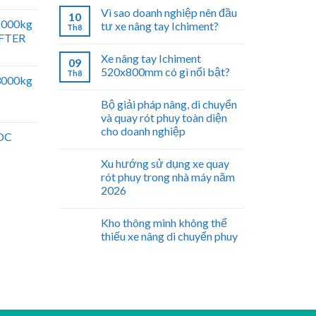
Vì sao doanh nghiệp nên đầu
10
 1000kg
tư xe nâng tay Ichiment?
Th8
IFTER
Xe nâng tay Ichiment
09
520x800mm có gì nổi bật?
Th8
 3000kg
Bộ giải pháp nâng, di chuyển
và quay rót phuy toàn diện
cho doanh nghiệp
 DC
Xu hướng sử dụng xe quay
rót phuy trong nhà máy năm
2026
Kho thông minh không thể
thiếu xe nâng di chuyển phuy