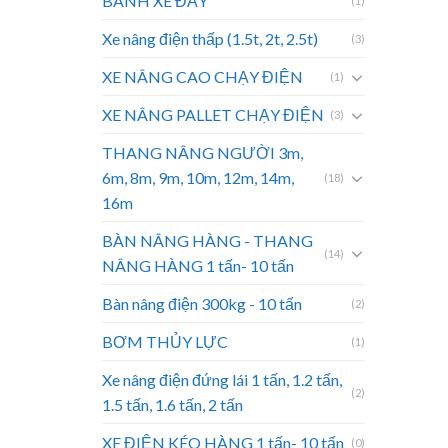
BÁNH XE ĐẨY
(1)
Xe nâng điện thấp (1.5t, 2t, 2.5t)
(3)
XE NÂNG CAO CHẠY ĐIỆN
(1)
XE NÂNG PALLET CHẠY ĐIỆN
(3)
THANG NÂNG NGƯỜI 3m,
6m, 8m, 9m, 10m, 12m, 14m,
(18)
16m
BÀN NÂNG HÀNG - THANG
(14)
NÂNG HÀNG 1 tấn- 10 tấn
Bàn nâng điện 300kg - 10 tấn
(2)
BƠM THỦY LỰC
(1)
Xe nâng điện đứng lái 1 tấn, 1.2 tấn,
(2)
1.5 tấn, 1.6 tấn, 2 tấn
XE ĐIỆN KÉO HÀNG 1 tấn- 10 tấn
(0)