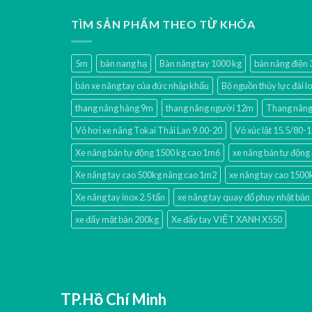
TÌM SẢN PHẨM THEO TỪ KHÓA
5m
bàn nang hạ
Bàn nâng tay 1000 kg
bàn nâng điện
bán xe nâng tay của đức nhập khẩu
Bộ nguồn thủy lực đài l
thang nâng hàng 9m
thang nâng người 12m
Thang nâng 
Vỏ hơi xe nâng Tokai Thái Lan 9.00-20
Vỏ xúc lật 15.5/80
Xe nâng bán tự động 1500 kg cao 1m6
xe nâng bán tự động 
Xe nâng tay cao 500kg nâng cao 1m2
xe nâng tay cao 1500
Xe nâng tay inox 2.5 tấn
xe nâng tay quay đổ phuy nhật bản
xe đẩy mặt bàn 200kg
Xe đẩy tay VIỆT XANH X550
TP.Hồ Chí Minh