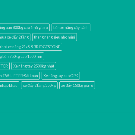
âng bàn 800kg cao 1m5 gía rẻ
bán xe nâng cây cảnh
mua xe đẩy 2 tầng
thang nang sieu nho mini
 hơi xe nâng 21x8-9 BRIDGESTONE
g bàn 750kg cao 1500mm
IFTER
Xe nâng tay 2500kg nhật
mm TW-LIFTER Đài Loan
Xe nâng tay cao OPK
 nhập khấu
xe đẩy 2 tầng 350kg
xe đẩy 150kg giá rẻ