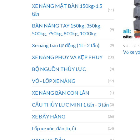
XE NÂNG MẶT BÀN 150kg-1.5
(11)
tấn
BÀN NÂNG TAY 150kg, 350kg,
(9)
500kg, 750kg, 800kg, 1000kg
Xe nâng bán tự động (1t - 2 tấn)
(9)
VỎ - LỐP
Vỏ xe y
XE NÂNG PHUY VÀ KẸP PHUY
(10)
BỘ NGUỒN THỦY LỰC
(3)
VỎ - LỐP XE NÂNG
(27)
XE NÂNG BÀN CON LĂN
(1)
CẨU THỦY LỰC MINI 1 tấn - 3 tấn
(3)
XE ĐẨY HÀNG
(26)
Lốp xe xúc, đào, lu, ủi
(14)