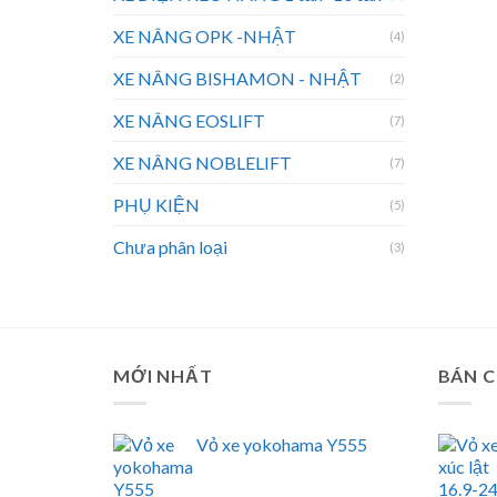
XE NÂNG OPK -NHẬT
(4)
XE NÂNG BISHAMON - NHẬT
(2)
XE NÂNG EOSLIFT
(7)
XE NÂNG NOBLELIFT
(7)
PHỤ KIỆN
(5)
Chưa phân loại
(3)
MỚI NHẤT
BÁN 
Vỏ xe yokohama Y555