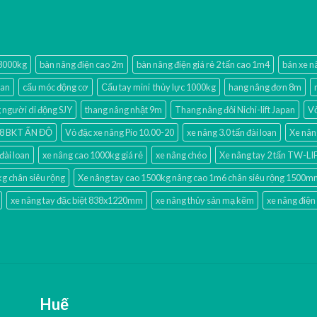
 3000kg
bàn nâng điện cao 2m
bàn nâng điện giá rẻ 2 tấn cao 1m4
bán xe n
oan
cẩu móc động cơ
Cẩu tay mini thủy lực 1000kg
hang nâng đơn 8m
người di động SJY
thang nâng nhật 9m
Thang nâng đôi Nichi-lift Japan
Vỏ
-18 BKT ẤN ĐỘ
Vỏ đặc xe nâng Pio 10.00-20
xe nâng 3.0 tấn đài loan
Xe nân
đài loan
xe nâng cao 1000kg giá rẻ
xe nâng chéo
Xe nâng tay 2 tấn TW-L
kg chân siêu rộng
Xe nâng tay cao 1500kg nâng cao 1m6 chân siêu rộng 1500
xe nâng tay đặc biệt 838x1220mm
xe nâng thủy sản mạ kẽm
xe nâng điện
Huế