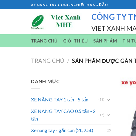
Skip
XE NÂNG TAY CÔNG NGHIỆP HÀNG ĐẦU
to
CÔNG TY T
content
VIET XANH M
TRANG CHỦ
GIỚI THIỆU
SẢN PHẨM
TIN T
TRANG CHỦ
/
SẢN PHẨM ĐƯỢC GẮN T
DANH MỤC
XE NÂNG TAY 1 tấn - 5 tấn
(36)
XE NÂNG TAY CAO 0.5 tấn - 2
(15)
tấn
Xe nâng tay - gắn cân (2t, 2.5t)
(2)