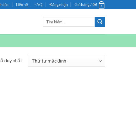
in tức
Liên hệ
FAQ
Đăng nhập
Giỏ hàng /
0
₫
0
Tìm
kiếm:
uả duy nhất