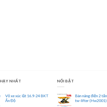
CHẠY NHẤT
NỔI BẬT
Vỏ xe xúc lật 16.9-24 BKT
Bàn nâng điện 2 tấ
Ấn Độ
tw-lifter (Hw2001)