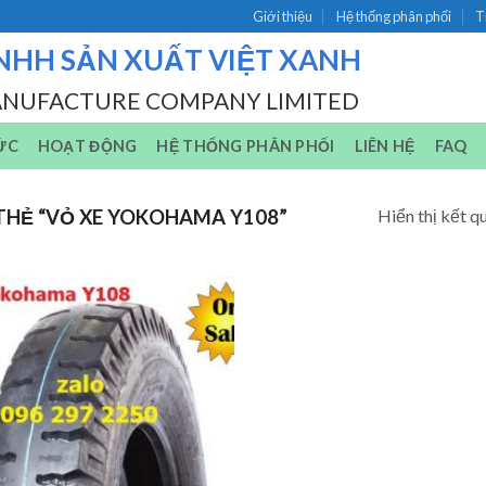
Giới thiệu
Hệ thống phân phối
T
NHH SẢN XUẤT VIỆT XANH
ANUFACTURE COMPANY LIMITED
ỨC
HOẠT ĐỘNG
HỆ THỐNG PHÂN PHỐI
LIÊN HỆ
FAQ
Hiển thị kết q
HẺ “VỎ XE YOKOHAMA Y108”