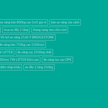
 xe nâng bàn 800kg cao 1m5 gía rẻ
bán xe nâng cây cảnh
mua xe đẩy 2 tầng
thang nang sieu nho mini
Vỏ hơi xe nâng 21x8-9 BRIDGESTONE
Xe nâng bàn 750kg cao 1500mm
TW-LIFTER
Xe nâng tay 2500kg nhật
 1500mm TW-LIFTER Đài Loan
Xe nâng tay cao OPK
 điện nhập khấu
xe đẩy 2 tầng 350kg