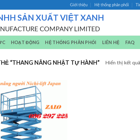
Giới thiệu
Hệ thống phân phối
Ti
NHH SẢN XUẤT VIỆT XANH
ANUFACTURE COMPANY LIMITED
ỨC
HOẠT ĐỘNG
HỆ THỐNG PHÂN PHỐI
LIÊN HỆ
FAQ
HẺ “THANG NÂNG NHẬT TỰ HÀNH”
Hiển thị kết qu