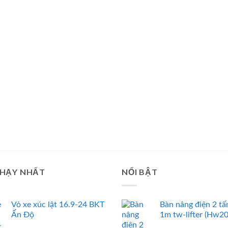
CHẠY NHẤT
NỔI BẬT
Vỏ xe xúc lật 16.9-24 BKT
Bàn nâng điện 2 tấ
Ấn Độ
1m tw-lifter (Hw2