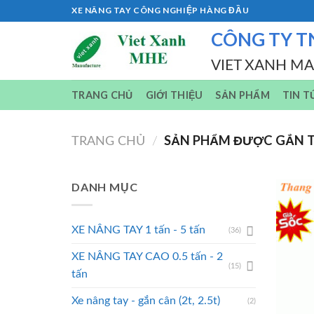
Skip
XE NÂNG TAY CÔNG NGHIỆP HÀNG ĐẦU
to
CÔNG TY T
content
VIET XANH M
TRANG CHỦ
GIỚI THIỆU
SẢN PHẨM
TIN T
SẢN PHẨM ĐƯỢC GẮN T
TRANG CHỦ
/
DANH MỤC
XE NÂNG TAY 1 tấn - 5 tấn
(36)
XE NÂNG TAY CAO 0.5 tấn - 2
(15)
tấn
Xe nâng tay - gắn cân (2t, 2.5t)
(2)