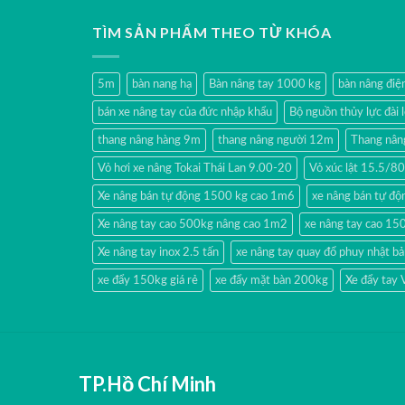
TÌM SẢN PHẨM THEO TỪ KHÓA
5m
bàn nang hạ
Bàn nâng tay 1000 kg
bàn nâng đi
bán xe nâng tay của đức nhập khẩu
Bộ nguồn thủy lực đài 
thang nâng hàng 9m
thang nâng người 12m
Thang nân
Vỏ hơi xe nâng Tokai Thái Lan 9.00-20
Vỏ xúc lật 15.5/
Xe nâng bán tự động 1500 kg cao 1m6
xe nâng bán tự độn
Xe nâng tay cao 500kg nâng cao 1m2
xe nâng tay cao 15
Xe nâng tay inox 2.5 tấn
xe nâng tay quay đổ phuy nhật b
xe đẩy 150kg giá rẻ
xe đẩy mặt bàn 200kg
Xe đẩy tay
TP.Hồ Chí Minh