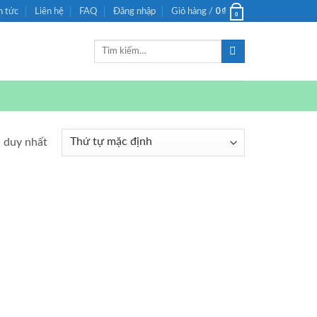
0
₫
n tức
Liên hệ
FAQ
Đăng nhập
Giỏ hàng /
0
Tìm
kiếm:
ả duy nhất