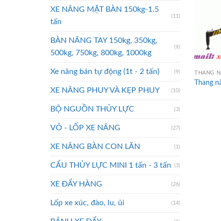
XE NÂNG MẶT BÀN 150kg-1.5
(11)
tấn
BÀN NÂNG TAY 150kg, 350kg,
(9)
500kg, 750kg, 800kg, 1000kg
Xe nâng bán tự động (1t - 2 tấn)
(9)
THANG N
Thang nâ
XE NÂNG PHUY VÀ KẸP PHUY
(10)
BỘ NGUỒN THỦY LỰC
(3)
VỎ - LỐP XE NÂNG
(27)
XE NÂNG BÀN CON LĂN
(1)
CẨU THỦY LỰC MINI 1 tấn - 3 tấn
(3)
XE ĐẨY HÀNG
(26)
Lốp xe xúc, đào, lu, ủi
(14)