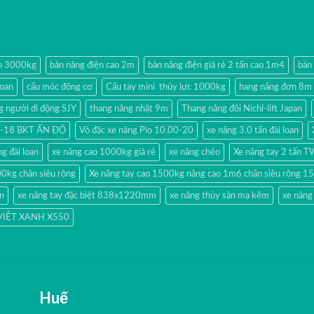
ện 3000kg
bàn nâng điện cao 2m
bàn nâng điện giá rẻ 2 tấn cao 1m4
bán
loan
cẩu móc động cơ
Cẩu tay mini thủy lực 1000kg
hang nâng đơn 8m
g người di động SJY
thang nâng nhật 9m
Thang nâng đôi Nichi-lift Japan
80-18 BKT ẤN ĐỘ
Vỏ đặc xe nâng Pio 10.00-20
xe nâng 3.0 tấn đài loan
g đài loan
xe nâng cao 1000kg giá rẻ
xe nâng chéo
Xe nâng tay 2 tấn 
00kg chân siêu rộng
Xe nâng tay cao 1500kg nâng cao 1m6 chân siêu rộng
ản
xe nâng tay đặc biệt 838x1220mm
xe nâng thủy sản mạ kẽm
xe nâng
 VIỆT XANH X550
Huế