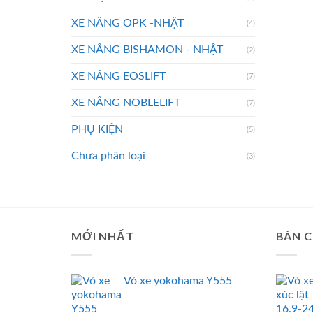
XE NÂNG OPK -NHẬT
(4)
XE NÂNG BISHAMON - NHẬT
(2)
XE NÂNG EOSLIFT
(7)
XE NÂNG NOBLELIFT
(7)
PHỤ KIỆN
(5)
Chưa phân loại
(3)
MỚI NHẤT
BÁN 
Vỏ xe yokohama Y555