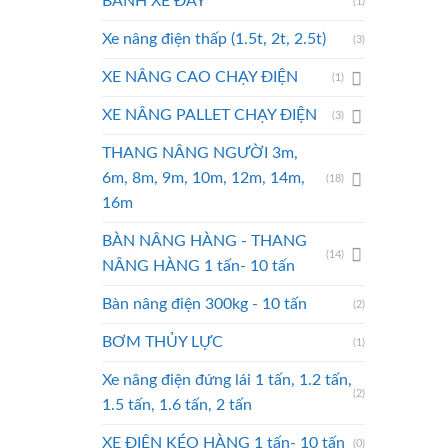
BÁNH XE ĐẨY
(1)
Xe nâng điện thấp (1.5t, 2t, 2.5t)
(3)
XE NÂNG CAO CHẠY ĐIỆN
(1)
XE NÂNG PALLET CHẠY ĐIỆN
(3)
THANG NÂNG NGƯỜI 3m,
6m, 8m, 9m, 10m, 12m, 14m,
(18)
16m
BÀN NÂNG HÀNG - THANG
(14)
NÂNG HÀNG 1 tấn- 10 tấn
Bàn nâng điện 300kg - 10 tấn
(2)
BƠM THỦY LỰC
(1)
Xe nâng điện đứng lái 1 tấn, 1.2 tấn,
(2)
1.5 tấn, 1.6 tấn, 2 tấn
XE ĐIỆN KÉO HÀNG 1 tấn- 10 tấn
(0)