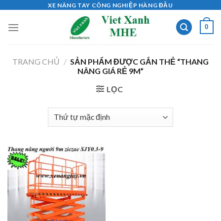
Skip
XE NÂNG TAY CÔNG NGHIỆP HÀNG ĐẦU
to
0
content
TRANG CHỦ
/
SẢN PHẨM ĐƯỢC GẮN THẺ “THANG
NÂNG GIÁ RẺ 9M”
LỌC