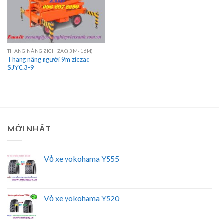
THANG NÂNG ZICH ZAC(3M-16M)
Thang nâng người 9m ziczac
SJY0.3-9
MỚI NHẤT
Vỏ xe yokohama Y555
Vỏ xe yokohama Y520