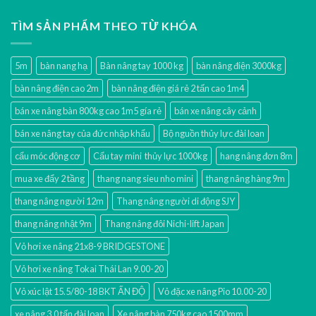
TÌM SẢN PHẨM THEO TỪ KHÓA
5m
bàn nang hạ
Bàn nâng tay 1000 kg
bàn nâng điện 3000kg
bàn nâng điện cao 2m
bàn nâng điện giá rẻ 2 tấn cao 1m4
bán xe nâng bàn 800kg cao 1m5 gía rẻ
bán xe nâng cây cảnh
bán xe nâng tay của đức nhập khẩu
Bộ nguồn thủy lực đài loan
cẩu móc động cơ
Cẩu tay mini thủy lực 1000kg
hang nâng đơn 8m
mua xe đẩy 2 tầng
thang nang sieu nho mini
thang nâng hàng 9m
thang nâng người 12m
Thang nâng người di động SJY
thang nâng nhật 9m
Thang nâng đôi Nichi-lift Japan
Vỏ hơi xe nâng 21x8-9 BRIDGESTONE
Vỏ hơi xe nâng Tokai Thái Lan 9.00-20
Vỏ xúc lật 15.5/80-18 BKT ẤN ĐỘ
Vỏ đặc xe nâng Pio 10.00-20
xe nâng 3.0 tấn đài loan
Xe nâng bàn 750kg cao 1500mm