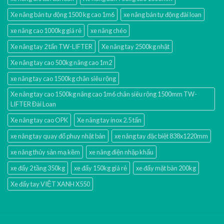
Xe nâng bán tự động 1500 kg cao 1m6
xe nâng bán tự động đài loan
xe nâng cao 1000kg giá rẻ
xe nâng chéo
Xe nâng tay 2 tấn TW-LIFTER
Xe nâng tay 2500kg nhật
Xe nâng tay cao 500kg nâng cao 1m2
xe nâng tay cao 1500kg chân siêu rộng
Xe nâng tay cao 1500kg nâng cao 1m6 chân siêu rộng 1500mm TW-
LIFTER Đài Loan
Xe nâng tay cao OPK
Xe nâng tay inox 2.5 tấn
xe nâng tay quay đổ phuy nhật bản
xe nâng tay đặc biệt 838x1220mm
xe nâng thủy sản mạ kẽm
xe nâng điện nhập khấu
xe đẩy 2 tầng 350kg
xe đẩy 150kg giá rẻ
xe đẩy mặt bàn 200kg
Xe đẩy tay VIỆT XANH X550