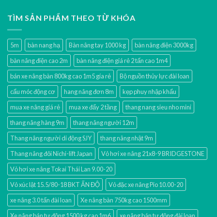
TÌM SẢN PHẨM THEO TỪ KHÓA
5m
bàn nang hạ
Bàn nâng tay 1000 kg
bàn nâng điện 3000kg
bàn nâng điện cao 2m
bàn nâng điện giá rẻ 2 tấn cao 1m4
bán xe nâng bàn 800kg cao 1m5 gía rẻ
Bộ nguồn thủy lực đài loan
cẩu móc động cơ
hang nâng đơn 8m
kẹp phuy nhập khẩu
mua xe nâng giá rẻ
mua xe đẩy 2 tầng
thang nang sieu nho mini
thang nâng hàng 9m
thang nâng người 12m
Thang nâng người di động SJY
thang nâng nhật 9m
Thang nâng đôi Nichi-lift Japan
Vỏ hơi xe nâng 21x8-9 BRIDGESTONE
Vỏ hơi xe nâng Tokai Thái Lan 9.00-20
Vỏ xúc lật 15.5/80-18 BKT ẤN ĐỘ
Vỏ đặc xe nâng Pio 10.00-20
xe nâng 3.0 tấn đài loan
Xe nâng bàn 750kg cao 1500mm
Xe nâng bán tự động 1500 kg cao 1m6
xe nâng bán tự động đài loan