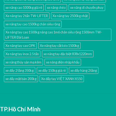
xe nâng cao 1000kg giá rẻ
xe nâng chéo
xe nâng di chuyển phuy
Xe nâng tay 2 tấn TW-LIFTER
Xe nâng tay 2500kg nhật
xe nâng tay cao 1500kg chân siêu rộng
Xe nâng tay cao 1500kg nâng cao 1m6 chân siêu rộng 1500mm TW-
LIFTER Đài Loan
Xe nâng tay cao OPK
Xe nâng tay cắt kéo 1500kg
Xe nâng tay inox 2.5 tấn
xe nâng tay đặc biệt 838x1220mm
xe nâng thủy sản mạ kẽm
xe nâng điện nhập khấu
xe đẩy 2 tầng 350kg
xe đẩy 150kg giá rẻ
xe đẩy hàng 2 tầng
xe đẩy mặt bàn 200kg
Xe đẩy tay VIỆT XANH X550
TP.Hồ Chí Minh