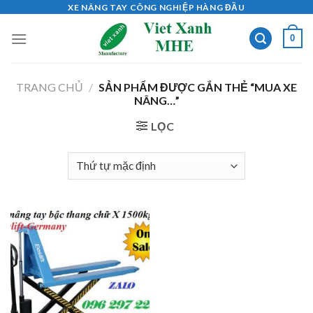
Skip
XE NÂNG TAY CÔNG NGHIỆP HÀNG ĐẦU
to
0
content
TRANG CHỦ
/
SẢN PHẨM ĐƯỢC GẮN THẺ “MUA XE
NÂNG…”
LỌC