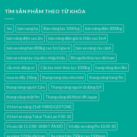
TÌM SẢN PHẨM THEO TỪ KHÓA
5m
bàn nang hạ
Bàn nâng tay 1000 kg
bàn nâng điện 3000kg
bàn nâng điện cao 2m
bàn nâng điện giá rẻ 2 tấn cao 1m4
bán xe nâng bàn 800kg cao 1m5 gía rẻ
bán xe nâng cây cảnh
bán xe nâng tay của đức nhập khẩu
Bộ nguồn thủy lực đài loan
cẩu móc động cơ
Cẩu tay mini thủy lực 1000kg
hang nâng đơn 8m
mua xe đẩy 2 tầng
thang nang sieu nho mini
thang nâng hàng 9m
thang nâng người 12m
Thang nâng người di động SJY
thang nâng nhật 9m
Thang nâng đôi Nichi-lift Japan
Vỏ hơi xe nâng 21x8-9 BRIDGESTONE
Vỏ hơi xe nâng Tokai Thái Lan 9.00-20
Vỏ xúc lật 15.5/80-18 BKT ẤN ĐỘ
Vỏ đặc xe nâng Pio 10.00-20
xe nâng 3.0 tấn đài loan
Xe nâng bàn 750kg cao 1500mm