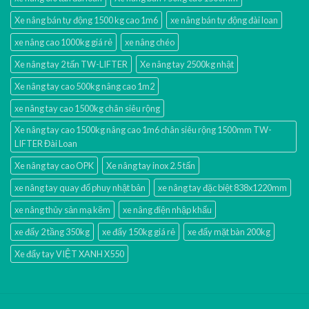
Xe nâng bán tự động 1500 kg cao 1m6
xe nâng bán tự động đài loan
xe nâng cao 1000kg giá rẻ
xe nâng chéo
Xe nâng tay 2 tấn TW-LIFTER
Xe nâng tay 2500kg nhật
Xe nâng tay cao 500kg nâng cao 1m2
xe nâng tay cao 1500kg chân siêu rộng
Xe nâng tay cao 1500kg nâng cao 1m6 chân siêu rộng 1500mm TW-
LIFTER Đài Loan
Xe nâng tay cao OPK
Xe nâng tay inox 2.5 tấn
xe nâng tay quay đổ phuy nhật bản
xe nâng tay đặc biệt 838x1220mm
xe nâng thủy sản mạ kẽm
xe nâng điện nhập khấu
xe đẩy 2 tầng 350kg
xe đẩy 150kg giá rẻ
xe đẩy mặt bàn 200kg
Xe đẩy tay VIỆT XANH X550