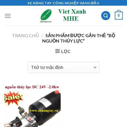
Skip
XE NÂNG TAY CÔNG NGHIỆP HÀNG ĐẦU
to
0
content
TRANG CHỦ
/
SẢN PHẨM ĐƯỢC GẮN THẺ “BỘ
NGUỒN THỦY LỰC”
LỌC