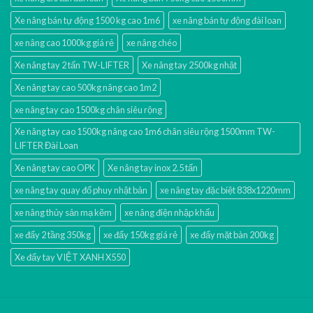
Xe nâng bán tự động 1500 kg cao 1m6
xe nâng bán tự động đài loan
xe nâng cao 1000kg giá rẻ
xe nâng chéo
Xe nâng tay 2 tấn TW-LIFTER
Xe nâng tay 2500kg nhật
Xe nâng tay cao 500kg nâng cao 1m2
xe nâng tay cao 1500kg chân siêu rộng
Xe nâng tay cao 1500kg nâng cao 1m6 chân siêu rộng 1500mm TW-
LIFTER Đài Loan
Xe nâng tay cao OPK
Xe nâng tay inox 2.5 tấn
xe nâng tay quay đổ phuy nhật bản
xe nâng tay đặc biệt 838x1220mm
xe nâng thủy sản mạ kẽm
xe nâng điện nhập khấu
xe đẩy 2 tầng 350kg
xe đẩy 150kg giá rẻ
xe đẩy mặt bàn 200kg
Xe đẩy tay VIỆT XANH X550