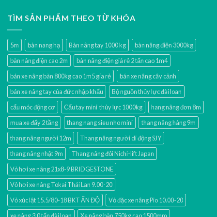
TÌM SẢN PHẨM THEO TỪ KHÓA
5m
bàn nang hạ
Bàn nâng tay 1000 kg
bàn nâng điện 3000kg
bàn nâng điện cao 2m
bàn nâng điện giá rẻ 2 tấn cao 1m4
bán xe nâng bàn 800kg cao 1m5 gía rẻ
bán xe nâng cây cảnh
bán xe nâng tay của đức nhập khẩu
Bộ nguồn thủy lực đài loan
cẩu móc động cơ
Cẩu tay mini thủy lực 1000kg
hang nâng đơn 8m
mua xe đẩy 2 tầng
thang nang sieu nho mini
thang nâng hàng 9m
thang nâng người 12m
Thang nâng người di động SJY
thang nâng nhật 9m
Thang nâng đôi Nichi-lift Japan
Vỏ hơi xe nâng 21x8-9 BRIDGESTONE
Vỏ hơi xe nâng Tokai Thái Lan 9.00-20
Vỏ xúc lật 15.5/80-18 BKT ẤN ĐỘ
Vỏ đặc xe nâng Pio 10.00-20
xe nâng 3.0 tấn đài loan
Xe nâng bàn 750kg cao 1500mm