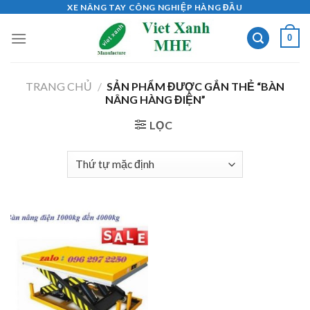
Skip
XE NÂNG TAY CÔNG NGHIỆP HÀNG ĐẦU
to
0
content
TRANG CHỦ
/
SẢN PHẨM ĐƯỢC GẮN THẺ “BÀN
NÂNG HÀNG ĐIỆN”
LỌC