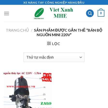
Skip
XE NÂNG TAY CÔNG NGHIỆP HÀNG ĐẦU
to
0
content
TRANG CHỦ
/
SẢN PHẨM ĐƯỢC GẮN THẺ “BÁN BỘ
NGUỒN MINI 220V”
LỌC