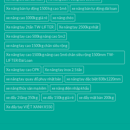
Xe nâng bán tự động 1500 kg cao 1m6
xe nâng bán tự động đài loan
xe nâng cao 1000kg giá rẻ
xe nâng chéo
Xe nâng tay 2 tấn TW-LIFTER
Xe nâng tay 2500kg nhật
Xe nâng tay cao 500kg nâng cao 1m2
xe nâng tay cao 1500kg chân siêu rộng
Xe nâng tay cao 1500kg nâng cao 1m6 chân siêu rộng 1500mm TW-
LIFTER Đài Loan
Xe nâng tay cao OPK
Xe nâng tay inox 2.5 tấn
xe nâng tay quay đổ phuy nhật bản
xe nâng tay đặc biệt 838x1220mm
xe nâng thủy sản mạ kẽm
xe nâng điện nhập khấu
xe đẩy 2 tầng 350kg
xe đẩy 150kg giá rẻ
xe đẩy mặt bàn 200kg
Xe đẩy tay VIỆT XANH X550