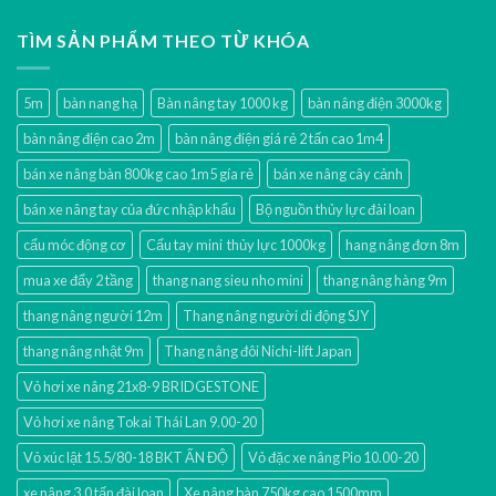
TÌM SẢN PHẨM THEO TỪ KHÓA
5m
bàn nang hạ
Bàn nâng tay 1000 kg
bàn nâng điện 3000kg
bàn nâng điện cao 2m
bàn nâng điện giá rẻ 2 tấn cao 1m4
bán xe nâng bàn 800kg cao 1m5 gía rẻ
bán xe nâng cây cảnh
bán xe nâng tay của đức nhập khẩu
Bộ nguồn thủy lực đài loan
cẩu móc động cơ
Cẩu tay mini thủy lực 1000kg
hang nâng đơn 8m
mua xe đẩy 2 tầng
thang nang sieu nho mini
thang nâng hàng 9m
thang nâng người 12m
Thang nâng người di động SJY
thang nâng nhật 9m
Thang nâng đôi Nichi-lift Japan
Vỏ hơi xe nâng 21x8-9 BRIDGESTONE
Vỏ hơi xe nâng Tokai Thái Lan 9.00-20
Vỏ xúc lật 15.5/80-18 BKT ẤN ĐỘ
Vỏ đặc xe nâng Pio 10.00-20
xe nâng 3.0 tấn đài loan
Xe nâng bàn 750kg cao 1500mm