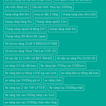
cẩu móc động cơ
Cẩu tay mini thủy lực 1000kg
hang nâng đơn 8m
mua xe đẩy 2 tầng
thang nang sieu nho mini
thang nâng hàng 9m
thang nâng người 12m
Thang nâng người di động SJY
thang nâng nhật 9m
Thang nâng đôi Nichi-lift Japan
Vỏ hơi xe nâng 21x8-9 BRIDGESTONE
Vỏ hơi xe nâng Tokai Thái Lan 9.00-20
Vỏ xúc lật 15.5/80-18 BKT ẤN ĐỘ
Vỏ đặc xe nâng Pio 10.00-20
xe nâng 3.0 tấn đài loan
Xe nâng bàn 750kg cao 1500mm
Xe nâng bán tự động 1500 kg cao 1m6
xe nâng bán tự động đài loan
xe nâng cao 1000kg giá rẻ
xe nâng chéo
Xe nâng tay 2 tấn TW-LIFTER
Xe nâng tay 2500kg nhật
Xe nâng tay cao 500kg nâng cao 1m2
xe nâng tay cao 1500kg chân siêu rộng