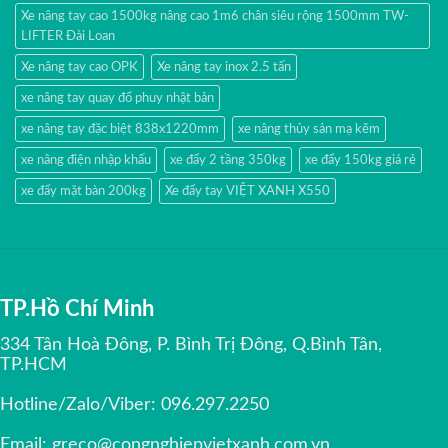
Xe nâng tay cao 1500kg nâng cao 1m6 chân siêu rộng 1500mm TW-
LIFTER Đài Loan
Xe nâng tay cao OPK
Xe nâng tay inox 2.5 tấn
xe nâng tay quay đổ phuy nhật bản
xe nâng tay đặc biệt 838x1220mm
xe nâng thủy sản mạ kẽm
xe nâng điện nhập khấu
xe đẩy 2 tầng 350kg
xe đẩy 150kg giá rẻ
xe đẩy mặt bàn 200kg
Xe đẩy tay VIỆT XANH X550
TP.Hồ Chí Minh
334 Tân Hoà Đông, P. Bình Trị Đông, Q.Bình Tân,
TP.HCM
Hotline/Zalo/Viber:
096.297.2250
Email:
greco@congnghiepvietxanh.com.vn