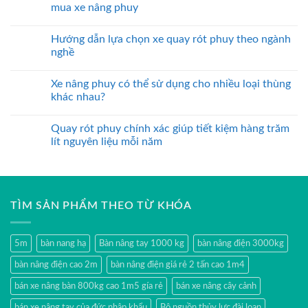
mua xe nâng phuy
Hướng dẫn lựa chọn xe quay rót phuy theo ngành
nghề
Xe nâng phuy có thể sử dụng cho nhiều loại thùng
khác nhau?
Quay rót phuy chính xác giúp tiết kiệm hàng trăm
lít nguyên liệu mỗi năm
TÌM SẢN PHẨM THEO TỪ KHÓA
5m
bàn nang hạ
Bàn nâng tay 1000 kg
bàn nâng điện 3000kg
bàn nâng điện cao 2m
bàn nâng điện giá rẻ 2 tấn cao 1m4
bán xe nâng bàn 800kg cao 1m5 gía rẻ
bán xe nâng cây cảnh
bán xe nâng tay của đức nhập khẩu
Bộ nguồn thủy lực đài loan