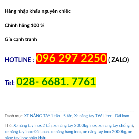
Hàng nhập khẩu nguyên chiếc
Chính hãng 100 %
Gía cạnh tranh
096 297 2250
HOTLINE :
( ZALO)
028- 6681. 7761
Tel:
Danh mục:
XE NÂNG TAY 1 tấn - 5 tấn
,
Xe nâng tay TW-Liter - Đài loan
Thẻ:
Xe nâng tay inox 2 tấn
,
xe nâng tay 2000kg inox
,
xe nang tay chống rỉ
,
xe nâng tay inox Đài Loan
,
xe nâng hàng inox
,
xe nâng tay inox 2000kg
,
xe
nâng tay inox nhập khẩu