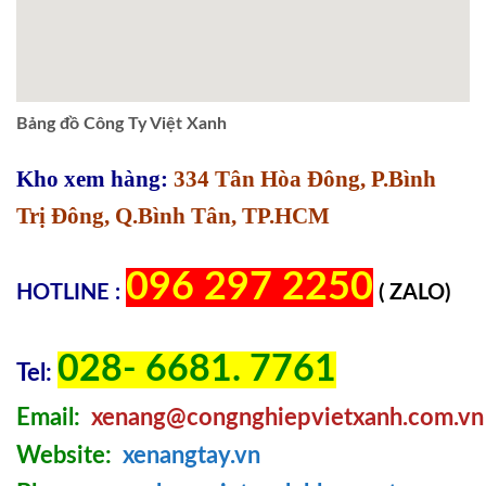
Bảng đồ Công Ty Việt Xanh
Kho xem hàng:
334 Tân Hòa Đông, P.Bình
Trị Đông, Q.Bình Tân, TP.HCM
096 297 2250
HOTLINE :
( ZALO)
028- 6681. 7761
Tel:
Email:
xenang@congnghiepvietxanh.com.vn
Website:
xenangtay.vn