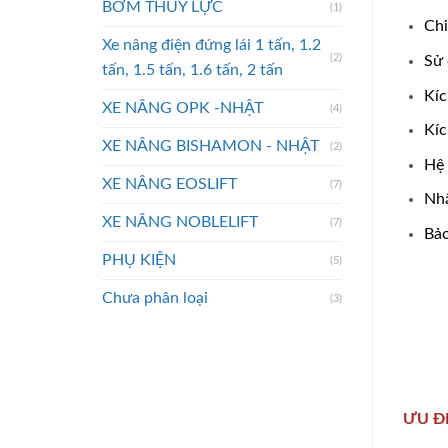
BƠM THỦY LỰC
(1)
Chi
Xe nâng điện đứng lái 1 tấn, 1.2
(2)
Sử 
tấn, 1.5 tấn, 1.6 tấn, 2 tấn
Kíc
XE NÂNG OPK -NHẬT
(4)
Kíc
XE NÂNG BISHAMON - NHẬT
(2)
Hệ 
XE NÂNG EOSLIFT
(7)
Nhậ
XE NÂNG NOBLELIFT
(7)
Bảo
PHỤ KIỆN
(5)
Chưa phân loại
(3)
ƯU Đ