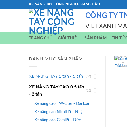
Skip
XE NÂNG TAY CÔNG NGHIỆP HÀNG ĐẦU
to
CÔNG TY T
content
VIET XANH M
TRANG CHỦ
GIỚI THIỆU
SẢN PHẨM
TIN TỨ
DANH MỤC SẢN PHẨM
XE NÂNG TAY 1 tấn - 5 tấn
(36)
XE NÂNG TAY CAO 0.5 tấn
(15)
- 2 tấn
Xe nâng cao TW-Liter - Đài loan
Xe nâng cao NichiLift - Nhật
Xe nâng cao Gamlift - Đức