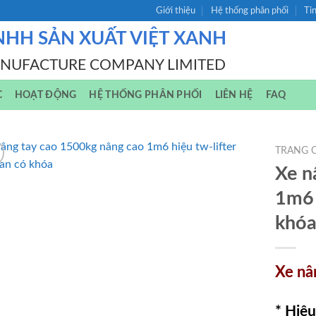
Giới thiệu
Hệ thống phân phối
Ti
NHH SẢN XUẤT VIỆT XANH
ANUFACTURE COMPANY LIMITED
C
HOẠT ĐỘNG
HỆ THỐNG PHÂN PHỐI
LIÊN HỆ
FAQ
TRANG 
Xe n
1m6 
khó
Xe nâ
* Hiệu