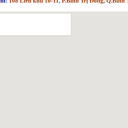
hỉ:
108 Liên khu 10-11, P.Bình Trị Đông, Q.Bìn