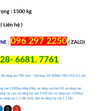
trọng : 1500 kg
 ( Liên hệ )
096 297 2250
NE :
( ZALO)
28- 6681. 7761
:
Xe nâng cao TW-Liter - Đài loan
,
XE NÂNG TAY CAO 0.5 tấn
âng cao 1500kg nhập khẩu
,
xe nâng cao loại tốt
,
xe nâng cao
nâng tay cao
,
xe nâng tay cao 1500 tấn
,
xe nâng cao 1500kg
xe nâng cao 1.5 tấn 1m6
,
bán xe nâng tay cao 1.5 tấn