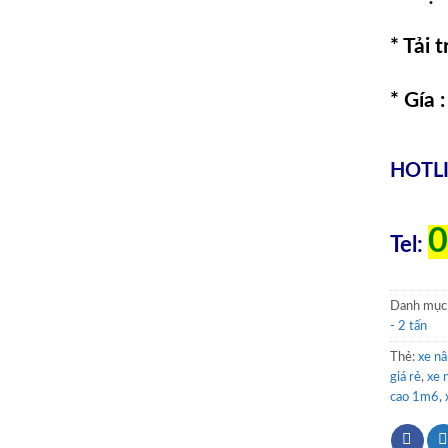
* Tải 
* Gía :
HOTLI
0
Tel:
Danh mục
- 2 tấn
Thẻ:
xe n
giá rẻ
,
xe 
cao 1m6
,