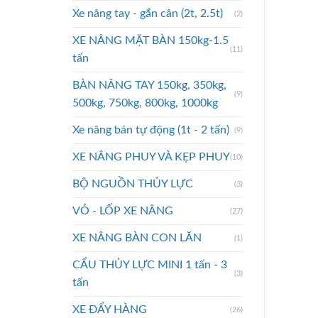
Xe nâng tay - gắn cân (2t, 2.5t)
(2)
XE NÂNG MẶT BÀN 150kg-1.5
(11)
tấn
BÀN NÂNG TAY 150kg, 350kg,
(9)
500kg, 750kg, 800kg, 1000kg
Xe nâng bán tự động (1t - 2 tấn)
(9)
XE NÂNG PHUY VÀ KẸP PHUY
(10)
BỘ NGUỒN THỦY LỰC
(3)
VỎ - LỐP XE NÂNG
(27)
XE NÂNG BÀN CON LĂN
(1)
CẨU THỦY LỰC MINI 1 tấn - 3
(3)
tấn
XE ĐẨY HÀNG
(26)