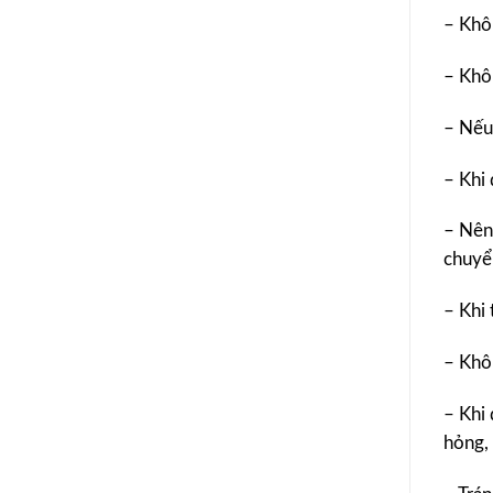
– Khô
– Khô
– Nếu 
– Khi 
– Nên 
chuyể
– Khi
– Khô
– Khi
hỏng,