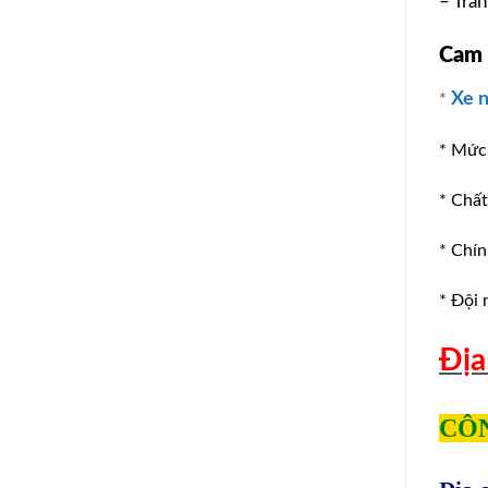
– Trá
Cam k
Xe 
*
* Mức 
* Chấ
* Chín
* Đội 
Địa
CÔN