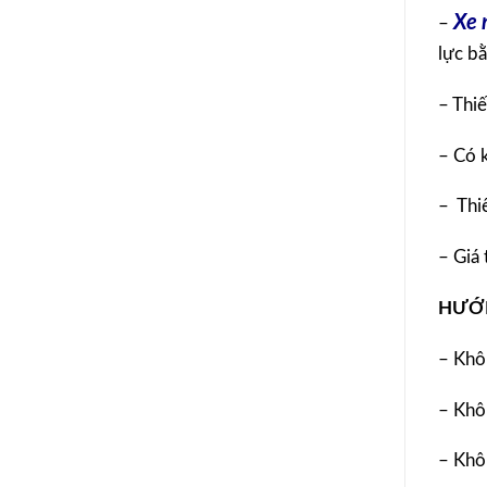
Xe 
–
lực bằ
– Thiế
– Có k
– Thi
– Giá 
HƯỚN
– Khôn
– Khô
– Khô