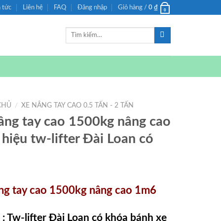
n tức
Liên hệ
FAQ
Đăng nhập
Giỏ hàng /
0
₫
0
Tìm
kiếm:
CHỦ
/
XE NÂNG TAY CAO 0.5 TẤN - 2 TẤN
âng tay cao 1500kg nâng cao
hiệu tw-lifter Đài Loan có
a
ng tay cao 1500kg nâng cao 1m6
 : Tw-lifter Đài Loan có khóa bánh xe