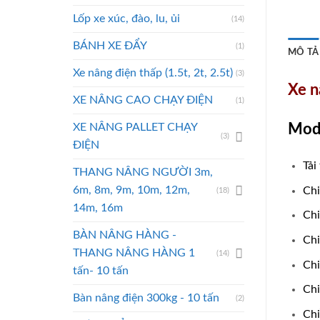
Lốp xe xúc, đào, lu, ủi
(14)
BÁNH XE ĐẨY
(1)
MÔ TẢ
Xe nâng điện thấp (1.5t, 2t, 2.5t)
(3)
Xe n
XE NÂNG CAO CHẠY ĐIỆN
(1)
XE NÂNG PALLET CHẠY
Mod
(3)
ĐIỆN
Tải
THANG NÂNG NGƯỜI 3m,
6m, 8m, 9m, 10m, 12m,
Chi
(18)
14m, 16m
Chi
BÀN NÂNG HÀNG -
Chi
THANG NÂNG HÀNG 1
(14)
Chi
tấn- 10 tấn
Chi
Bàn nâng điện 300kg - 10 tấn
(2)
Chi