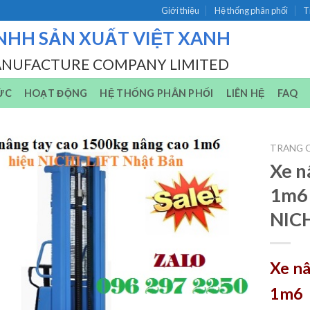
Giới thiệu
Hệ thống phân phối
T
NHH SẢN XUẤT VIỆT XANH
ANUFACTURE COMPANY LIMITED
ỨC
HOẠT ĐỘNG
HỆ THỐNG PHÂN PHỐI
LIÊN HỆ
FAQ
TRANG 
Xe n
1m6 
NICH
Xe nâ
1m6