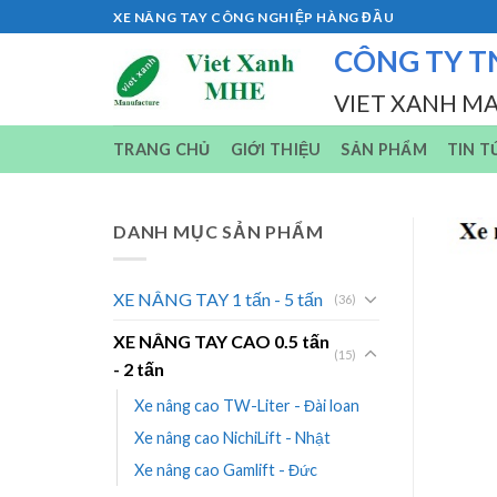
Skip
XE NÂNG TAY CÔNG NGHIỆP HÀNG ĐẦU
to
CÔNG TY T
content
VIET XANH M
TRANG CHỦ
GIỚI THIỆU
SẢN PHẨM
TIN T
DANH MỤC SẢN PHẨM
XE NÂNG TAY 1 tấn - 5 tấn
(36)
XE NÂNG TAY CAO 0.5 tấn
(15)
- 2 tấn
Xe nâng cao TW-Liter - Đài loan
Xe nâng cao NichiLift - Nhật
Xe nâng cao Gamlift - Đức