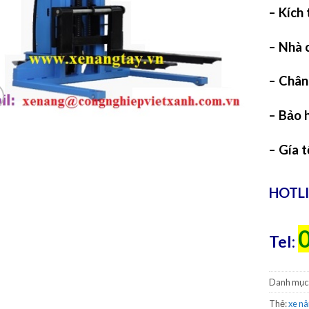
– Kích
– Nhà 
– Châ
– Bảo 
– Gía 
HOTLI
0
Tel:
Danh mục
Thẻ:
xe nâ