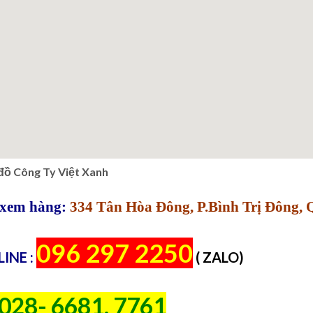
đồ Công Ty Việt Xanh
xem hàng:
334 Tân Hòa Đông, P.Bình Trị Đông,
096 297 2250
INE :
( ZALO)
028- 6681. 7761