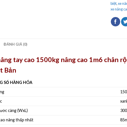
biệt
,
xe nâ
xe nâng ca
ĐÁNH GIÁ (0)
nâng tay cao 1500kg nâng cao 1m6 chân 
t Bản
G SỐ HÀNG HÓA
ọng
150
c
xan
hước càng (WxL)
300
cao nâng thấp nhất
85