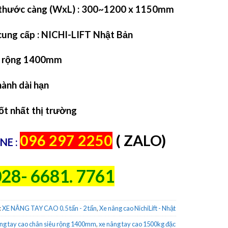
 thước càng (WxL) : 300~1200 x 1150mm
cung cấp : NICHI-LIFT Nhật Bản
n rộng 1400mm
hành dài hạn
tốt nhất thị trường
096 297 2250
( ZALO)
NE :
28- 6681. 7761
:
XE NÂNG TAY CAO 0.5 tấn - 2 tấn
,
Xe nâng cao NichiLift - Nhật
ng tay cao chân siêu rộng 1400mm
,
xe nâng tay cao 1500kg đặc