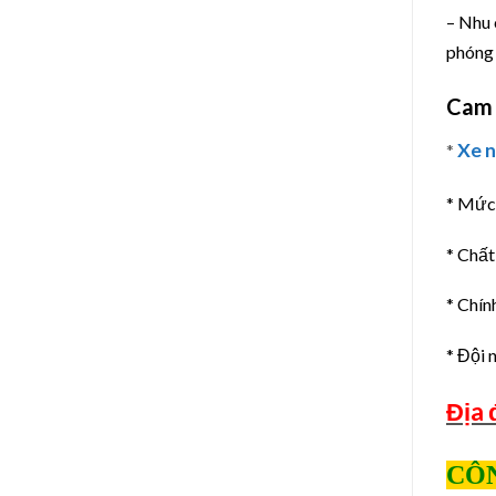
– Nhu
phóng 
Cam k
Xe 
*
* Mức 
* Chất
* Chín
* Đội 
Địa 
CÔN