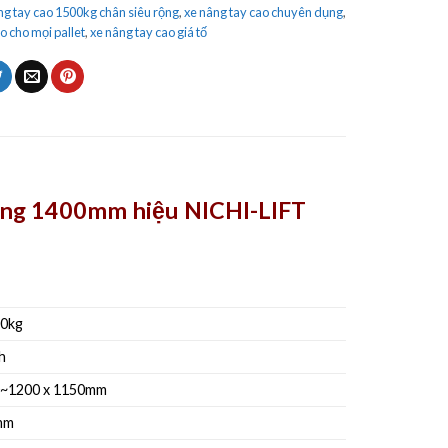
ng tay cao 1500kg chân siêu rộng
,
xe nâng tay cao chuyên dụng
,
o cho mọi pallet
,
xe nâng tay cao giá tố
rộng 1400mm hiệu NICHI-LIFT
0kg
h
~1200 x 1150mm
mm