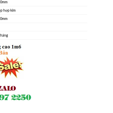
00mm
p hợp kim
00mm
tháng