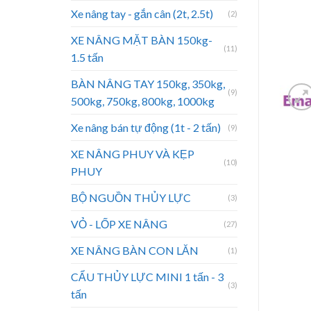
Xe nâng tay - gắn cân (2t, 2.5t)
(2)
XE NÂNG MẶT BÀN 150kg-
(11)
1.5 tấn
BÀN NÂNG TAY 150kg, 350kg,
(9)
500kg, 750kg, 800kg, 1000kg
Xe nâng bán tự động (1t - 2 tấn)
(9)
XE NÂNG PHUY VÀ KẸP
(10)
PHUY
BỘ NGUỒN THỦY LỰC
(3)
VỎ - LỐP XE NÂNG
(27)
XE NÂNG BÀN CON LĂN
(1)
CẨU THỦY LỰC MINI 1 tấn - 3
(3)
tấn