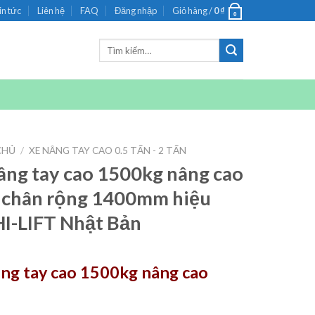
in tức
Liên hệ
FAQ
Đăng nhập
Giỏ hàng /
0
₫
0
Tìm
kiếm:
CHỦ
/
XE NÂNG TAY CAO 0.5 TẤN - 2 TẤN
âng tay cao 1500kg nâng cao
chân rộng 1400mm hiệu
I-LIFT Nhật Bản
ng tay cao 1500kg nâng cao