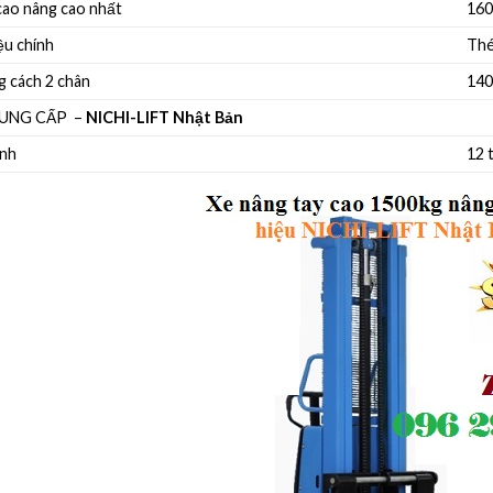
cao nâng cao nhất
16
ệu chính
Thé
 cách 2 chân
14
UNG CẤP –
NICHI-LIFT Nhật Bản
nh
12 