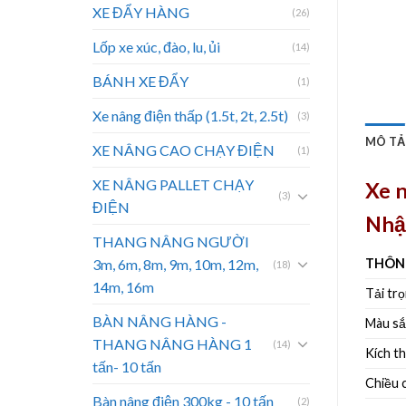
XE ĐẨY HÀNG
(26)
Lốp xe xúc, đào, lu, ủi
(14)
BÁNH XE ĐẨY
(1)
Xe nâng điện thấp (1.5t, 2t, 2.5t)
(3)
MÔ TẢ
XE NÂNG CAO CHẠY ĐIỆN
(1)
XE NÂNG PALLET CHẠY
Xe 
(3)
ĐIỆN
Nhậ
THANG NÂNG NGƯỜI
3m, 6m, 8m, 9m, 10m, 12m,
THÔN
(18)
14m, 16m
Tải tr
BÀN NÂNG HÀNG -
Màu sắ
THANG NÂNG HÀNG 1
(14)
Kích t
tấn- 10 tấn
Chiều 
Bàn nâng điện 300kg - 10 tấn
(2)