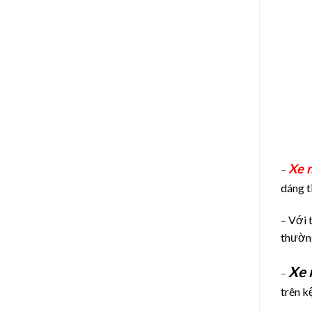
Xe 
–
dáng t
– Với 
thườn
Xe 
–
trên k