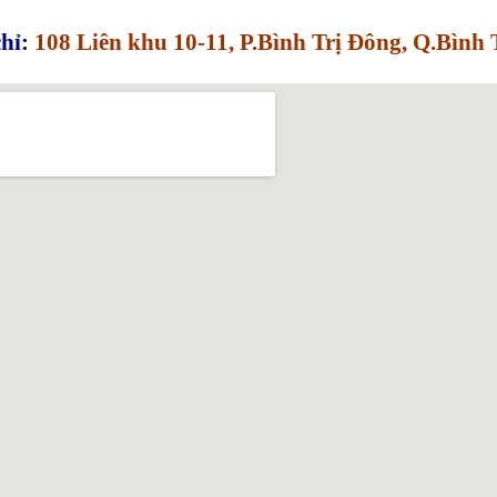
hỉ:
108 Liên khu 10-11, P.Bình Trị Đông, Q.Bìn