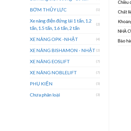
Chiều 
BƠM THỦY LỰC
(1)
Chất li
Xe nâng điện đứng lái 1 tấn, 1.2
Khoảng
(2)
tấn, 1.5 tấn, 1.6 tấn, 2 tấn
NHÀ C
XE NÂNG OPK -NHẬT
(4)
Bảo hà
XE NÂNG BISHAMON - NHẬT
(2)
XE NÂNG EOSLIFT
(7)
XE NÂNG NOBLELIFT
(7)
PHỤ KIỆN
(5)
Chưa phân loại
(3)