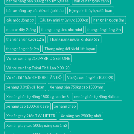
bán xe nâng bàn 800kg cao 1m5 gía rẻ
bán xe nâng cây cảnh
bán xe nâng tay của đức nhập khẩu
Bộ nguồn thủy lực đài loan
cẩu móc động cơ
Cẩu tay mini thủy lực 1000kg
hang nâng đơn 8m
mua xe đẩy 2 tầng
thang nang sieu nho mini
thang nâng hàng 9m
thang nâng người 12m
Thang nâng người di động SJY
thang nâng nhật 9m
Thang nâng đôi Nichi-lift Japan
Vỏ hơi xe nâng 21x8-9 BRIDGESTONE
Vỏ hơi xe nâng Tokai Thái Lan 9.00-20
Vỏ xúc lật 15.5/80-18 BKT ẤN ĐỘ
Vỏ đặc xe nâng Pio 10.00-20
xe nâng 3.0 tấn đài loan
Xe nâng bàn 750kg cao 1500mm
Xe nâng bán tự động 1500 kg cao 1m6
xe nâng bán tự động đài loan
xe nâng cao 1000kg giá rẻ
xe nâng chéo
Xe nâng tay 2 tấn TW-LIFTER
Xe nâng tay 2500kg nhật
Xe nâng tay cao 500kg nâng cao 1m2