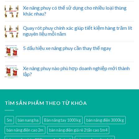
Xe nâng phuy có thể sử dụng cho nhiều loại thùng
khác nhau?
Quay rót phuy chính xác giúp tiết kiệm hàng trăm lít
nguyên liệu mỗi năm
5 dấu hiệu xe nâng phuy cần thay thế ngay
Xe nâng phuy nào phù hợp doanh nghiệp mới thành
lập?
TÌM SẢN PHẨM THEO TỪ KHÓA
5m
bàn nang hạ
Bàn nâng tay 1000 kg
bàn nâng điện 3000kg
bàn nâng điện cao 2m
bàn nâng điện giá rẻ 2 tấn cao 1m4