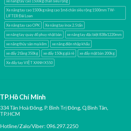
xe nâng tay cao 1500kg chân siêu rộng
Xe nâng tay cao 1500kg nâng cao 1m6 chân siêu rộng 1500mm TW-
LIFTER Đài Loan
Xe nâng tay cao OPK
Xe nâng tay inox 2.5 tấn
xe nâng tay quay đổ phuy nhật bản
xe nâng tay đặc biệt 838x1220mm
xe nâng thủy sản mạ kẽm
xe nâng điện nhập khấu
xe đẩy 2 tầng 350kg
xe đẩy 150kg giá rẻ
xe đẩy mặt bàn 200kg
Xe đẩy tay VIỆT XANH X550
TP.Hồ Chí Minh
334 Tân Hoà Đông, P. Bình Trị Đông, Q.Bình Tân,
TP.HCM
Hotline/Zalo/Viber:
096.297.2250