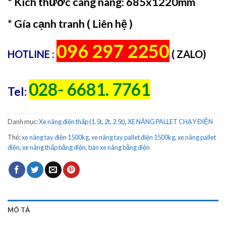
* Kích thước càng nâng: 685x1220mm
* Gía cạnh tranh ( Liên hệ )
096 297 2250
HOTLINE :
( ZALO)
028- 6681. 7761
Tel:
Danh mục:
Xe nâng điện thấp (1.5t, 2t, 2.5t)
,
XE NÂNG PALLET CHẠY ĐIỆN
Thẻ:
xe nâng tay điện 1500kg
,
xe nâng tay pallet điện 1500kg
,
xe nâng pallet
điện
,
xe nâng thấp bằng điện
,
bán xe nâng bằng điện
MÔ TẢ