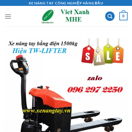
Skip
XE NÂNG TAY CÔNG NGHIỆP HÀNG ĐẦU
to
0
content