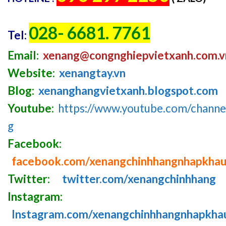
028- 6681. 7761
Tel:
Email:
xenang@congnghiepvietxanh.com.v
Website:
xenangtay.vn
Blog:
xenanghangvietxanh.blogspot.com
Youtube:
https://www.youtube.com/chan
g
Facebook:
facebook.com/xenangchinhhangnhapkha
Twitter:
twitter.com/xenangchinhhang
Instagram:
Instagram.com/xenangchinhhangnhapkha