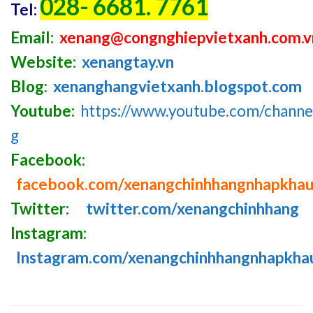
028- 6681. 7761
Tel:
Email:
xenang@congnghiepvietxanh.com.v
Website:
xenangtay.vn
Blog:
xenanghangvietxanh.blogspot.com
Youtube:
https://www.youtube.com/chan
g
Facebook:
facebook.com/xenangchinhhangnhapkha
Twitter:
twitter.com/xenangchinhhang
Instagram:
Instagram.com/xenangchinhhangnhapkha