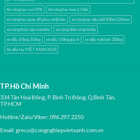
Xe nâng tay cao OPK
Xe nâng tay inox 2.5 tấn
xe nâng tay quay đổ phuy nhật bản
xe nâng tay đặc biệt 838x1220mm
xe nâng thủy sản mạ kẽm
xe nâng điện nhập khấu
xe đẩy 2 tầng 350kg
xe đẩy 150kg giá rẻ
xe đẩy mặt bàn 200kg
Xe đẩy tay VIỆT XANH X550
TP.Hồ Chí Minh
334 Tân Hoà Đông, P. Bình Trị Đông, Q.Bình Tân,
TP.HCM
Hotline/Zalo/Viber:
096.297.2250
Email:
greco@congnghiepvietxanh.com.vn