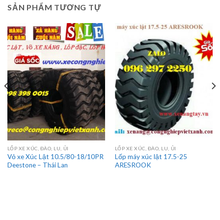
SẢN PHẨM TƯƠNG TỰ
LỐP XE XÚC, ĐÀO, LU, ỦI
LỐP XE XÚC, ĐÀO, LU, ỦI
Vỏ xe Xúc Lật 10.5/80-18/10PR
Lốp máy xúc lật 17.5-25
Deestone – Thái Lan
ARESROOK