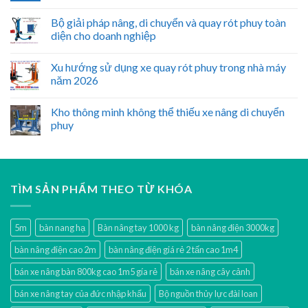
Bộ giải pháp nâng, di chuyển và quay rót phuy toàn
diện cho doanh nghiệp
Xu hướng sử dụng xe quay rót phuy trong nhà máy
năm 2026
Kho thông minh không thể thiếu xe nâng di chuyển
phuy
TÌM SẢN PHẨM THEO TỪ KHÓA
5m
bàn nang hạ
Bàn nâng tay 1000 kg
bàn nâng điện 3000kg
bàn nâng điện cao 2m
bàn nâng điện giá rẻ 2 tấn cao 1m4
bán xe nâng bàn 800kg cao 1m5 gía rẻ
bán xe nâng cây cảnh
bán xe nâng tay của đức nhập khẩu
Bộ nguồn thủy lực đài loan