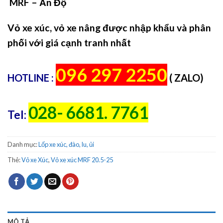
MRF – Ấn Độ
Vỏ xe xúc, vỏ xe nâng được nhập khẩu và phân
phối với giá cạnh tranh nhất
096 297 2250
HOTLINE :
( ZALO)
028- 6681. 7761
Tel:
Danh mục:
Lốp xe xúc, đào, lu, ủi
Thẻ:
Vỏ xe Xúc
,
Vỏ xe xúc MRF 20.5-25
MÔ TẢ