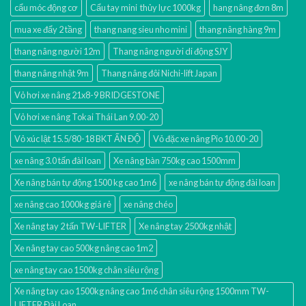
cẩu móc động cơ
Cẩu tay mini thủy lực 1000kg
hang nâng đơn 8m
mua xe đẩy 2 tầng
thang nang sieu nho mini
thang nâng hàng 9m
thang nâng người 12m
Thang nâng người di động SJY
thang nâng nhật 9m
Thang nâng đôi Nichi-lift Japan
Vỏ hơi xe nâng 21x8-9 BRIDGESTONE
Vỏ hơi xe nâng Tokai Thái Lan 9.00-20
Vỏ xúc lật 15.5/80-18 BKT ẤN ĐỘ
Vỏ đặc xe nâng Pio 10.00-20
xe nâng 3.0 tấn đài loan
Xe nâng bàn 750kg cao 1500mm
Xe nâng bán tự động 1500 kg cao 1m6
xe nâng bán tự động đài loan
xe nâng cao 1000kg giá rẻ
xe nâng chéo
Xe nâng tay 2 tấn TW-LIFTER
Xe nâng tay 2500kg nhật
Xe nâng tay cao 500kg nâng cao 1m2
xe nâng tay cao 1500kg chân siêu rộng
Xe nâng tay cao 1500kg nâng cao 1m6 chân siêu rộng 1500mm TW-
LIFTER Đài Loan