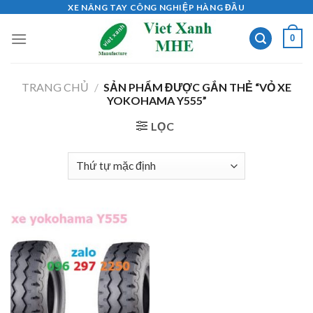
Skip
XE NÂNG TAY CÔNG NGHIỆP HÀNG ĐẦU
to
0
content
TRANG CHỦ
/
SẢN PHẨM ĐƯỢC GẮN THẺ “VỎ XE
YOKOHAMA Y555”
LỌC