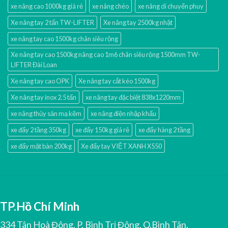
xe nâng cao 1000kg giá rẻ
xe nâng chéo
xe nâng di chuyển phuy
Xe nâng tay 2 tấn TW-LIFTER
Xe nâng tay 2500kg nhật
xe nâng tay cao 1500kg chân siêu rộng
Xe nâng tay cao 1500kg nâng cao 1m6 chân siêu rộng 1500mm TW-
LIFTER Đài Loan
Xe nâng tay cao OPK
Xe nâng tay cắt kéo 1500kg
Xe nâng tay inox 2.5 tấn
xe nâng tay đặc biệt 838x1220mm
xe nâng thủy sản mạ kẽm
xe nâng điện nhập khấu
xe đẩy 2 tầng 350kg
xe đẩy 150kg giá rẻ
xe đẩy hàng 2 tầng
xe đẩy mặt bàn 200kg
Xe đẩy tay VIỆT XANH X550
TP.Hồ Chí Minh
334 Tân Hoà Đông, P. Bình Trị Đông, Q.Bình Tân,