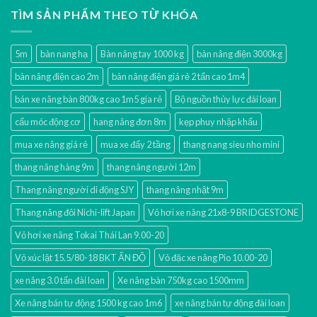
TÌM SẢN PHẨM THEO TỪ KHÓA
5m
bàn nang hạ
Bàn nâng tay 1000 kg
bàn nâng điện 3000kg
bàn nâng điện cao 2m
bàn nâng điện giá rẻ 2 tấn cao 1m4
bán xe nâng bàn 800kg cao 1m5 gía rẻ
Bộ nguồn thủy lực đài loan
cẩu móc động cơ
hang nâng đơn 8m
kẹp phuy nhập khẩu
mua xe nâng giá rẻ
mua xe đẩy 2 tầng
thang nang sieu nho mini
thang nâng hàng 9m
thang nâng người 12m
Thang nâng người di động SJY
thang nâng nhật 9m
Thang nâng đôi Nichi-lift Japan
Vỏ hơi xe nâng 21x8-9 BRIDGESTONE
Vỏ hơi xe nâng Tokai Thái Lan 9.00-20
Vỏ xúc lật 15.5/80-18 BKT ẤN ĐỘ
Vỏ đặc xe nâng Pio 10.00-20
xe nâng 3.0 tấn đài loan
Xe nâng bàn 750kg cao 1500mm
Xe nâng bán tự động 1500 kg cao 1m6
xe nâng bán tự động đài loan