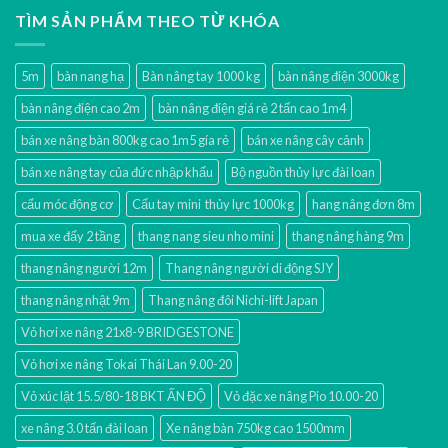
TÌM SẢN PHẨM THEO TỪ KHÓA
5m
bàn nang hạ
Bàn nâng tay 1000 kg
bàn nâng điện 3000kg
bàn nâng điện cao 2m
bàn nâng điện giá rẻ 2 tấn cao 1m4
bán xe nâng bàn 800kg cao 1m5 gía rẻ
bán xe nâng cây cảnh
bán xe nâng tay của đức nhập khẩu
Bộ nguồn thủy lực đài loan
cẩu móc động cơ
Cẩu tay mini thủy lực 1000kg
hang nâng đơn 8m
mua xe đẩy 2 tầng
thang nang sieu nho mini
thang nâng hàng 9m
thang nâng người 12m
Thang nâng người di động SJY
thang nâng nhật 9m
Thang nâng đôi Nichi-lift Japan
Vỏ hơi xe nâng 21x8-9 BRIDGESTONE
Vỏ hơi xe nâng Tokai Thái Lan 9.00-20
Vỏ xúc lật 15.5/80-18 BKT ẤN ĐỘ
Vỏ đặc xe nâng Pio 10.00-20
xe nâng 3.0 tấn đài loan
Xe nâng bàn 750kg cao 1500mm