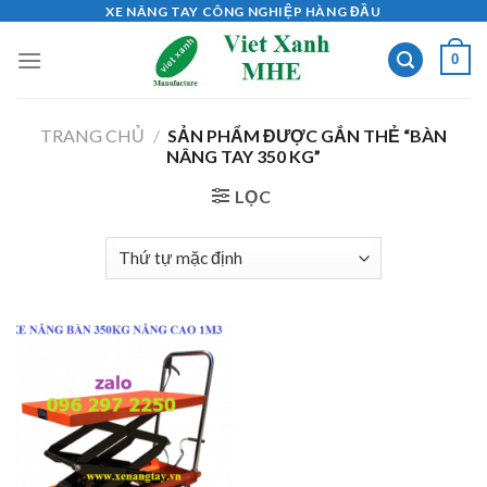
Skip
XE NÂNG TAY CÔNG NGHIỆP HÀNG ĐẦU
to
0
content
TRANG CHỦ
/
SẢN PHẨM ĐƯỢC GẮN THẺ “BÀN
NÂNG TAY 350 KG”
LỌC