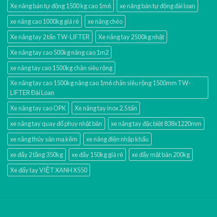
Xe nâng bán tự động 1500 kg cao 1m6
xe nâng bán tự động đài loan
xe nâng cao 1000kg giá rẻ
xe nâng chéo
Xe nâng tay 2 tấn TW-LIFTER
Xe nâng tay 2500kg nhật
Xe nâng tay cao 500kg nâng cao 1m2
xe nâng tay cao 1500kg chân siêu rộng
Xe nâng tay cao 1500kg nâng cao 1m6 chân siêu rộng 1500mm TW-
LIFTER Đài Loan
Xe nâng tay cao OPK
Xe nâng tay inox 2.5 tấn
xe nâng tay quay đổ phuy nhật bản
xe nâng tay đặc biệt 838x1220mm
xe nâng thủy sản mạ kẽm
xe nâng điện nhập khấu
xe đẩy 2 tầng 350kg
xe đẩy 150kg giá rẻ
xe đẩy mặt bàn 200kg
Xe đẩy tay VIỆT XANH X550