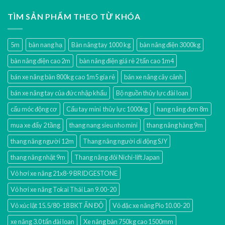
TÌM SẢN PHẨM THEO TỪ KHÓA
5m
bàn nang hạ
Bàn nâng tay 1000 kg
bàn nâng điện 3000kg
bàn nâng điện cao 2m
bàn nâng điện giá rẻ 2 tấn cao 1m4
bán xe nâng bàn 800kg cao 1m5 gía rẻ
bán xe nâng cây cảnh
bán xe nâng tay của đức nhập khẩu
Bộ nguồn thủy lực đài loan
cẩu móc động cơ
Cẩu tay mini thủy lực 1000kg
hang nâng đơn 8m
mua xe đẩy 2 tầng
thang nang sieu nho mini
thang nâng hàng 9m
thang nâng người 12m
Thang nâng người di động SJY
thang nâng nhật 9m
Thang nâng đôi Nichi-lift Japan
Vỏ hơi xe nâng 21x8-9 BRIDGESTONE
Vỏ hơi xe nâng Tokai Thái Lan 9.00-20
Vỏ xúc lật 15.5/80-18 BKT ẤN ĐỘ
Vỏ đặc xe nâng Pio 10.00-20
xe nâng 3.0 tấn đài loan
Xe nâng bàn 750kg cao 1500mm