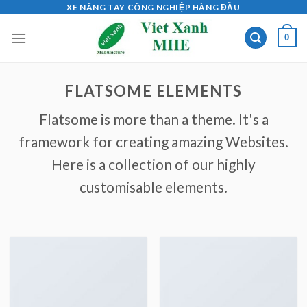
Skip
XE NÂNG TAY CÔNG NGHIỆP HÀNG ĐẦU
to
0
content
FLATSOME ELEMENTS
Flatsome is more than a theme. It's a
framework for creating amazing Websites.
Here is a collection of our highly
customisable elements.