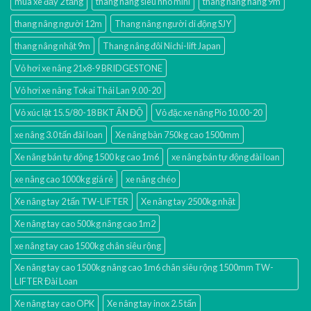
mua xe đẩy 2 tầng
thang nang sieu nho mini
thang nâng hàng 9m
thang nâng người 12m
Thang nâng người di động SJY
thang nâng nhật 9m
Thang nâng đôi Nichi-lift Japan
Vỏ hơi xe nâng 21x8-9 BRIDGESTONE
Vỏ hơi xe nâng Tokai Thái Lan 9.00-20
Vỏ xúc lật 15.5/80-18 BKT ẤN ĐỘ
Vỏ đặc xe nâng Pio 10.00-20
xe nâng 3.0 tấn đài loan
Xe nâng bàn 750kg cao 1500mm
Xe nâng bán tự động 1500 kg cao 1m6
xe nâng bán tự động đài loan
xe nâng cao 1000kg giá rẻ
xe nâng chéo
Xe nâng tay 2 tấn TW-LIFTER
Xe nâng tay 2500kg nhật
Xe nâng tay cao 500kg nâng cao 1m2
xe nâng tay cao 1500kg chân siêu rộng
Xe nâng tay cao 1500kg nâng cao 1m6 chân siêu rộng 1500mm TW-
LIFTER Đài Loan
Xe nâng tay cao OPK
Xe nâng tay inox 2.5 tấn