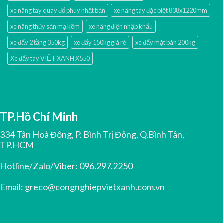
xe nâng tay quay đổ phuy nhật bản
xe nâng tay đặc biệt 838x1220mm
xe nâng thủy sản mạ kẽm
xe nâng điện nhập khấu
xe đẩy 2 tầng 350kg
xe đẩy 150kg giá rẻ
xe đẩy mặt bàn 200kg
Xe đẩy tay VIỆT XANH X550
TP.Hồ Chí Minh
334 Tân Hoà Đông, P. Bình Trị Đông, Q.Bình Tân,
TP.HCM
Hotline/Zalo/Viber:
096.297.2250
Email:
greco@congnghiepvietxanh.com.vn