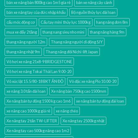
bán xe nâng bàn 800kg cao 1m5 gía rẻ
bán xe nâng cây cảnh
bán xe nâng tay của đức nhập khẩu
Bộ nguồn thủy lực đài loan
cẩu móc động cơ
Cẩu tay mini thủy lực 1000kg
hang nâng đơn 8m
mua xe đẩy 2 tầng
thang nang sieu nho mini
thang nâng hàng 9m
thang nâng người 12m
Thang nâng người di động SJY
thang nâng nhật 9m
Thang nâng đôi Nichi-lift Japan
Vỏ hơi xe nâng 21x8-9 BRIDGESTONE
Vỏ hơi xe nâng Tokai Thái Lan 9.00-20
Vỏ xúc lật 15.5/80-18 BKT ẤN ĐỘ
Vỏ đặc xe nâng Pio 10.00-20
xe nâng 3.0 tấn đài loan
Xe nâng bàn 750kg cao 1500mm
Xe nâng bán tự động 1500 kg cao 1m6
xe nâng bán tự động đài loan
xe nâng cao 1000kg giá rẻ
xe nâng chéo
Xe nâng tay 2 tấn TW-LIFTER
Xe nâng tay 2500kg nhật
Xe nâng tay cao 500kg nâng cao 1m2