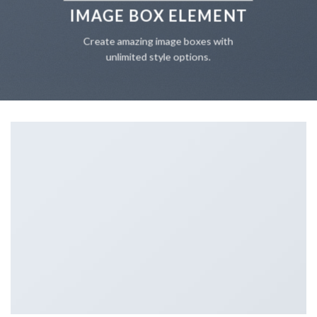
IMAGE BOX ELEMENT
Create amazing image boxes with
unlimited style options.