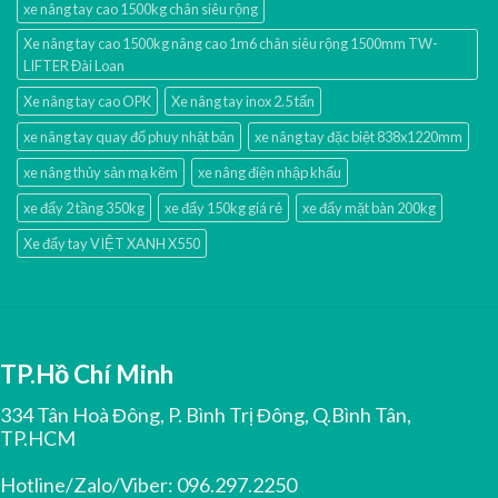
xe nâng tay cao 1500kg chân siêu rộng
Xe nâng tay cao 1500kg nâng cao 1m6 chân siêu rộng 1500mm TW-
LIFTER Đài Loan
Xe nâng tay cao OPK
Xe nâng tay inox 2.5 tấn
xe nâng tay quay đổ phuy nhật bản
xe nâng tay đặc biệt 838x1220mm
xe nâng thủy sản mạ kẽm
xe nâng điện nhập khấu
xe đẩy 2 tầng 350kg
xe đẩy 150kg giá rẻ
xe đẩy mặt bàn 200kg
Xe đẩy tay VIỆT XANH X550
TP.Hồ Chí Minh
334 Tân Hoà Đông, P. Bình Trị Đông, Q.Bình Tân,
TP.HCM
Hotline/Zalo/Viber:
096.297.2250