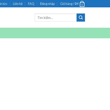
in tức
Liên hệ
FAQ
Đăng nhập
Giỏ hàng /
0
₫
0
Tìm
kiếm: