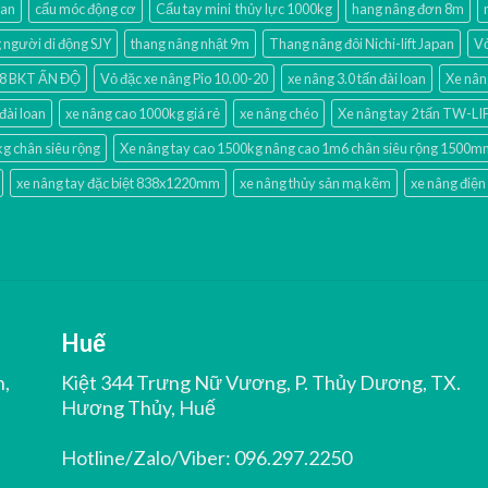
oan
cẩu móc động cơ
Cẩu tay mini thủy lực 1000kg
hang nâng đơn 8m
người di động SJY
thang nâng nhật 9m
Thang nâng đôi Nichi-lift Japan
Vỏ
-18 BKT ẤN ĐỘ
Vỏ đặc xe nâng Pio 10.00-20
xe nâng 3.0 tấn đài loan
Xe nân
đài loan
xe nâng cao 1000kg giá rẻ
xe nâng chéo
Xe nâng tay 2 tấn TW-L
kg chân siêu rộng
Xe nâng tay cao 1500kg nâng cao 1m6 chân siêu rộng 1500
xe nâng tay đặc biệt 838x1220mm
xe nâng thủy sản mạ kẽm
xe nâng điện
Huế
n,
Kiệt 344 Trưng Nữ Vương, P. Thủy Dương, TX.
Hương Thủy, Huế
Hotline/Zalo/Viber:
096.297.2250