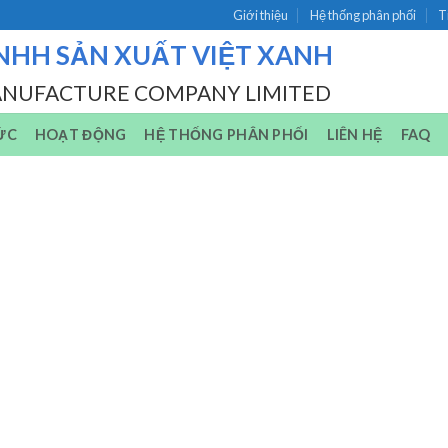
Giới thiệu
Hệ thống phân phối
T
NHH SẢN XUẤT VIỆT XANH
ANUFACTURE COMPANY LIMITED
ỨC
HOẠT ĐỘNG
HỆ THỐNG PHÂN PHỐI
LIÊN HỆ
FAQ