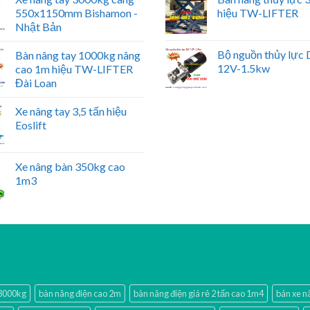
550x1150mm Bishamon -
hiệu TW-LIFTER
Nhật Bản
Bộ nguồn thủy lực
Bàn nâng tay 1000kg nâng
12V-1.5kw
cao 1m hiệu TW-LIFTER
Đài Loan
Xe nâng tay 3,5 tấn hiệu
Eoslift
Xe nâng bàn 350kg cao
1m3
 3000kg
bàn nâng điện cao 2m
bàn nâng điện giá rẻ 2 tấn cao 1m4
bán xe n