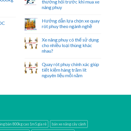
thường hỏi trước khi mua xe
nâng phuy
Hướng dẫn lựa chọn xe quay
 DC
rót phuy theo ngành nghề
Xe nâng phuy có thể sử dụng
cho nhiều loại thùng khác
nhau?
Quay rót phuy chính xác giúp
tiết kiệm hàng trăm lít
nguyên liệu mỗi năm
âng bàn 800kg cao 1m5 gía rẻ
bán xe nâng cây cảnh