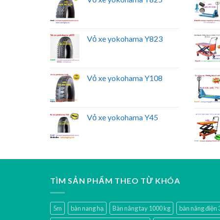
Vỏ xe yokohama Y823
Vỏ xe yokohama Y108
Vỏ xe yokohama Y45
TÌM SẢN PHẨM THEO TỪ KHÓA
5m
bàn nang hạ
Bàn nâng tay 1000 kg
bàn nâng điện