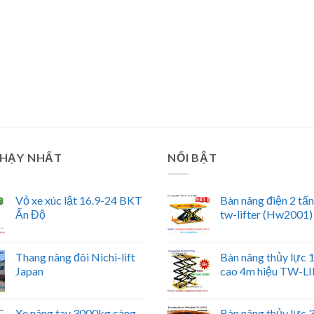
CHẠY NHẤT
NỔI BẬT
Vỏ xe xúc lật 16.9-24 BKT
Bàn nâng điện 2 tấ
Ấn Độ
tw-lifter (Hw2001)
Thang nâng đôi Nichi-lift
Bàn nâng thủy lực
Japan
cao 4m hiệu TW-L
Xe nâng tay 3000kg càng
Bàn nâng thủy lực