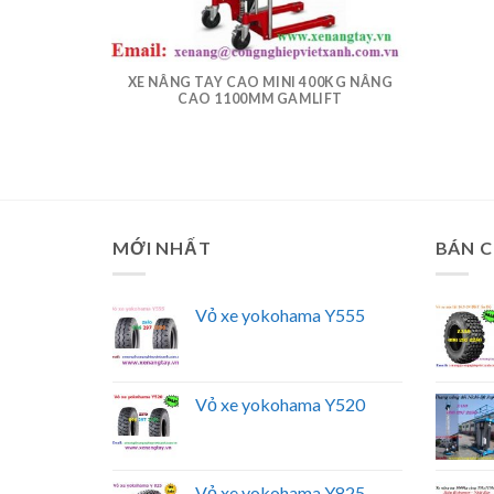
XE NÂNG TAY CAO MINI 400KG NÂNG
CAO 1100MM GAMLIFT
MỚI NHẤT
BÁN 
Vỏ xe yokohama Y555
Vỏ xe yokohama Y520
Vỏ xe yokohama Y825