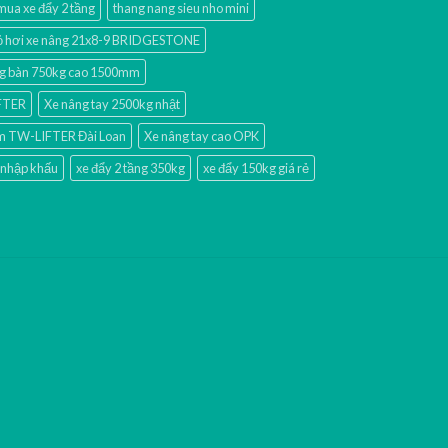
mua xe đẩy 2 tầng
thang nang sieu nho mini
 hơi xe nâng 21x8-9 BRIDGESTONE
g bàn 750kg cao 1500mm
IFTER
Xe nâng tay 2500kg nhật
mm TW-LIFTER Đài Loan
Xe nâng tay cao OPK
 nhập khấu
xe đẩy 2 tầng 350kg
xe đẩy 150kg giá rẻ