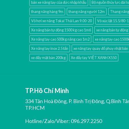
bán xe nâng tay của đức nhập khẩu
Bộ nguồn thủy lực đài l
thang nâng hàng 9m
thang nâng người 12m
Thang nâng 
Vỏ hơi xe nâng Tokai Thái Lan 9.00-20
Vỏ xúc lật 15.5/80
Xe nâng bán tự động 1500 kg cao 1m6
xe nâng bán tự động 
Xe nâng tay cao 500kg nâng cao 1m2
xe nâng tay cao 1500
Xe nâng tay inox 2.5 tấn
xe nâng tay quay đổ phuy nhật bản
xe đẩy mặt bàn 200kg
Xe đẩy tay VIỆT XANH X550
TP.Hồ Chí Minh
334 Tân Hoà Đông, P. Bình Trị Đông, Q.Bình Tâ
TP.HCM
Hotline/Zalo/Viber:
096.297.2250