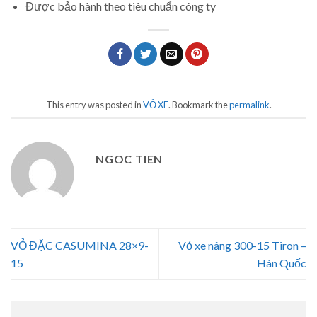
Được bảo hành theo tiêu chuẩn công ty
This entry was posted in
VỎ XE
. Bookmark the
permalink
.
NGOC TIEN
VỎ ĐẶC CASUMINA 28×9-
Vỏ xe nâng 300-15 Tiron –
15
Hàn Quốc