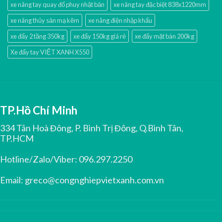
xe nâng tay quay đổ phuy nhật bản
xe nâng tay đặc biệt 838x1220mm
xe nâng thủy sản mạ kẽm
xe nâng điện nhập khấu
xe đẩy 2 tầng 350kg
xe đẩy 150kg giá rẻ
xe đẩy mặt bàn 200kg
Xe đẩy tay VIỆT XANH X550
TP.Hồ Chí Minh
334 Tân Hoà Đông, P. Bình Trị Đông, Q.Bình Tân,
TP.HCM
Hotline/Zalo/Viber:
096.297.2250
Email:
greco@congnghiepvietxanh.com.vn