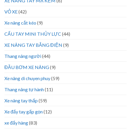
XE NÂNG TAY MẠ KẼM
(6)
VỎ XE
(42)
Xe nâng cắt kéo
(9)
CẨU TAY MINI THỦY LỰC
(44)
XE NÂNG TAY BẰNG ĐIỆN
(9)
Thang nâng người
(44)
ĐẦU BƠM XE NÂNG
(9)
Xe nâng di chuyen phuy
(59)
Thang nâng tự hành
(11)
Xe nâng tay thấp
(59)
Xe đẩy tay gấp gọn
(12)
xe đẩy hàng
(83)