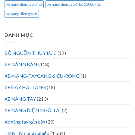
xe nâng điện cao 3m3
xe nâng điện cao đi bộ 1500kg 3m
xe nâng điện giá rẻ
DANH MỤC
BỘ NGUỒN THỦY LỰC
(17)
XE NÂNG BÀN
(118)
XE-NANG-TAYCANG-SIEU-RONG
(1)
XE ĐẨY HAI TẦNG
(18)
XE NÂNG TAY
(213)
XE NÂNG ĐIỆN NGỒI LÁI
(2)
Xe nâng tay gắn cân
(20)
Thủy lực công nghiệp
(1.534)