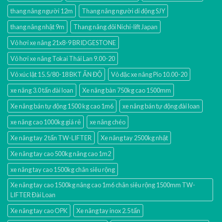
thang nâng người 12m
Thang nâng người di động SJY
thang nâng nhật 9m
Thang nâng đôi Nichi-lift Japan
Vỏ hơi xe nâng 21x8-9 BRIDGESTONE
Vỏ hơi xe nâng Tokai Thái Lan 9.00-20
Vỏ xúc lật 15.5/80-18 BKT ẤN ĐỘ
Vỏ đặc xe nâng Pio 10.00-20
xe nâng 3.0 tấn đài loan
Xe nâng bàn 750kg cao 1500mm
Xe nâng bán tự động 1500 kg cao 1m6
xe nâng bán tự động đài loan
xe nâng cao 1000kg giá rẻ
xe nâng chéo
Xe nâng tay 2 tấn TW-LIFTER
Xe nâng tay 2500kg nhật
Xe nâng tay cao 500kg nâng cao 1m2
xe nâng tay cao 1500kg chân siêu rộng
Xe nâng tay cao 1500kg nâng cao 1m6 chân siêu rộng 1500mm TW-
LIFTER Đài Loan
Xe nâng tay cao OPK
Xe nâng tay inox 2.5 tấn