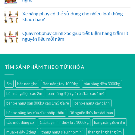
Xe nâng phuy có thể sử dụng cho nhiều loại thùng
khác nhau?
Quay rót phuy chính xác giúp tiết kiệm hàng trăm lít
nguyên liệu mỗi năm
TÌM SẢN PHẨM THEO TỪ KHÓA
5m
bàn nang hạ
Bàn nâng tay 1000 kg
bàn nâng điện 3000kg
bàn nâng điện cao 2m
bàn nâng điện giá rẻ 2 tấn cao 1m4
bán xe nâng bàn 800kg cao 1m5 gía rẻ
bán xe nâng cây cảnh
bán xe nâng tay của đức nhập khẩu
Bộ nguồn thủy lực đài loan
cẩu móc động cơ
Cẩu tay mini thủy lực 1000kg
hang nâng đơn 8m
mua xe đẩy 2 tầng
thang nang sieu nho mini
thang nâng hàng 9m